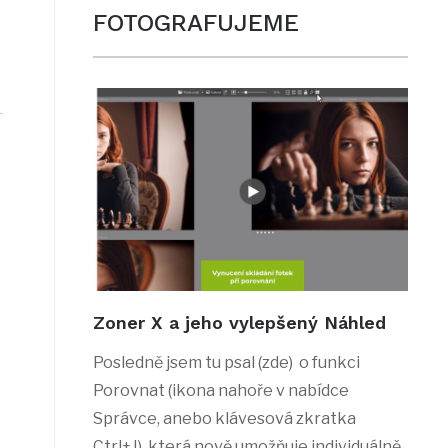
FOTOGRAFUJEME
Zoner X a jeho vylepšený Náhled
Posledně jsem tu psal (zde) o funkci
Porovnat (ikona nahoře v nabídce
Správce, anebo klávesová zkratka
Ctrl+J), která nově umožňuje individuálně