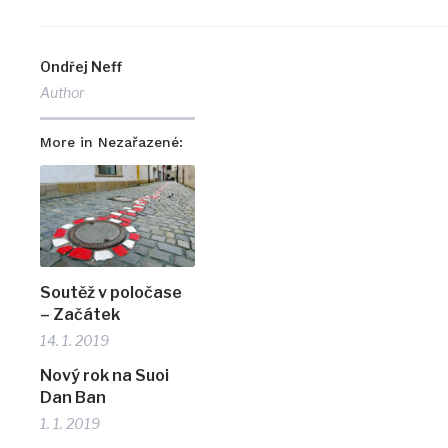
Ondřej Neff
Author
More in Nezařazené:
Soutěž v poločase
– Začátek
14. 1. 2019
Nový rok na Suoi
Dan Ban
1. 1. 2019