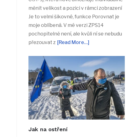
měnit velikost a pozici v rámci zobrazení
Je to velmi šikovné, funkce Porovnat je
moje oblíbená. V mé verzi ZPS14
pochopitelně není, ale kvůli ní se nebudu
přezouvat z
[Read More…]
Jak na ostření