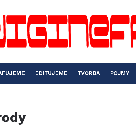
AFUJEME
EDITUJEME
TVORBA
POJMY
rody