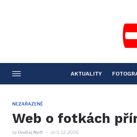
AKTUALITY
FOTOGR
TOGGLE
SIDEBAR
&
NAVIGATION
NEZAŘAZENÉ
Web o fotkách pří
by
Ondřej Neff
on
5. 12. 2006