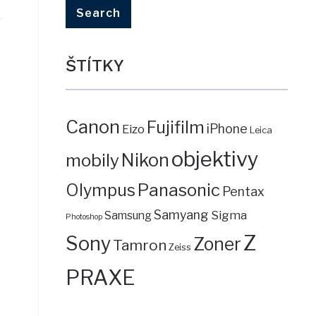
ŠTÍTKY
Canon
Fujifilm
iPhone
Eizo
Leica
objektivy
mobily
Nikon
Panasonic
Olympus
Pentax
Samyang
Sigma
Samsung
Photoshop
Z
Sony
Zoner
Tamron
Zeiss
PRAXE