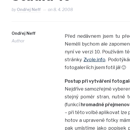
by
Ondřej Neff
on
8. 4. 2008
Ondřej Neff
Před nedávnem jsem tu pře
Author
Neměli bychom ale zapomenou
nyní ve verzi 10. Používám t
stránky
Zvole.info
. Podotýká
fotogaleriích jsem fotil já! 🙂
Postup při vytváření fotogal
Nejdříve samozřejmě vybereme
stejný poměr stran, nutné t
(funkcí
hromadné přejmenov
– při této volbě aplikovat lze
hotov a upravené fotky máme
pak umístíme jako popisek po