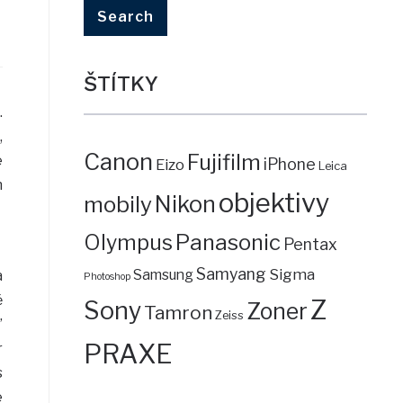
ŠTÍTKY
.
,
Canon
Fujifilm
é
iPhone
Eizo
Leica
h
objektivy
mobily
Nikon
Panasonic
Olympus
Pentax
Samyang
Sigma
Samsung
a
Photoshop
ě
Z
Sony
Zoner
Tamron
Zeiss
”
PRAXE
r
s
e