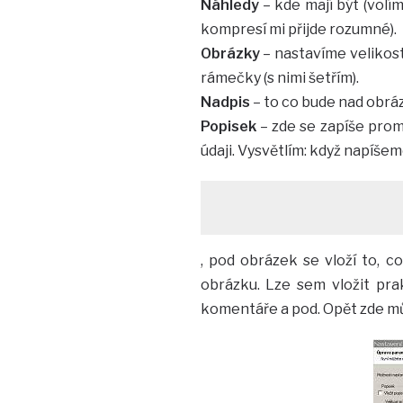
Náhledy
– kde mají být (volím
kompresí mi přijde rozumné).
Obrázky
– nastavíme velikost
rámečky (s nimi šetřím).
Nadpis
– to co bude nad obráz
Popisek
– zde se zapíše pro
údaji. Vysvětlím: když napíše
, pod obrázek se vloží to, co
obrázku. Lze sem vložit prakt
komentáře a pod. Opět zde mů