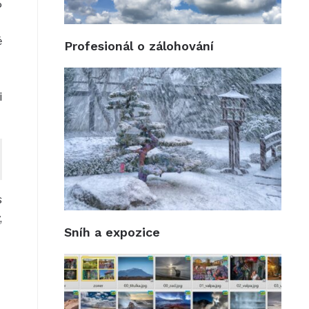
%
ě
Profesionál o zálohování
i
s
,
Sníh a expozice