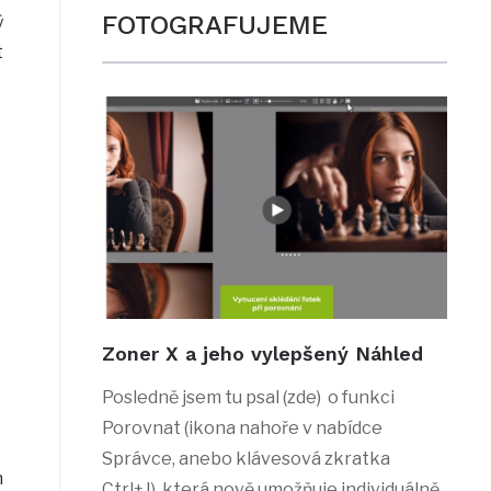
FOTOGRAFUJEME
ý
t
Zoner X a jeho vylepšený Náhled
Posledně jsem tu psal (zde) o funkci
Porovnat (ikona nahoře v nabídce
Správce, anebo klávesová zkratka
n
Ctrl+J), která nově umožňuje individuálně