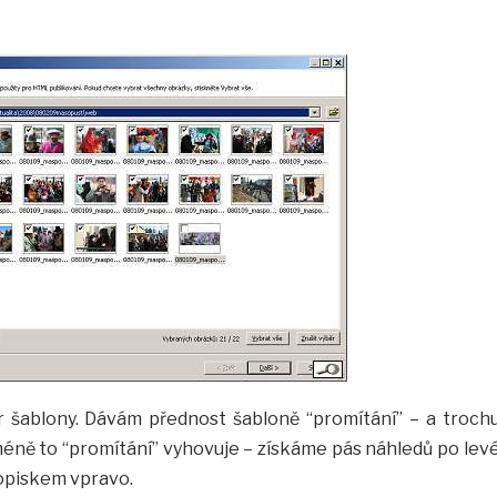
r šablony. Dávám přednost šabloně “promítání” – a troch
icméně to “promítání” vyhovuje – získáme pás náhledů po lev
popiskem vpravo.