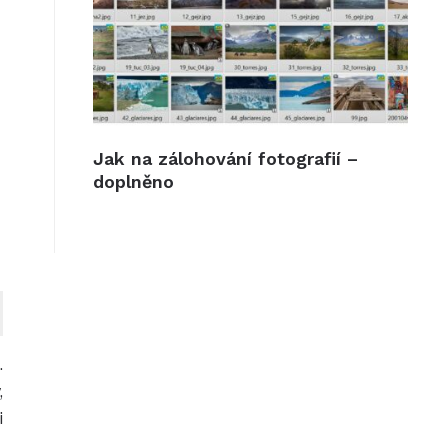
Jak na zálohování fotografií –
doplněno
.
,
i