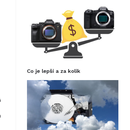
Co je lepší a za kolik
á
u