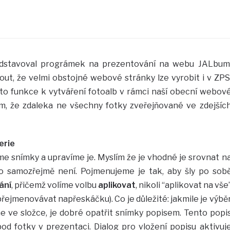
dstavoval prográmek na prezentování na webu JALbum
t, že velmi obstojné webové stránky lze vyrobit i v ZPS
éto funkce k vytváření fotoalb v rámci naší obecní webov
m, že zdaleka ne všechny fotky zveřejňované ve zdejšíc
erie
 snímky a upravíme je. Myslím že je vhodné je srovnat n
o samozřejmě není. Pojmenujeme je tak, aby šly po sob
ání
, přičemž volíme volbu
aplikovat
, nikoli “aplikovat na vše
 přejmenovávat napřeskáčku). Co je důležité: jakmile je výbě
 ve složce, je dobré opatřit snímky popisem. Tento popi
d fotky v prezentaci. Dialog pro vložení popisu aktivuj