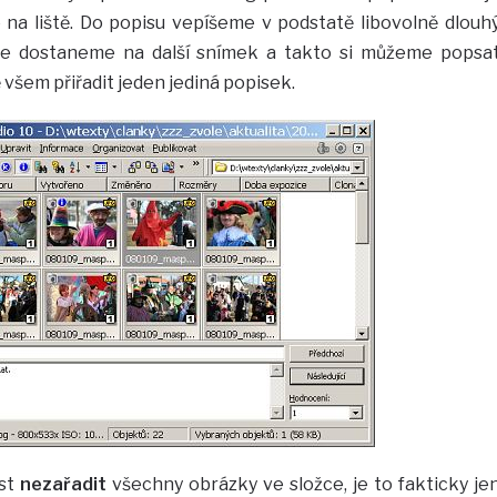
na liště. Do popisu vepíšeme v podstatě libovolně dlouh
e dostaneme na další snímek a takto si můžeme popsa
všem přiřadit jeden jediná popisek.
ost
nezařadit
všechny obrázky ve složce, je to fakticky je