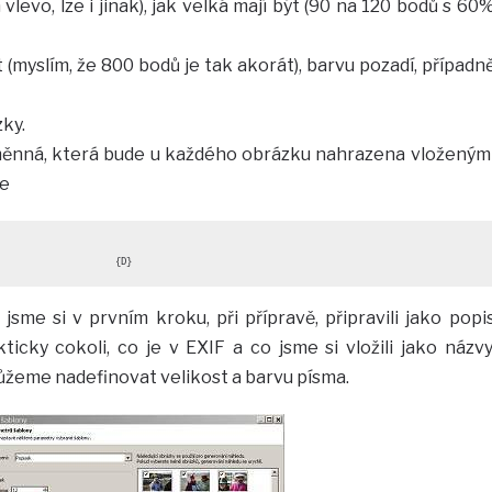
 vlevo, lze i jinak), jak velká mají být (90 na 120 bodů s 60
 (myslím, že 800 bodů je tak akorát), barvu pozadí, případn
ky.
měnná, která bude u každého obrázku nahrazena vloženým
me
{D}
 jsme si v prvním kroku, při přípravě, připravili jako popi
icky cokoli, co je v EXIF a co jsme si vložili jako názvy
žeme nadefinovat velikost a barvu písma.