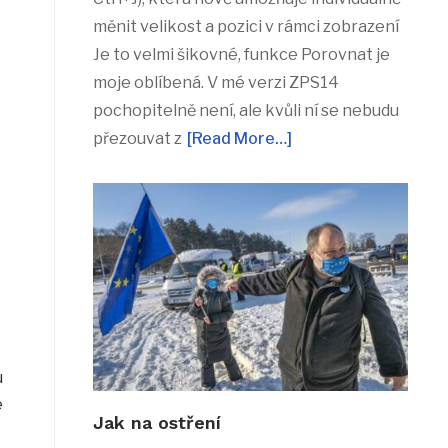
měnit velikost a pozici v rámci zobrazení
Je to velmi šikovné, funkce Porovnat je
moje oblíbená. V mé verzi ZPS14
pochopitelně není, ale kvůli ní se nebudu
přezouvat z
[Read More…]
u
é
Jak na ostření