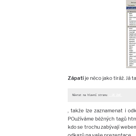
Zápatí
je něco jako tiráž. Já
Návrat na hlavní stranu 
  JE ZDE 
, takže lze zaznamenat i odk
POužíváme běžných tagů html,
kdo se trochu zabývají webem
odkazů na vaše prezentace.