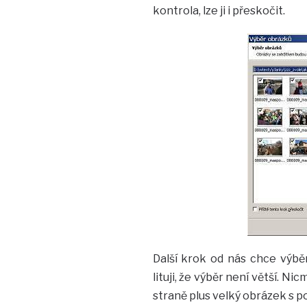
kontrola, lze ji i přeskočit.
Další krok od nás chce výbě
lituji, že výběr není větší. N
straně plus velký obrázek s 