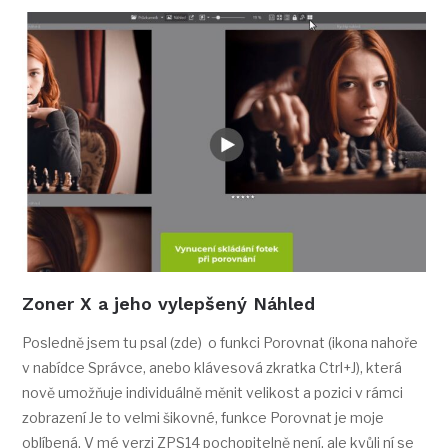
Zoner X a jeho vylepšený Náhled
Posledně jsem tu psal (zde) o funkci Porovnat (ikona nahoře
v nabídce Správce, anebo klávesová zkratka Ctrl+J), která
nově umožňuje individuálně měnit velikost a pozici v rámci
zobrazení Je to velmi šikovné, funkce Porovnat je moje
oblíbená. V mé verzi ZPS14 pochopitelně není, ale kvůli ní se