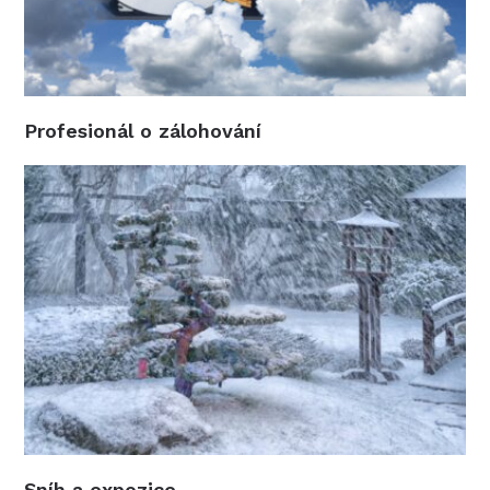
Profesionál o zálohování
Sníh a expozice