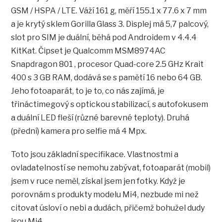
GSM / HSPA / LTE. Váží 161 g, měří 155.1 x 77.6 x 7 mm
a je krytý sklem Gorilla Glass 3. Displej má 5,7 palcový,
slot pro SIM je duální, běhá pod Androidem v 4.4.4
KitKat. Čipset je Qualcomm MSM8974AC
Snapdragon 801 , procesor Quad-core 2.5 GHz Krait
400 s 3 GB RAM, dodává se s pamětí 16 nebo 64 GB.
Jeho fotoaparát, to je to, co nás zajímá, je
třináctimegový s optickou stabilizací, s autofokusem
a duální LED fleší (různé barevné teploty). Druhá
(přední) kamera pro selfie má 4 Mpx.
Toto jsou základní specifikace. Vlastnostmi a
ovladatelností se nemohu zabývat, fotoaparát (mobil)
jsem v ruce neměl, získal jsem jen fotky. Když je
porovnám s produkty modelu Mi4, nezbude mi než
citovat úsloví o nebi a dudách, přičemž bohužel dudy
jsou Mi4.