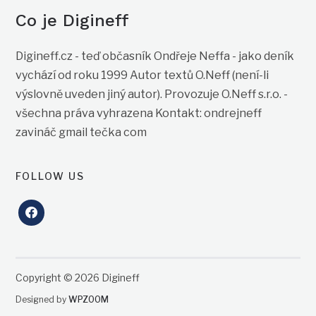
Co je Digineff
Digineff.cz - teď občasník Ondřeje Neffa - jako deník
vychází od roku 1999 Autor textů O.Neff (není-li
výslovně uveden jiný autor). Provozuje O.Neff s.r.o. -
všechna práva vyhrazena Kontakt: ondrejneff
zavináč gmail tečka com
FOLLOW US
facebook
Copyright © 2026 Digineff
Designed by
WPZOOM