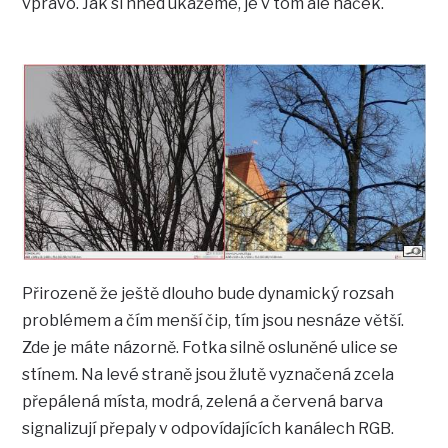
vpravo. Jak si hned ukážeme, je v tom ale háček.
Přirozeně že ještě dlouho bude dynamický rozsah
problémem a čím menší čip, tím jsou nesnáze větší.
Zde je máte názorně. Fotka silně osluněné ulice se
stínem. Na levé straně jsou žlutě vyznačená zcela
přepálená místa, modrá, zelená a červená barva
signalizují přepaly v odpovídajících kanálech RGB.