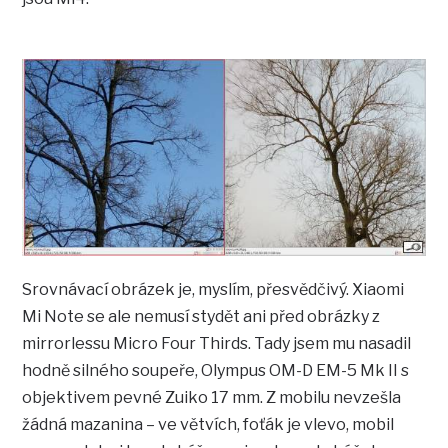
Srovnávací obrázek je, myslím, přesvědčivý. Xiaomi
Mi Note se ale nemusí stydět ani před obrázky z
mirrorlessu Micro Four Thirds. Tady jsem mu nasadil
hodně silného soupeře, Olympus OM-D EM-5 Mk II s
objektivem pevné Zuiko 17 mm. Z mobilu nevzešla
žádná mazanina – ve větvích, foťák je vlevo, mobil