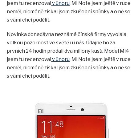
jsem tu recenzoval
v únoru
. Mi Note jsem ještě v ruce
neměl, nicméně získal jsem zkušební snímky a o ně se
s vámi chci podělit.
Novinka donedávna neznámé čínské firmy vyvolala
velkou pozornost ve světě i u nás. Údajně ho za
prvních 24 hodin prodali dva miliony kusů. Model Mi4
jsem tu recenzoval
v únoru
. Mi Note jsem ještě v ruce
neměl, nicméně získal jsem zkušební snímky a o ně se
s vámi chci podělit.