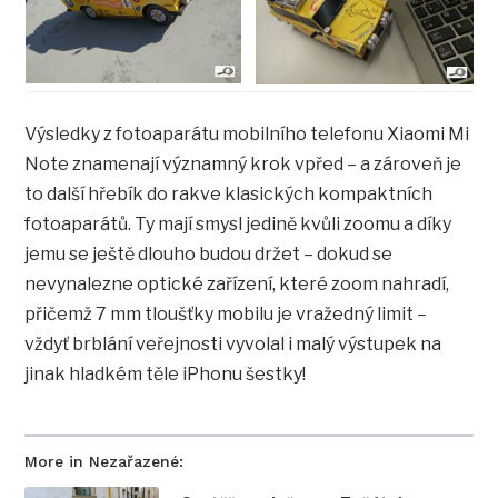
Výsledky z fotoaparátu mobilního telefonu Xiaomi Mi
Note znamenají významný krok vpřed – a zároveň je
to další hřebík do rakve klasických kompaktních
fotoaparátů. Ty mají smysl jedině kvůli zoomu a díky
jemu se ještě dlouho budou držet – dokud se
nevynalezne optické zařízení, které zoom nahradí,
přičemž 7 mm tloušťky mobilu je vražedný limit –
vždyť brblání veřejnosti vyvolal i malý výstupek na
jinak hladkém těle iPhonu šestky!
More in Nezařazené: