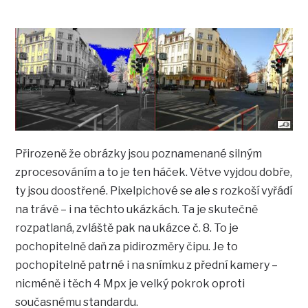
Přirozeně že obrázky jsou poznamenané silným
zprocesováním a to je ten háček. Větve vyjdou dobře,
ty jsou doostřené. Pixelpichové se ale s rozkoší vyřádí
na trávě – i na těchto ukázkách. Ta je skutečně
rozpatlaná, zvláště pak na ukázce č. 8. To je
pochopitelně daň za pidirozměry čipu. Je to
pochopitelně patrné i na snímku z přední kamery –
nicméně i těch 4 Mpx je velký pokrok oproti
současnému standardu.