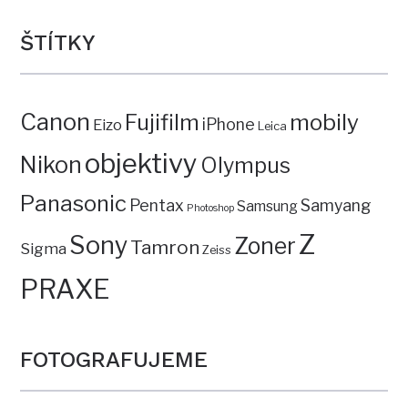
ŠTÍTKY
Canon
mobily
Fujifilm
iPhone
Eizo
Leica
objektivy
Nikon
Olympus
Panasonic
Pentax
Samyang
Samsung
Photoshop
Z
Sony
Zoner
Tamron
Sigma
Zeiss
PRAXE
FOTOGRAFUJEME