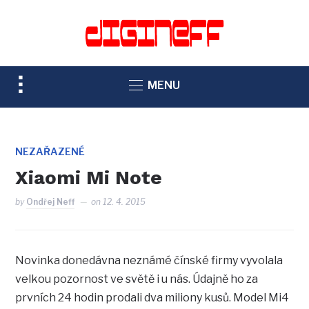
TOGGLE
MENU
SIDEBAR
&
NAVIGATION
NEZAŘAZENÉ
Xiaomi Mi Note
by
Ondřej Neff
on
12. 4. 2015
Novinka donedávna neznámé čínské firmy vyvolala
velkou pozornost ve světě i u nás. Údajně ho za
prvních 24 hodin prodali dva miliony kusů. Model Mi4