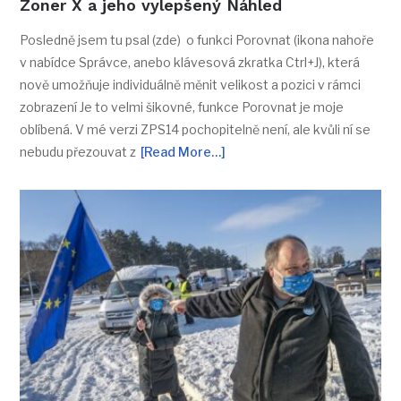
Zoner X a jeho vylepšený Náhled
Posledně jsem tu psal (zde) o funkci Porovnat (ikona nahoře
v nabídce Správce, anebo klávesová zkratka Ctrl+J), která
nově umožňuje individuálně měnit velikost a pozici v rámci
zobrazení Je to velmi šikovné, funkce Porovnat je moje
oblíbená. V mé verzi ZPS14 pochopitelně není, ale kvůli ní se
nebudu přezouvat z
[Read More…]