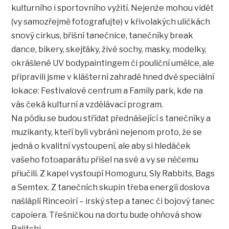
kulturního i sportovního vyžití. Nejenže mohou vidět
(vy samozřejmě fotografujte) v křivolakých uličkách
snový cirkus, břišní tanečnice, tanečníky break
dance, bikery, skejťáky, živé sochy, masky, modelky,
okrášlené UV bodypaintingem či pouliční umělce, ale
připravili jsme v klášterní zahradě hned dvě speciální
lokace: Festivalové centrum a Family park, kde na
vás čeká kulturní a vzdělávací program.
Na pódiu se budou střídat přednášející s tanečníky a
muzikanty, kteří byli vybráni nejenom proto, že se
jedná o kvalitní vystoupení, ale aby si hledáček
vašeho fotoaparátu přišel na své a vy se něčemu
přiučili. Z kapel vystoupí Homoguru, Sly Rabbits, Bags
a Semtex. Z tanečních skupin třeba energií doslova
našláplí Rinceoirí – irský step a tanec či bojový tanec
capoiera. Třešničkou na dortu bude ohňová show
Palitchi.