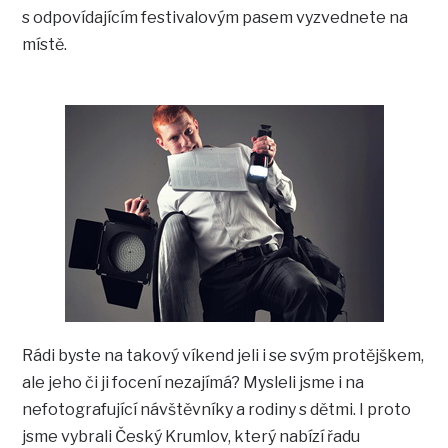
s odpovídajícím festivalovým pasem vyzvednete na
místě.
Rádi byste na takový víkend jeli i se svým protějškem,
ale jeho či ji focení nezajímá? Mysleli jsme i na
nefotografující návštěvníky a rodiny s dětmi. I proto
jsme vybrali Český Krumlov, který nabízí řadu