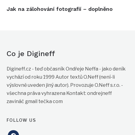
Jak na zálohování fotografií – doplněno
Co je Digineff
Digineff.cz - teď občasník Ondřeje Neffa - jako deník
vychází od roku 1999 Autor textů O.Neff (není-li
výslovně uveden jiný autor). Provozuje O.Neff s.r.o. -
všechna práva vyhrazena Kontakt: ondrejneff
zavináč gmail tečka com
FOLLOW US
facebook