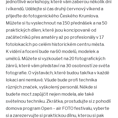
jednotlivé workshopy, které vám zaberou několik dní
i víkendů. Udělejte si čas druhý červnový víkend a
přijeďte do fotogenického Českého Krumlova.
Můžete si tu vyslechnout na 150 přednášek a na 50
praktických dílen, které jsou koncipované od
začátečníků přes amatéry až po profesionály v 17
fotolokacích po celém historickém centru města.
K vidění a focení bude na 60 modelů, modelek a
umělců. Můžete si vyzkoušet na 20 fotografických
žánrů, které vám představí na 30 osobností ze světa
fotografie. O výstavách, které budou takřka v každé
lokaci ani nemluvě. Všude bude profi technika
různých značek, vyškolený personál. Někde si
budete moct zapůjčit nejen modela, ale také
světelnou techniku. Zkrátka, prostudujte si z pohodlí
domova program Open – air FOTO festivalu, vyberte
si a zarezervujte si praktickou dílnu, kterou si pak