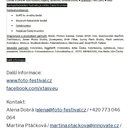
Další informace:
www.foto-festival.cz
facebook.com/xtasy.eu
Kontakt:
Alena Dobrá /
alena@foto-festival.cz
/ +420 773 046
064
Martina Ptáčková /
martina.ptackova@innovate.cz
/