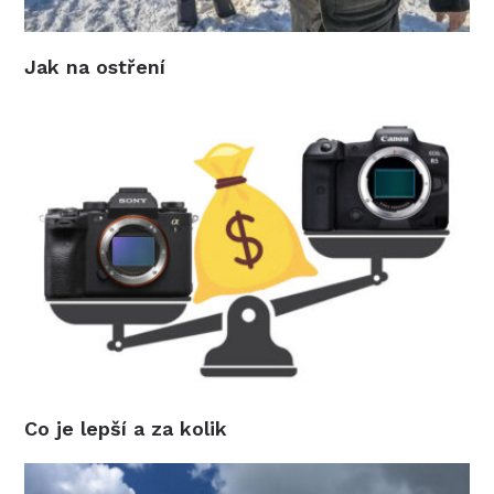
Jak na ostření
Co je lepší a za kolik