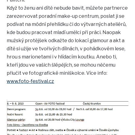
Když to ženu ani dítě nebude bavit, můžete partnerce
zarezervovat poradní make-up centrum, poslat ji se
podívat na módní přehlídku či do výtvarných ateliérů,
kde budou pracovat mladí umělci při práci. Naopak
mužský protějšek odkažte do lokací glamour a akt a
dítě si užije ve tvořivých dílnách, v pohádkovém lese,
hrou s marionetami i v hlídacím koutku. Anebo ti,
kteří jdou ve vašich šlépějích, se mohou něčemu
přiučit ve fotografické miniškolce. Více info:
www.foto-festival.cz