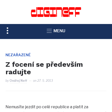
TOGGLE
MENU
SIDEBAR
&
NAVIGATION
NEZAŘAZENÉ
Z focení se především
radujte
by
Ondřej Neff
on
27. 5. 2013
Nemusíte jezdit po celé republice a platit za