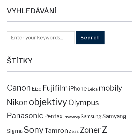
VYHLEDÁVÁNÍ
ŠTÍTKY
Canon
mobily
Fujifilm
iPhone
Eizo
Leica
objektivy
Nikon
Olympus
Panasonic
Pentax
Samyang
Samsung
Photoshop
Z
Sony
Zoner
Tamron
Sigma
Zeiss