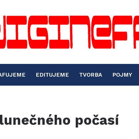
AFUJEME
EDITUJEME
TVORBA
POJMY
slunečného počasí