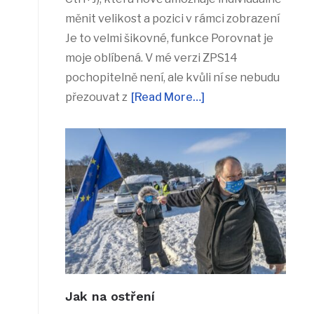
měnit velikost a pozici v rámci zobrazení
Je to velmi šikovné, funkce Porovnat je
moje oblíbená. V mé verzi ZPS14
pochopitelně není, ale kvůli ní se nebudu
přezouvat z
[Read More…]
Jak na ostření