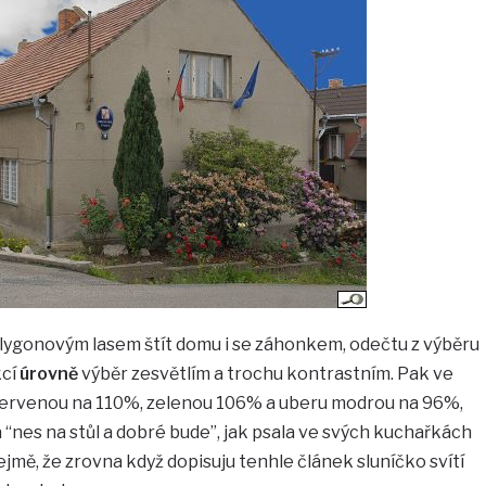
olygonovým lasem štít domu i se záhonkem, odečtu z výběru
kcí
úrovně
výběr zesvětlím a trochu kontrastním. Pak ve
ervenou na 110%, zelenou 106% a uberu modrou na 96%,
a “nes na stůl a dobré bude”, jak psala ve svých kuchařkách
mě, že zrovna když dopisuju tenhle článek sluníčko svítí