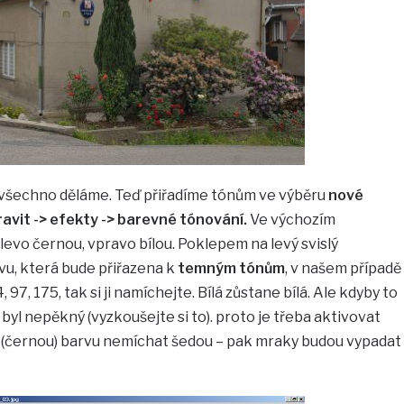
o všechno děláme. Teď přiřadíme tónům ve výběru
nové
ravit -> efekty -> barevné tónování.
Ve výchozím
levo černou, vpravo bílou. Poklepem na levý svislý
u, která bude přiřazena k
temným tónům
, v našem případě
7, 175, tak si ji namíchejte. Bílá zůstane bílá. Ale kdyby to
 byl nepěkný (vyzkoušejte si to). proto je třeba aktivovat
 (černou) barvu nemíchat šedou – pak mraky budou vypadat