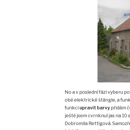
No a v poslední fázi vyberu p
obě elektrické štángle, a fun
funkci
upravit barvy
přidám č
ještě jsem cvrnknul jas na 10 
Dobromila Rettigová. Samozřej