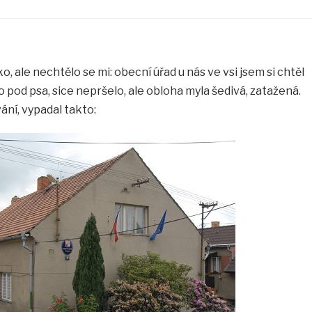
o, ale nechtělo se mi: obecní úřad u nás ve vsi jsem si chtěl
o pod psa, sice nepršelo, ale obloha myla šedivá, zatažená.
ní, vypadal takto: