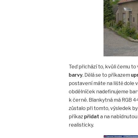
Teď přichází to, kvůli čemu t
barvy
. Dělá se to příkazem
up
postavení máte na liště dole v
obdélníček nadefinujeme barv
k černé. Blankytná má RGB 44, 9
zůstalo při tomto, výsledek by
příkaz
přidat
a na nabídnutou
realisticky.