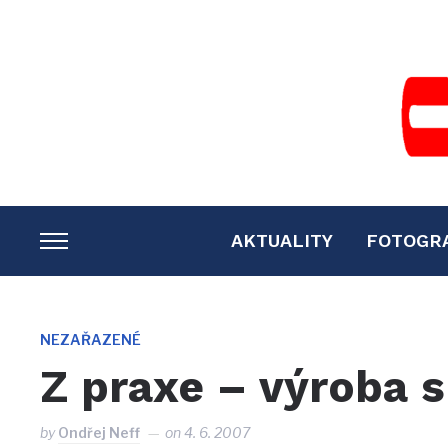
AKTUALITY
FOTOGR
TOGGLE
SIDEBAR
&
NAVIGATION
NEZAŘAZENÉ
Z praxe – výroba 
by
Ondřej Neff
on
4. 6. 2007