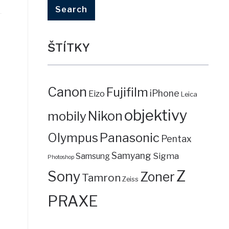
ŠTÍTKY
Canon
Fujifilm
iPhone
Eizo
Leica
objektivy
mobily
Nikon
Panasonic
Olympus
Pentax
Samyang
Sigma
Samsung
Photoshop
Z
Sony
Zoner
Tamron
Zeiss
PRAXE