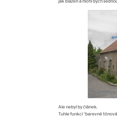
jak blázen a mohl bych sednou
Ale nebyl by článek.
Tuhle funkci “barevné tónován