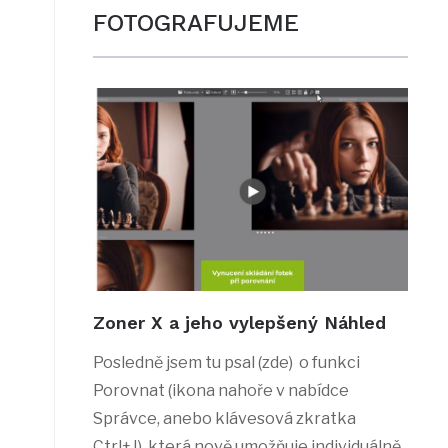
FOTOGRAFUJEME
Zoner X a jeho vylepšený Náhled
Posledně jsem tu psal (zde) o funkci
Porovnat (ikona nahoře v nabídce
Správce, anebo klávesová zkratka
Ctrl+J), která nově umožňuje individuálně