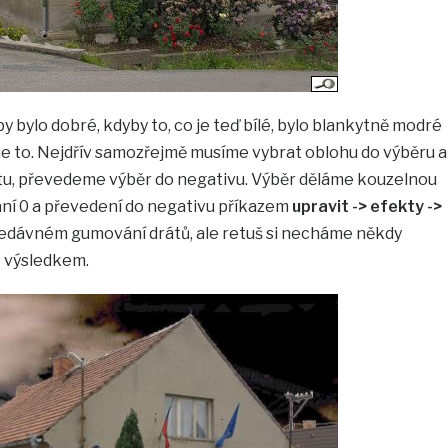
 bylo dobré, kdyby to, co je teď bílé, bylo blankytně modré
íme to. Nejdřív samozřejmě musíme vybrat oblohu do výběru a
tu, převedeme výběr do negativu. Výběr děláme kouzelnou
ání 0 a převedení do negativu příkazem
upravit -> efekty ->
nedávném gumování drátů, ale retuš si necháme někdy
 výsledkem.