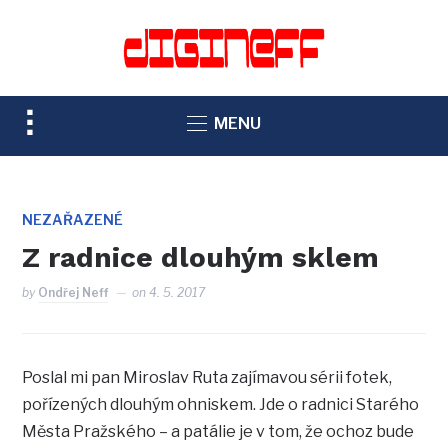
TOGGLE
MENU
SIDEBAR
&
NAVIGATION
NEZAŘAZENÉ
Z radnice dlouhým sklem
by
Ondřej Neff
on
4. 5. 2017
Poslal mi pan Miroslav Ruta zajímavou sérii fotek,
pořízených dlouhým ohniskem. Jde o radnici Starého
Města Pražského – a patálie je v tom, že ochoz bude