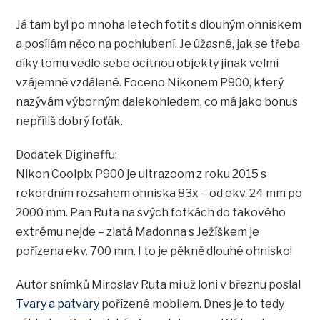
Já tam byl po mnoha letech fotit s dlouhým ohniskem
a posílám něco na pochlubení. Je úžasné, jak se třeba
díky tomu vedle sebe ocitnou objekty jinak velmi
vzájemně vzdálené. Foceno Nikonem P900, který
nazývám výborným dalekohledem, co má jako bonus
nepříliš dobrý foťák.
Dodatek Digineffu:
Nikon Coolpix P900 je ultrazoom z roku 2015 s
rekordním rozsahem ohniska 83x – od ekv. 24 mm po
2000 mm. Pan Ruta na svých fotkách do takového
extrému nejde – zlatá Madonna s Ježíškem je
pořízena ekv. 700 mm. I to je pěkně dlouhé ohnisko!
Autor snímků Miroslav Ruta mi už loni v březnu poslal
Tvary a patvary
pořízené mobilem. Dnes je to tedy