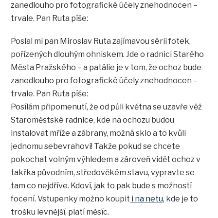
zanedlouho pro fotografické účely znehodnocen –
trvale. Pan Ruta píše:
Poslal mi pan Miroslav Ruta zajímavou sérii fotek,
pořízených dlouhým ohniskem. Jde o radnici Starého
Města Pražského – a patálie je v tom, že ochoz bude
zanedlouho pro fotografické účely znehodnocen –
trvale. Pan Ruta píše:
Posílám připomenutí, že od půli května se uzavře věž
Staroměstské radnice, kde na ochozu budou
instalovat mříže a zábrany, možná sklo a to kvůli
jednomu sebevrahovi! Takže pokud se chcete
pokochat volným výhledem a zároveň vidět ochoz v
takřka původním, středověkém stavu, vypravte se
tam co nejdříve. Kdoví, jak to pak bude s možností
focení. Vstupenky možno koupit
i na netu,
kde je to
trošku levnější, platí měsíc.