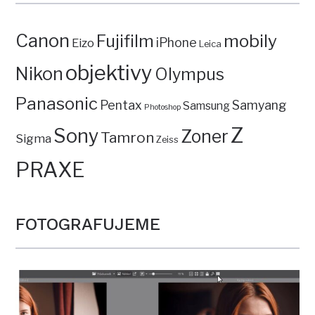
Canon
mobily
Fujifilm
iPhone
Eizo
Leica
objektivy
Nikon
Olympus
Panasonic
Pentax
Samyang
Samsung
Photoshop
Z
Sony
Zoner
Tamron
Sigma
Zeiss
PRAXE
FOTOGRAFUJEME