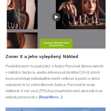
Zoner X a jeho vylepšený Náhled
Posledně jsem tu psal (zde) o funkci Porovnat (ikona nahoře
v nabídce Správce, anebo klávesová zkratka Ctrl+J), která
nově umožňuje individuálně měnit velikost a pozici v rámci
zobrazení Je to velmi šikovné, funkce Porovnat je moje
oblíbená. V mé verzi ZPS14 pochopitelně není, ale kvůli ní se
nebudu přezouvat z
[Read More…]