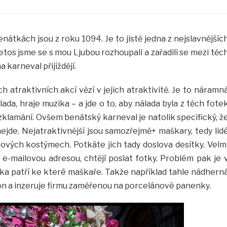
nátkách jsou z roku 1094. Je to jistě jedna z nejslavnějšíc
etos jsme se s mou Ljubou rozhoupali a zařadili se mezi těc
a karneval přijíždějí.
atraktivních akcí vězí v jejich atraktivitě. Je to náramn
ada, hraje muzika – a jde o to, aby nálada byla z těch fote
zklamání. Ovšem benátský karneval je natolik specifický, ž
ejde. Nejatraktivnější jsou samozřejmě+ maškary, tedy lid
vých kostýmech. Potkáte jich tady doslova desítky. Velm
 e-mailovou adresou, chtějí poslat fotky. Problém pak je 
tka patří ke které maškaře. Takže například tahle nádhern
n a inzeruje firmu zaměřenou na porcelánové panenky.