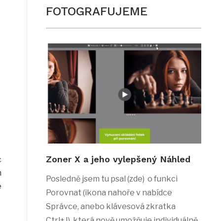
FOTOGRAFUJEME
Zoner X a jeho vylepšený Náhled
c
m
Posledně jsem tu psal (zde) o funkci
e
Porovnat (ikona nahoře v nabídce
Správce, anebo klávesová zkratka
Ctrl+J), která nově umožňuje individuálně