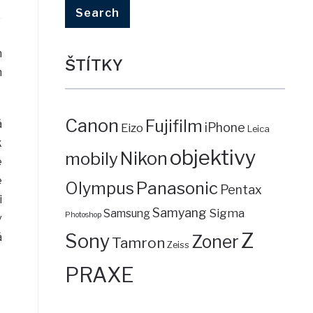
h
ŠTÍTKY
h
Canon
Fujifilm
á
iPhone
Eizo
Leica
k
objektivy
mobily
Nikon
e
é
Panasonic
Olympus
Pentax
i
Samyang
Sigma
Samsung
Photoshop
v
Z
Sony
á
Zoner
Tamron
Zeiss
PRAXE