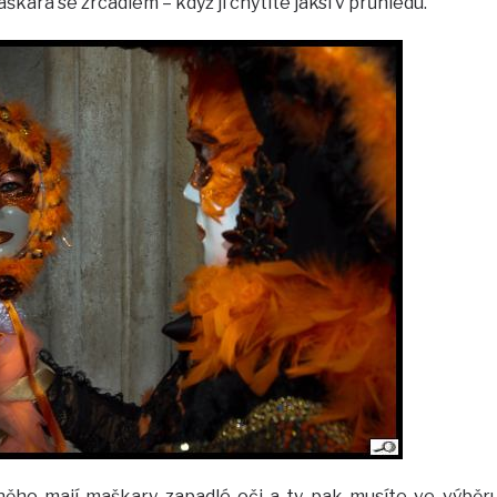
kara se zrcadlem – když ji chytíte jaksi v průhledu.
 něho mají maškary zapadlé oči a ty pak musíte ve výběr