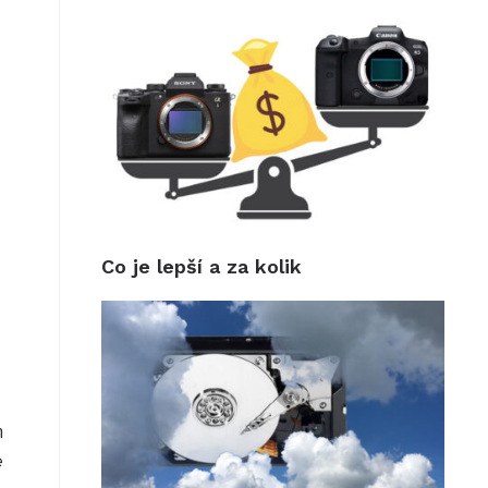
Co je lepší a za kolik
m
e