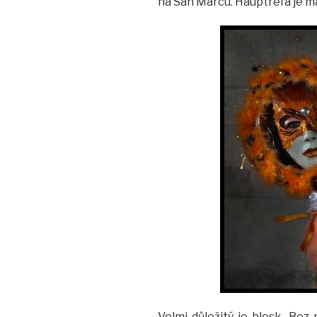
na San Marcu. Hauptrefa je maš
Velmi důležitý je blesk. Bez