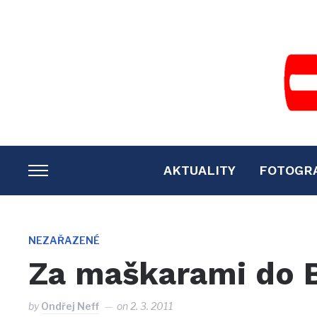
AKTUALITY
FOTOGR
TOGGLE
SIDEBAR
&
NAVIGATION
NEZAŘAZENÉ
Za maškarami do 
by
Ondřej Neff
on
2. 3. 2011