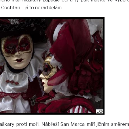
k Čochtan – já to nerad dělám.
aškary proti moři. Nábřeží San Marca míří jižním směrem