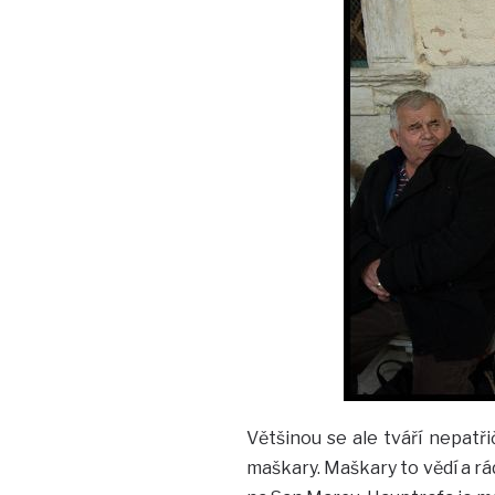
Většinou se ale tváří nepatři
maškary. Maškary to vědí a rá