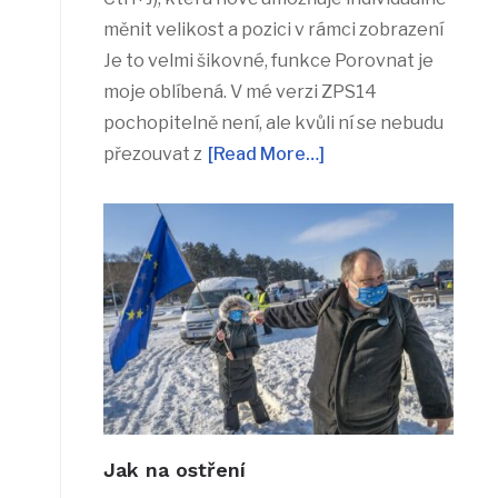
měnit velikost a pozici v rámci zobrazení
Je to velmi šikovné, funkce Porovnat je
moje oblíbená. V mé verzi ZPS14
pochopitelně není, ale kvůli ní se nebudu
přezouvat z
[Read More…]
Jak na ostření