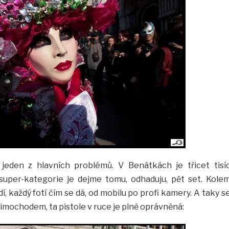
jeden z hlavních problémů. V Benátkách je třicet tisí
uper-kategorie je dejme tomu, odhaduju, pět set. Kole
, každý fotí čím se dá, od mobilu po profi kamery. A taky s
 mimochodem, ta pistole v ruce je plně oprávněná: