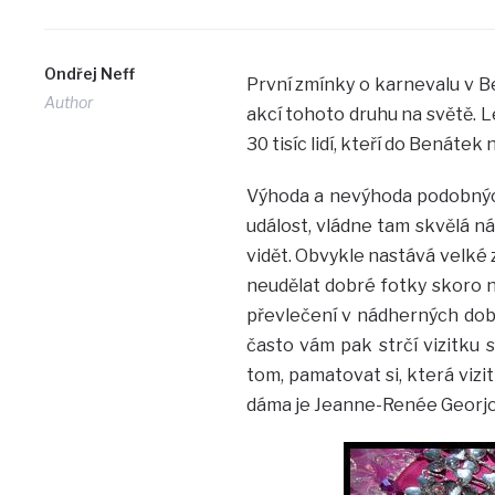
Ondřej Neff
První zmínky o karnevalu v Be
Author
akcí tohoto druhu na světě. L
30 tisíc lidí, kteří do Benátek n
Výhoda a nevýhoda podobných 
událost, vládne tam skvělá nál
vidět. Obvykle nastává velké 
neudělat dobré fotky skoro n
převlečení v nádherných dobo
často vám pak strčí vizitku s
tom, pamatovat si, která vizi
dáma je Jeanne-Renée Georjo