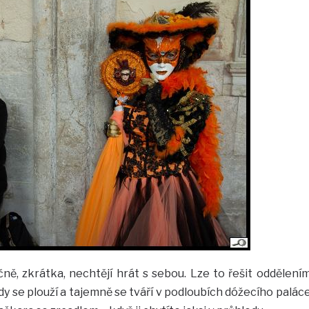
čně, zkrátka, nechtějí hrát s sebou. Lze to řešit oddělení
dy se plouží a tajemně se tváří v podloubích dóžecího palác