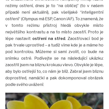
režimy ostření, dnes je to “na obličej” (to v našem
případě není aktuální), pak všelijaké “inteligentní
ostření“ (Olympus má ESP, Canon iAF). To znamená, že
v tomto režimu přístroj hledá obvykle místo
největšího kontrastu a na to místo zaostří. Proto je
lépe nastavit
ostření na střed
. Zaostřovací bod je
pak trvale uprostřed – a tudíž víme kde je a máme ho
pod kontrolou. Můžeme si sami zvolit, co bude na
snímku ostré. Podívejte se na následující ukázku:
zaostřil jsem na bliznu krokusu vlevo. Obvykle je lépe,
aby bylo ostřejší to, co nám je blíž. Zabral jsem bliznu
doprostřed, namáčkl a pak dokomponoval obrázek
podle svého uvážení: