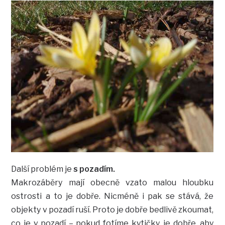
Další problém je
s pozadím.
Makrozáběry mají obecně vzato malou hloubku
ostrosti a to je dobře. Nicméně i pak se stává, že
objekty v pozadí ruší. Proto je dobře bedlivě zkoumat,
co je v pozadí – pokud fotíme kytičky, je dobře, aby