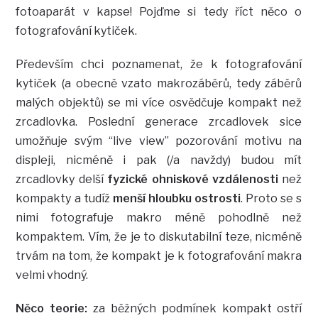
fotoaparát v kapse! Pojďme si tedy říct něco o
fotografování kytiček.
Především chci poznamenat, že k fotografování
kytiček (a obecně vzato makrozáběrů, tedy záběrů
malých objektů) se mi více osvědčuje kompakt než
zrcadlovka. Poslední generace zrcadlovek sice
umožňuje svým “live view” pozorování motivu na
displeji, nicméně i pak (/a navždy) budou mít
zrcadlovky delší
fyzické ohniskové vzdálenosti
než
kompakty a tudíž
menší hloubku ostrosti
. Proto se s
nimi fotografuje makro méně pohodlně než
kompaktem. Vím, že je to diskutabilní teze, nicméně
trvám na tom, že kompakt je k fotografování makra
velmi vhodný.
Něco teorie:
za běžných podmínek kompakt ostří