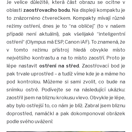
Je velice důležité, která část obrazu se ocitne v
oblasti
zaostřovacího bodu
. Na displeji kompaktu je
to znázorněno čtverečkem. Kompakty mívají různé
režimy ostření, dnes je to “na obličej” (to v našem
případě není aktuální), pak všelijaké “inteligentní
ostření“ (Olympus má ESP, Canon iAF). To znamená, že
v tomto režimu přístroj hledá obvykle místo
největšího kontrastu a na to místo zaostří. Proto je
lépe nastavit
ostření na střed
. Zaostřovací bod je
pak trvale uprostřed – a tudíž víme kde je a máme ho
pod kontrolou. Můžeme si sami zvolit, co bude na
snímku ostré. Podívejte se na následující ukázku:
zaostřil jsem na bliznu krokusu vlevo. Obvykle je lépe,
aby bylo ostřejší to, co nám je blíž. Zabral jsem bliznu
doprostřed, namáčkl a pak dokomponoval obrázek
podle svého uvážení: