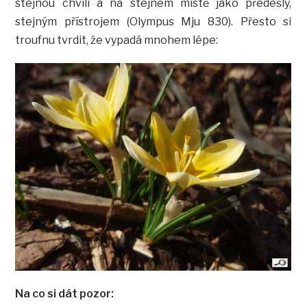
stejnou chvíli a na stejném místě jako předešlý,
stejným přístrojem (Olympus Mju 830). Přesto si
troufnu tvrdit, že vypadá mnohem lépe:
Na co si dát pozor: