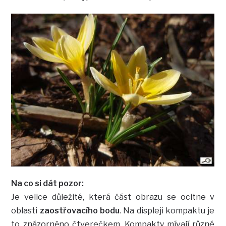
Na co si dát pozor:
Je velice důležité, která část obrazu se ocitne v
oblasti
zaostřovacího bodu
. Na displeji kompaktu je
to znázorněno čtverečkem. Kompakty mívají různé