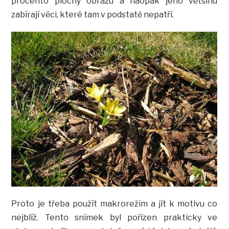
procento plochy obrazu a naopak jeho většinu
zabírají věci, které tam v podstatě nepatří.
Proto je třeba použít makrorežim a jít k motivu co
nejblíž. Tento snímek byl pořízen prakticky ve