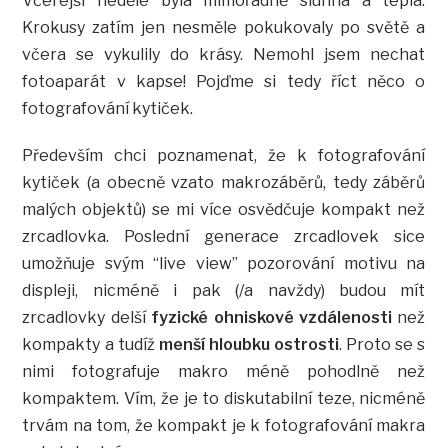
Včerejší neděle byla mimořádně slunná a teplá.
Krokusy zatím jen nesměle pokukovaly po světě a
včera se vykulily do krásy. Nemohl jsem nechat
fotoaparát v kapse! Pojďme si tedy říct něco o
fotografování kytiček.
Především chci poznamenat, že k fotografování
kytiček (a obecně vzato makrozáběrů, tedy záběrů
malých objektů) se mi více osvědčuje kompakt než
zrcadlovka. Poslední generace zrcadlovek sice
umožňuje svým “live view” pozorování motivu na
displeji, nicméně i pak (/a navždy) budou mít
zrcadlovky delší
fyzické ohniskové vzdálenosti
než
kompakty a tudíž
menší hloubku ostrosti
. Proto se s
nimi fotografuje makro méně pohodlně než
kompaktem. Vím, že je to diskutabilní teze, nicméně
trvám na tom, že kompakt je k fotografování makra