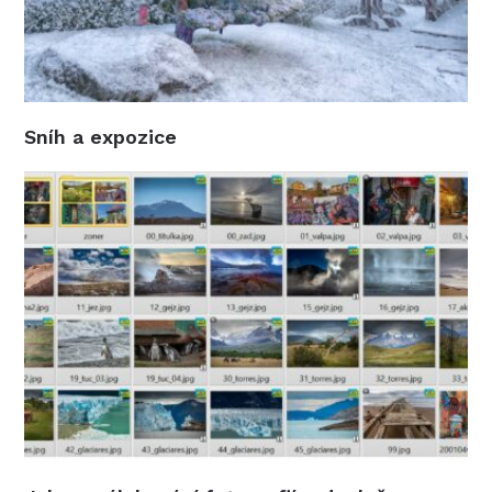
Sníh a expozice