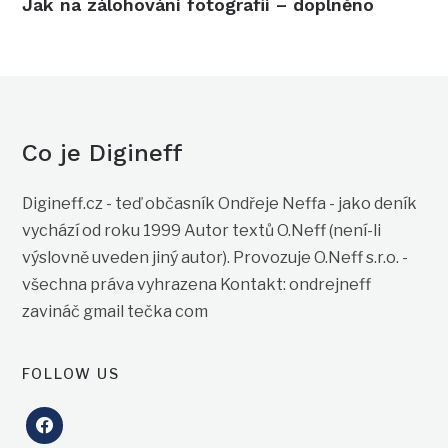
Jak na zálohování fotografií – doplněno
Co je Digineff
Digineff.cz - teď občasník Ondřeje Neffa - jako deník
vychází od roku 1999 Autor textů O.Neff (není-li
výslovně uveden jiný autor). Provozuje O.Neff s.r.o. -
všechna práva vyhrazena Kontakt: ondrejneff
zavináč gmail tečka com
FOLLOW US
facebook