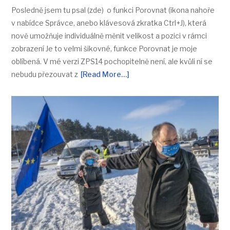
Posledně jsem tu psal (zde) o funkci Porovnat (ikona nahoře
v nabídce Správce, anebo klávesová zkratka Ctrl+J), která
nově umožňuje individuálně měnit velikost a pozici v rámci
zobrazení Je to velmi šikovné, funkce Porovnat je moje
oblíbená. V mé verzi ZPS14 pochopitelně není, ale kvůli ní se
nebudu přezouvat z
[Read More…]