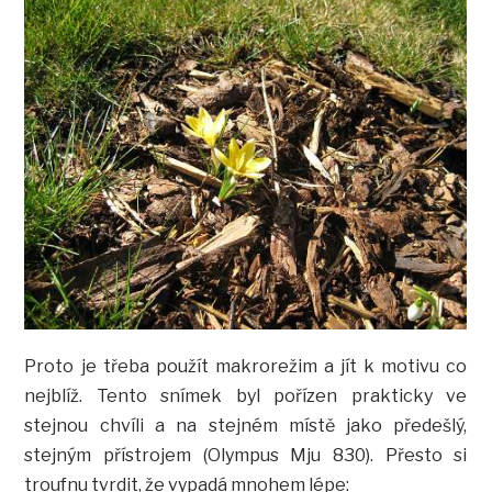
Proto je třeba použít makrorežim a jít k motivu co
nejblíž. Tento snímek byl pořízen prakticky ve
stejnou chvíli a na stejném místě jako předešlý,
stejným přístrojem (Olympus Mju 830). Přesto si
troufnu tvrdit, že vypadá mnohem lépe: