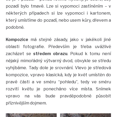
pozadí bylo tmavé. Lze si vypomoci zastíněním – v
některých případech si lze vypomoci i kartonem,
který umístíme do pozadí, nebo usem kůry, dřevem a
podobně.
Kompozice
má stejné zásady, jako v jakékoli jiné
oblasti fotografie. Především je třeba uvážlivě
zacházet se
středem obrazu
. Pokud k tomu není
nějaký mimořádný výtvarný dvod, obvykle se středu
vyhýbáme. Tady dole je srovnání. Vlevo je středová
kompozice, vpravo klasická, kdy je květ umístěn do
pravé části a ve směru “pohledu”, tedy ve směru
rozvití květu je ponecháno více místa. Snímek
vpravo na vás bude pravděpodobně působit
příznivějším dojmem.