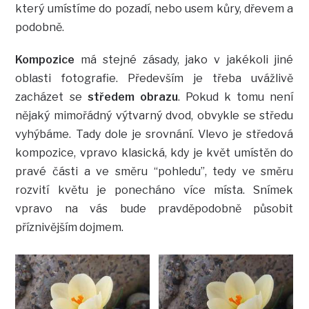
který umístíme do pozadí, nebo usem kůry, dřevem a
podobně.
Kompozice
má stejné zásady, jako v jakékoli jiné
oblasti fotografie. Především je třeba uvážlivě
zacházet se
středem obrazu
. Pokud k tomu není
nějaký mimořádný výtvarný dvod, obvykle se středu
vyhýbáme. Tady dole je srovnání. Vlevo je středová
kompozice, vpravo klasická, kdy je květ umístěn do
pravé části a ve směru “pohledu”, tedy ve směru
rozvití květu je ponecháno více místa. Snímek
vpravo na vás bude pravděpodobně působit
příznivějším dojmem.