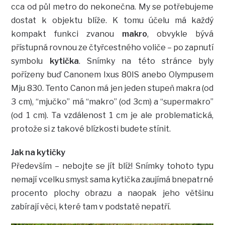
cca od půl metro do nekonečna. My se potřebujeme
dostat k objektu blíže. K tomu účelu má každý
kompakt funkci zvanou
makro
, obvykle bývá
přístupná rovnou ze čtyřcestného voliče – po zapnutí
symbolu
kytička
. Snímky na této stránce byly
pořízeny buď Canonem Ixus 80IS anebo Olympusem
Mju 830. Tento Canon má jen jeden stupeň makra (od
3 cm), “mjučko” má “makro” (od 3cm) a “supermakro”
(od 1 cm). Ta vzdálenost 1 cm je ale problematická,
protože si z takové blízkosti budete stínit.
Jak na kytičky
Především – nebojte se jít blíž! Snímky tohoto typu
nemají vcelku smysl: sama kytička zaujímá bnepatrné
procento plochy obrazu a naopak jeho většinu
zabírají věci, které tam v podstatě nepatří.