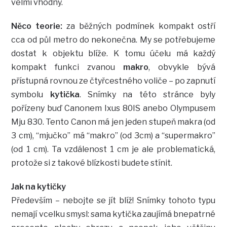
velmi vhodný.
Něco teorie:
za běžných podmínek kompakt ostří
cca od půl metro do nekonečna. My se potřebujeme
dostat k objektu blíže. K tomu účelu má každý
kompakt funkci zvanou
makro
, obvykle bývá
přístupná rovnou ze čtyřcestného voliče – po zapnutí
symbolu
kytička
. Snímky na této stránce byly
pořízeny buď Canonem Ixus 80IS anebo Olympusem
Mju 830. Tento Canon má jen jeden stupeň makra (od
3 cm), “mjučko” má “makro” (od 3cm) a “supermakro”
(od 1 cm). Ta vzdálenost 1 cm je ale problematická,
protože si z takové blízkosti budete stínit.
Jak na kytičky
Především – nebojte se jít blíž! Snímky tohoto typu
nemají vcelku smysl: sama kytička zaujímá bnepatrné