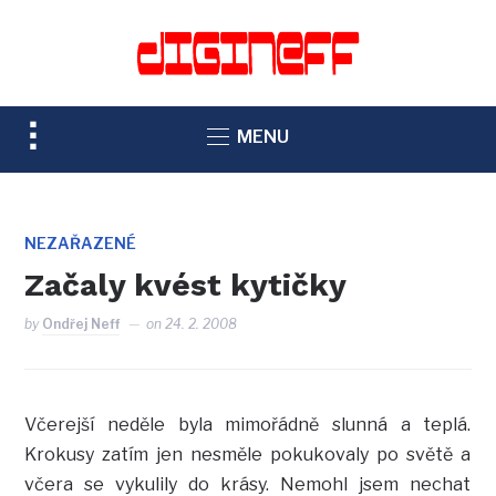
TOGGLE
MENU
SIDEBAR
&
NAVIGATION
NEZAŘAZENÉ
Začaly kvést kytičky
by
Ondřej Neff
on
24. 2. 2008
Včerejší neděle byla mimořádně slunná a teplá.
Krokusy zatím jen nesměle pokukovaly po světě a
včera se vykulily do krásy. Nemohl jsem nechat