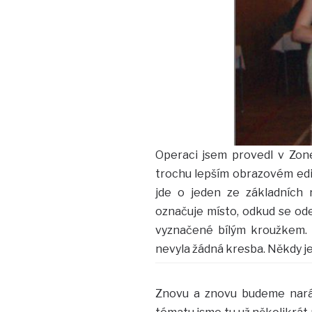
Operaci jsem provedl v Zone
trochu lepším obrazovém edit
jde o jeden ze základních r
označuje místo, odkud se ode
vyznačené bílým kroužkem. 
nevyla žádná kresba. Někdy je
Znovu a znovu budeme naráž