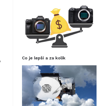
Co je lepší a za kolik
o