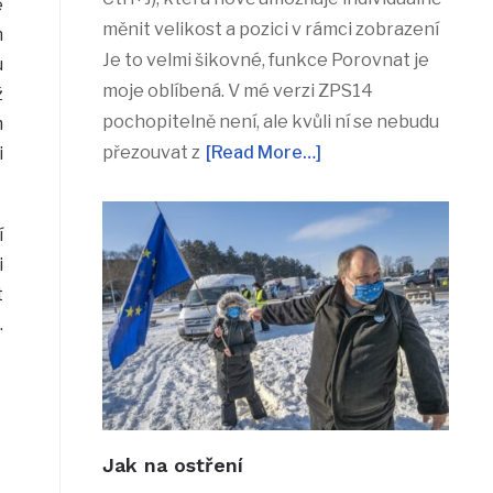
e
měnit velikost a pozici v rámci zobrazení
m
Je to velmi šikovné, funkce Porovnat je
u
moje oblíbená. V mé verzi ZPS14
ž
pochopitelně není, ale kvůli ní se nebudu
m
přezouvat z
[Read More…]
i
í
i
t
.
Jak na ostření