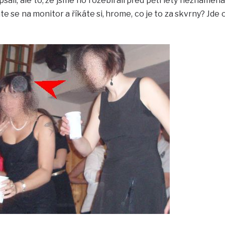
sali, ale to, že jsme ho rozebírali před pěti lety neznamená
te se na monitor a říkáte si, hrome, co je to za skvrny? Jde 