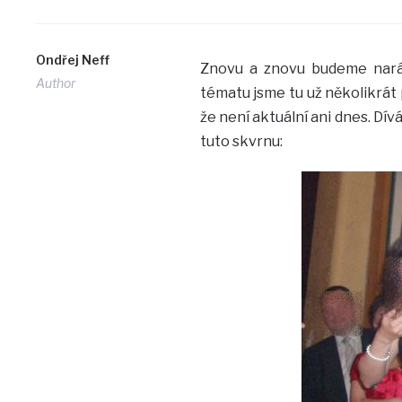
Ondřej Neff
Znovu a znovu budeme naráž
Author
tématu jsme tu už několikrát p
že není aktuální ani dnes. Dívá
tuto skvrnu: