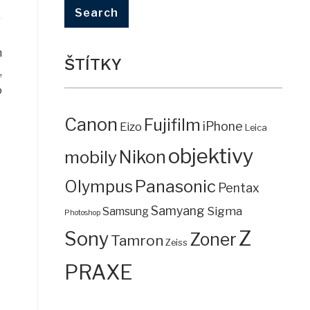
m
ŠTÍTKY
,
o
Canon
Fujifilm
iPhone
Eizo
Leica
objektivy
mobily
Nikon
Panasonic
Olympus
Pentax
Samyang
Sigma
Samsung
Photoshop
Z
Sony
Zoner
Tamron
Zeiss
PRAXE