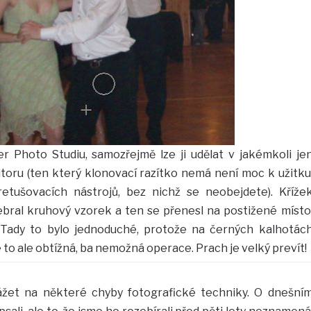
r Photo Studiu, samozřejmě lze ji udělat v jakémkoli je
oru (ten který klonovací razítko nemá není moc k užitku
etušovacích nástrojů, bez nichž se neobejdete). Kříže
bral kruhový vzorek a ten se přenesl na postižené místo
Tady to bylo jednoduché, protože na černých kalhotác
 to ale obtížná, ba nemožná operace. Prach je velký prevít!
et na některé chyby fotografické techniky. O dnešní