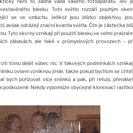
fakticky není to žádná vada vašeho fotoaparátu. Jev j
vestavěného blesku. Toto světlo rozzáří pouhým oke
jící se ve vzduchu. Jelikož jsou blízko objektivu, jso
i, avšak odrážejí znační kvanta světla. Čím je částečka blí
rnu. Tyto skvrny vznikají při použití blesku ve velmi prašné
ních zábavách, ale také v průmyslových provozech – př
roti tomu dělat vůbec nic. V takových podmínkách vznikaj
nímku ovšem vzniknou jinde, takže pokud bychom se chtěl
val bych pořizovat více snímků a pak, při retuši, přenáše
na poškozené. Někdy vypomůže obyčejné klonovací razítko