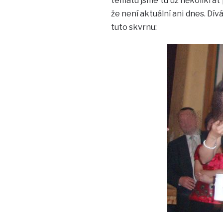
tématu jsme tu už několikrát p
že není aktuální ani dnes. Dívá
tuto skvrnu: