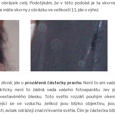
t obrázek celý. Podotýkám, že v této podobě je ta skvrn
e máte skvrny z obrázku ve velikosti 1:1, jde o výřez:
 divné, jde o
prozářené částečky prachu
. Není to ani vad
fakticky není to žádná vada vašeho fotoaparátu. Jev j
vestavěného blesku. Toto světlo rozzáří pouhým oke
jící se ve vzduchu. Jelikož jsou blízko objektivu, jso
i, avšak odrážejí znační kvanta světla. Čím je částečka blí