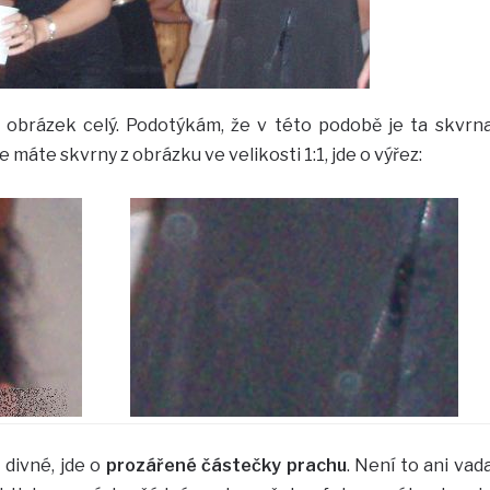
t obrázek celý. Podotýkám, že v této podobě je ta skvrn
e máte skvrny z obrázku ve velikosti 1:1, jde o výřez:
 divné, jde o
prozářené částečky prachu
. Není to ani vad