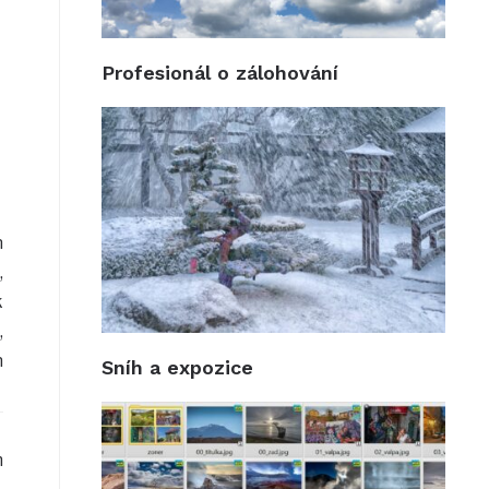
Profesionál o zálohování
n
,
k
,
h
Sníh a expozice
m