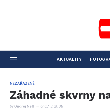
AKTUALITY
FOTOGR
TOGGLE
SIDEBAR
&
NAVIGATION
NEZAŘAZENÉ
Záhadné skvrny na
by
Ondřej Neff
on
17. 3. 2008