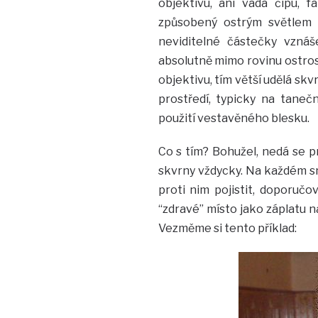
objektivu, ani vada čipu, 
způsobený ostrým světlem 
neviditelné částečky vznáše
absolutně mimo rovinu ostrost
objektivu, tím větší udělá skv
prostředí, typicky na taneč
použití vestavěného blesku.
Co s tím? Bohužel, nedá se p
skvrny vždycky. Na každém s
proti nim pojistit, doporučo
“zdravé” místo jako záplatu 
Vezměme si tento příklad: