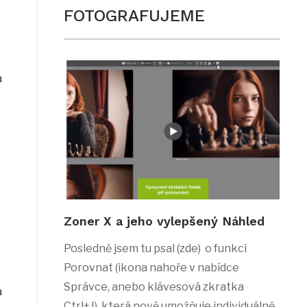
FOTOGRAFUJEME
a
Zoner X a jeho vylepšený Náhled
Posledně jsem tu psal (zde) o funkci
Porovnat (ikona nahoře v nabídce
Správce, anebo klávesová zkratka
a
Ctrl+J), která nově umožňuje individuálně