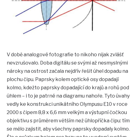
V době analogové fotografie to nikoho nijak zvlášť
nevzrušovalo. Doba digitálu se svými až nesmyslnými
nároky na ostrost začala nejdřív řešit úhel dopadu na
plochu čipu. Paprsky kolem optické osy dopadají
kolmo, kdežto paprsky dopadající do krajů a rohů pod
úhlem – i to je patrné na diagramu nahoře. Tyto úvahy
vedly ke konstrukci unikátního Olympusu E10 v roce
2000 s čipem 8,8 x 6,6 mm velkým a výstupní čočkou
objektivu s průměrem větším než úhlopříčka čipu: tím
se mělo zajistit, aby všechny paprsky dopadaly kolmo.