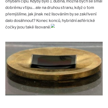
ohýbání čipu. Kdyby bylo 1. dubna, možná bych se smál
dobrému vtipu… ale na druhou stranu, když o tom
přemýšlíme, jak jinak než lisováním by se zakřivení
dalo dosáhnout? Konec konců, hybridní asférické
čočky jsou také lisované.