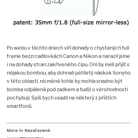
Po webu v těchto dnech víří dohady o chystaných full
frame bezzrcadlovkách Canon a Nikon a narazil jsme
i na dohady stran zakřiveného čipu. Oni by měli přijít s
nějakou bombou, aby dohnali pětiletý náskok Sonyho
v této oblasti, nicméně tohle by mohla snadno být
bomba odpálená pod zadkem a tudíž o věrohodnosti
pochybuji. Spíš bych vsadil na některý z příštích
smartfonů.
More in Nezařazené: