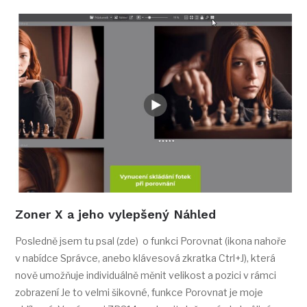
Zoner X a jeho vylepšený Náhled
Posledně jsem tu psal (zde) o funkci Porovnat (ikona nahoře
v nabídce Správce, anebo klávesová zkratka Ctrl+J), která
nově umožňuje individuálně měnit velikost a pozici v rámci
zobrazení Je to velmi šikovné, funkce Porovnat je moje