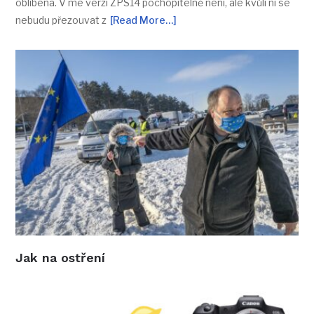
oblíbená. V mé verzi ZPS14 pochopitelně není, ale kvůli ní se
nebudu přezouvat z
[Read More…]
Jak na ostření