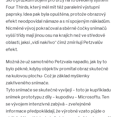
Šlo o průzkum bojem pro brzy na to uvedený systém
Four Thirds, který měl mít též paralelní výstupní
paprsky. Idea pak byla opuštěna, protože obrazový
efekt neodpovídal námaze a s ní spojeným nákladům.
Nicméně vývoj pokračoval a sběrné čočky snímačů
vyšší třídy mají jinou osu na krajích než ve středové
oblasti, jaksi „vidí nakřivo“ čímž zmírňují Petzvalův
efekt.
Možná že už samotného Petzvala napadlo, jak by to
bylo pěkné, kdyby objektiv promítal obraz skutečně
na kulovou plochu- Což je základ myšlenky
zakřiveného snímače.
Tyto snímače se skutečně vyvíjejí – toto je kupříkladu
snímek prototypu z díly – kupodivu – Microsoftu. Ten
se vývojem intenzivně zabývá – zveřejněné
informace předpokládají, že výrobně vzato půjde o