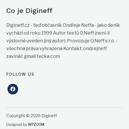
Co je Digineff
Digineff.cz - teď občasník Ondřeje Neffa - jako deník
vychází od roku 1999 Autor textů O.Neff (není-li
výslovně uveden jiný autor). Provozuje O.Neff s.r.o. -
všechna práva vyhrazena Kontakt: ondrejneff
zavináč gmail tečka com
FOLLOW US
facebook
Copyright © 2026 Digineff
Designed by
WPZOOM