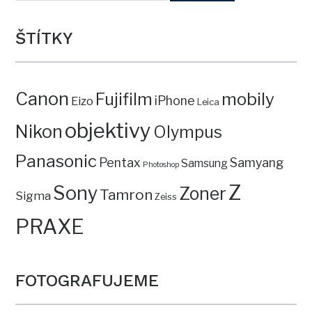
ŠTÍTKY
Canon
mobily
Fujifilm
iPhone
Eizo
Leica
objektivy
Nikon
Olympus
Panasonic
Pentax
Samyang
Samsung
Photoshop
Z
Sony
Zoner
Tamron
Sigma
Zeiss
PRAXE
FOTOGRAFUJEME