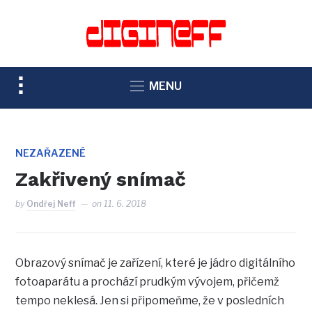
TOGGLE
MENU
SIDEBAR
&
NAVIGATION
NEZAŘAZENÉ
Zakřivený snímač
by
Ondřej Neff
on
11. 6. 2018
Obrazový snímač je zařízení, které je jádro digitálního
fotoaparátu a prochází prudkým vývojem, přičemž
tempo neklesá. Jen si připomeňme, že v posledních