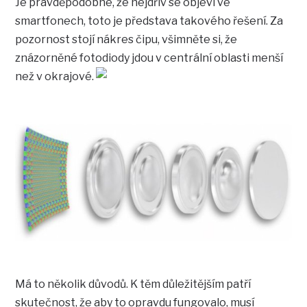
Je pravděpodobné, že nejdřív se objeví ve
smartfonech, toto je představa takového řešení. Za
pozornost stojí nákres čipu, všimněte si, že
znázorněné fotodiody jdou v centrální oblasti menší
než v okrajové.
Má to několik důvodů. K těm důležitějším patří
skutečnost, že aby to opravdu fungovalo, musí