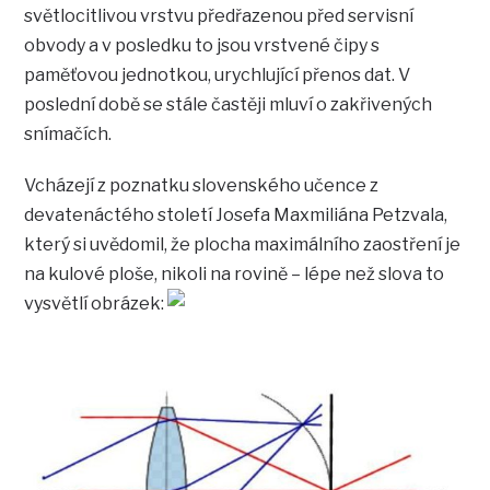
světlocitlivou vrstvu předřazenou před servisní
obvody a v posledku to jsou vrstvené čipy s
paměťovou jednotkou, urychlující přenos dat. V
poslední době se stále častěji mluví o zakřivených
snímačích.
Vcházejí z poznatku slovenského učence z
devatenáctého století Josefa Maxmiliána Petzvala,
který si uvědomil, že plocha maximálního zaostření je
na kulové ploše, nikoli na rovině – lépe než slova to
vysvětlí obrázek: