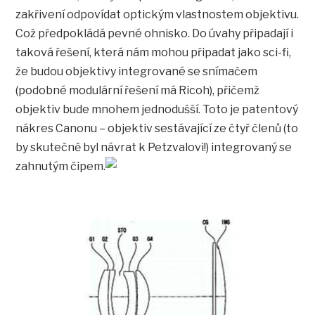
zakřivení odpovídat optickým vlastnostem objektivu.
Což předpokládá pevné ohnisko. Do úvahy připadají i
taková řešení, která nám mohou připadat jako sci-fi,
že budou objektivy integrované se snímačem
(podobné modulární řešení má Ricoh), přičemž
objektiv bude mnohem jednodušší. Toto je patentový
nákres Canonu – objektiv sestávající ze čtyř členů (to
by skutečně byl návrat k Petzvalovi!) integrovaný se
zahnutým čipem.