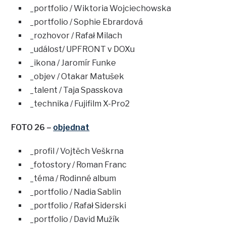
_portfolio / Wiktoria Wojciechowska
_portfolio / Sophie Ebrardová
_rozhovor / Rafał Milach
_událost/ UPFRONT v DOXu
_ikona / Jaromír Funke
_objev / Otakar Matušek
_talent / Taja Spasskova
_technika / Fujifilm X-Pro2
FOTO 26 –
objednat
_profil / Vojtěch Veškrna
_fotostory / Roman Franc
_téma / Rodinné album
_portfolio / Nadia Sablin
_portfolio / Rafał Siderski
_portfolio / David Mužík