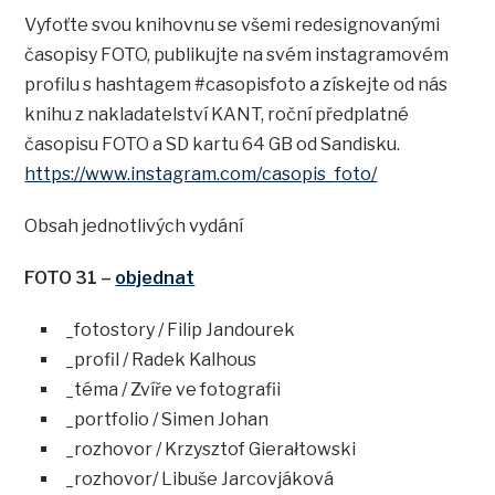
Vyfoťte svou knihovnu se všemi redesignovanými
časopisy FOTO, publikujte na svém instagramovém
profilu s hashtagem #casopisfoto a získejte od nás
knihu z nakladatelství KANT, roční předplatné
časopisu FOTO a SD kartu 64 GB od Sandisku.
https://www.instagram.com/casopis_foto/
Obsah jednotlivých vydání
FOTO 31 –
objednat
_fotostory / Filip Jandourek
_profil / Radek Kalhous
_téma / Zvíře ve fotografii
_portfolio / Simen Johan
_rozhovor / Krzysztof Gierałtowski
_rozhovor/ Libuše Jarcovjáková