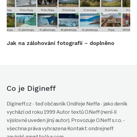
Jak na zálohování fotografií – doplněno
Co je Digineff
Digineff.cz - teď občasník Ondřeje Neffa - jako deník
vychází od roku 1999 Autor textů O.Neff (není-li
výslovně uveden jiný autor). Provozuje O.Neff s.r.o. -
všechna práva vyhrazena Kontakt: ondrejneff
zavináč gmail tečka com