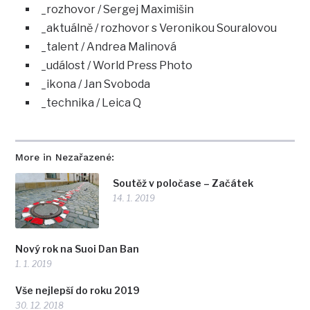
_rozhovor / Sergej Maximišin
_aktuálně / rozhovor s Veronikou Souralovou
_talent / Andrea Malinová
_událost / World Press Photo
_ikona / Jan Svoboda
_technika / Leica Q
More in Nezařazené:
Soutěž v poločase – Začátek
14. 1. 2019
Nový rok na Suoi Dan Ban
1. 1. 2019
Vše nejlepší do roku 2019
30. 12. 2018