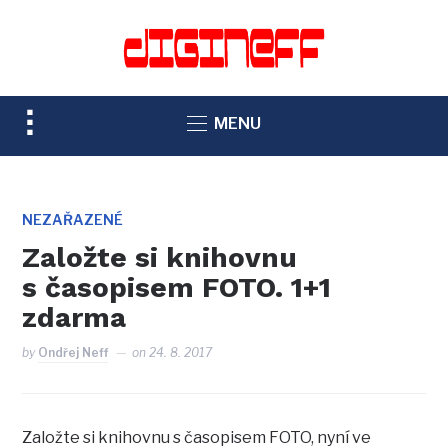
TOGGLE
MENU
SIDEBAR
&
NAVIGATION
NEZAŘAZENÉ
Založte si knihovnu
s časopisem FOTO. 1+1
zdarma
by
Ondřej Neff
on
24. 8. 2017
Založte si knihovnu s časopisem FOTO, nyní ve