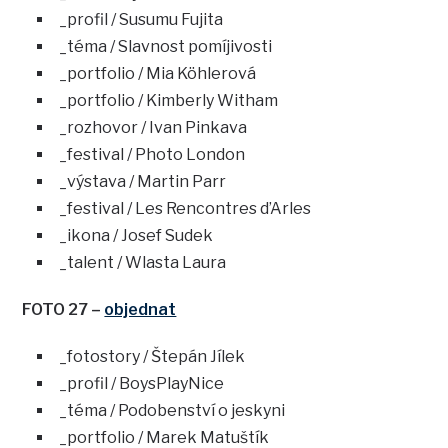
_profil / Susumu Fujita
_téma / Slavnost pomíjivosti
_portfolio / Mia Köhlerová
_portfolio / Kimberly Witham
_rozhovor / Ivan Pinkava
_festival / Photo London
_výstava / Martin Parr
_festival / Les Rencontres d’Arles
_ikona / Josef Sudek
_talent / Wlasta Laura
FOTO 27 –
objednat
_fotostory / Štepán Jílek
_profil / BoysPlayNice
_téma / Podobenství o jeskyni
_portfolio / Marek Matuštík