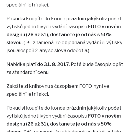
speciální letní akci.
Pokud si koupíte do konce prázdnin jakýkoliv počet
výtisků jednotlivých vydání časopisu
FOTO v novém
designu (26 až 31), dostanete je od nás s 50%
slevou.
(1+1 znamená, že objednaná vydání či výtisky
jsou alespoň 2, aby se sleva odečetla.)
Nabídka platí
do 31. 8. 2017
. Poté bude časopis opět
za standardní cenu.
Založte si knihovnu s časopisem FOTO, nyní ve
speciální letní akci.
Pokud si koupíte do konce prázdnin jakýkoliv počet
výtisků jednotlivých vydání časopisu
FOTO v novém
designu (26 až 31), dostanete je od nás s 50%
slevou.
(1+1 znamená, že objednaná vydání či výtisky