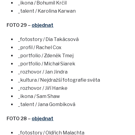
_ikona / Bohumil Krčil
_talent / Karolina Karwan
FOTO 29 –
objednat
_fotostory / Dia Takácsová
_profil / Rachel Cox
_portfolio / Zdeněk Tmej
_portfolio / Michał Siarek
_rozhovor / Jan Jindra
_kultura / Nejdražší fotografie světa
_rozhovor / Jiří Hanke
_ikona / Sam Shaw
_talent / Jana Gombiková
FOTO 28 –
objednat
_fotostory / Oldřich Malachta