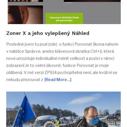
Zoner X a jeho vylepšený Náhled
Posledně jsem tu psal (zde) o funkci Porovnat (ikona nahoře
v nabídce Správce, anebo klávesová zkratka Ctrl+J), která
nově umožňuje individuálně měnit velikost a pozici v rámci
zobrazení Je to velmi šikovné, funkce Porovnat je moje
oblíbená. V mé verzi ZPS14 pochopitelně není, ale kvůli ní se
nebudu přezouvat z
[Read More…]