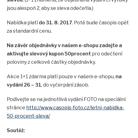
jsou alespoň 2, aby se sleva odečetla.)
Nabídka platí
do 31. 8. 2017
. Poté bude časopis opět
za standardní cenu.
Na závěr objednávky v našem e-shopu zadejte a
aktivujte slevový kupon 50procent
pro odečtení
poloviny z celkové částky objednávky.
Akce 1+1 zdarma platí pouze v našem e-shopu,
na
vydání 26 – 31
, do vyčerpání zásob.
Podívejte se na jednotlivá vydání FOTO na speciální
stránce
http://www.casopis-foto.cz/letni-nabidka-
50-procent-sleva/
Soutěž: