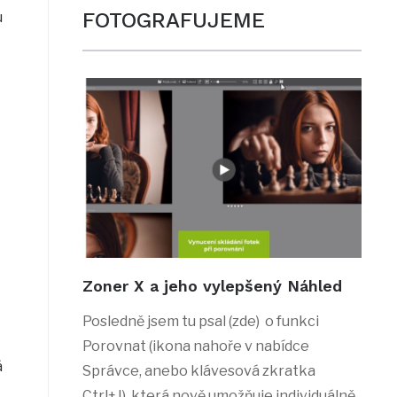
FOTOGRAFUJEME
u
Zoner X a jeho vylepšený Náhled
Posledně jsem tu psal (zde) o funkci
Porovnat (ikona nahoře v nabídce
á
Správce, anebo klávesová zkratka
Ctrl+J), která nově umožňuje individuálně