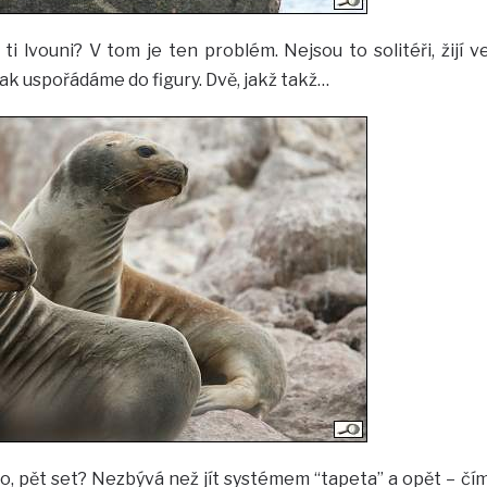
, ti lvouni? V tom je ten problém. Nejsou to solitéři, žijí v
ak uspořádáme do figury. Dvě, jakž takž…
sto, pět set? Nezbývá než jít systémem “tapeta” a opět – čí