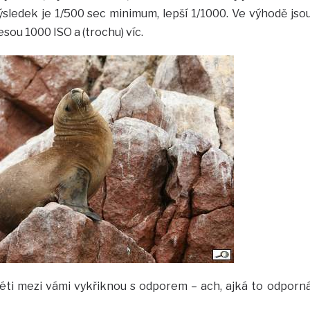
ýsledek je 1/500 sec minimum, lepší 1/1000. Ve výhodě jso
ou 1000 ISO a (trochu) víc.
téti mezi vámi vykřiknou s odporem – ach, ajká to odporn