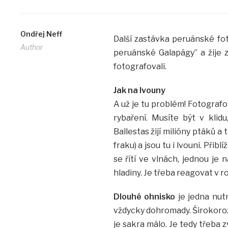
Ondřej Neff
Další zastávka peruánské fot
Author
peruánské Galapágy” a žije 
fotografovali.
Jak na lvouny
A už je tu problém! Fotografo
rybaření. Musíte být v klidu
Ballestas žijí milióny ptáků a 
fraku) a jsou tu i lvouni. Při
se řítí ve vlnách, jednou je 
hladiny. Je třeba reagovat v r
Dlouhé ohnisko
je jedna nut
vždycky dohromady. Širokorozs
je sakra málo. Je tedy třeba z