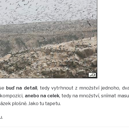
 se
buď na detail
, tedy vytrhnout z množství jednoho, dv
u kompozici,
anebo na celek
, tedy na množství, snímat masu
rázek plošně. Jako tu tapetu.
u.