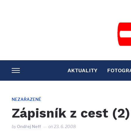
AKTUALITY
FOTOGR
TOGGLE
SIDEBAR
&
NAVIGATION
NEZAŘAZENÉ
Zápisník z cest (2)
by
Ondřej Neff
on
23. 6. 2008