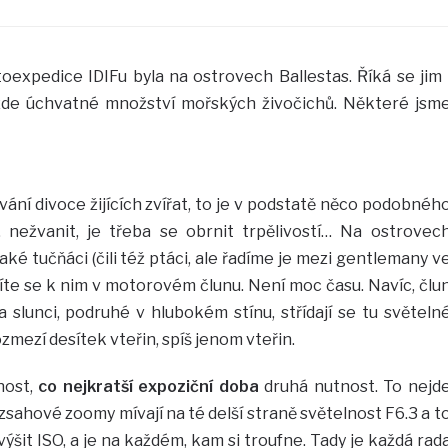
oexpedice IDIFu byla na ostrovech Ballestas. Říká se jim 
zde úchvatné množství mořských živočichů. Některé jsm
vání divoce žijících zvířat, to je v podstatě něco podobnéh
, nežvanit, je třeba se obrnit trpělivostí… Na ostrovec
také tučňáci (čili též ptáci, ale řadíme je mezi gentlemany v
blížíte se k nim v motorovém člunu. Není moc času. Navíc, člu
na slunci, podruhé v hlubokém stínu, střídají se tu světeln
ozmezí desítek vteřin, spíš jenom vteřin.
nost,
co nejkratší expoziční doba
druhá nutnost. To nejd
ahové zoomy mívají na té delší straně světelnost F6.3 a t
výšit ISO, a je na každém, kam si troufne. Tady je každá rad