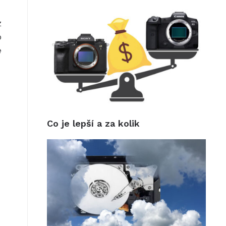
z
o
e
Co je lepší a za kolik