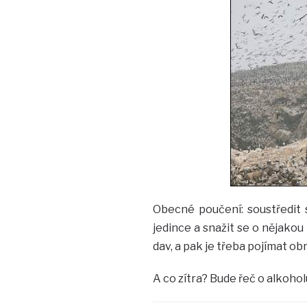
Obecné poučení: soustředit
jedince a snažit se o nějako
dav, a pak je třeba pojímat ob
A co zítra? Bude řeč o alkohol