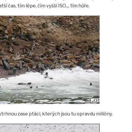
ší čas, tím lépe, čím vyšší ISO..,. tím hůře.
rhnou zase ptáci, kterých jsou tu opravdu milióny.