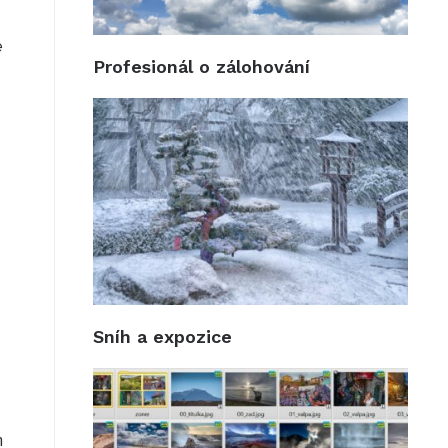
e
Profesionál o zálohování
Sníh a expozice
m