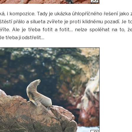
ká, i kompozice. Tady je ukázka úhlopříčného řešení jako 
těstí přálo a silueta zvířete je proti klidnému pozadí. Je t
říte. Ale je třeba fotit a fotit… nelze spoléhat na to, ž
 třeba ji odstřelit…