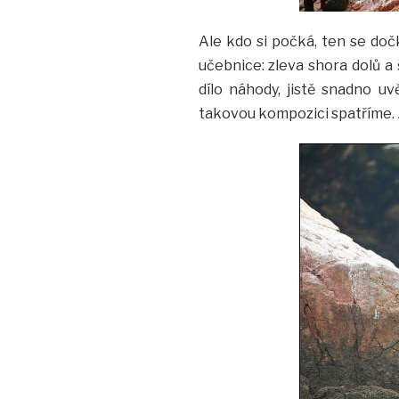
Ale kdo si počká, ten se doč
učebnice: zleva shora dolů a š
dílo náhody, jistě snadno uvě
takovou kompozici spatříme. Je