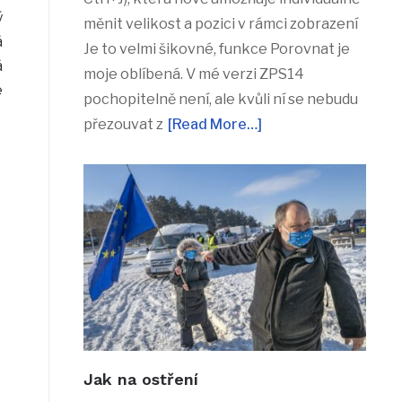
ý
měnit velikost a pozici v rámci zobrazení
á
Je to velmi šikovné, funkce Porovnat je
á
moje oblíbená. V mé verzi ZPS14
e
pochopitelně není, ale kvůli ní se nebudu
přezouvat z
[Read More…]
Jak na ostření