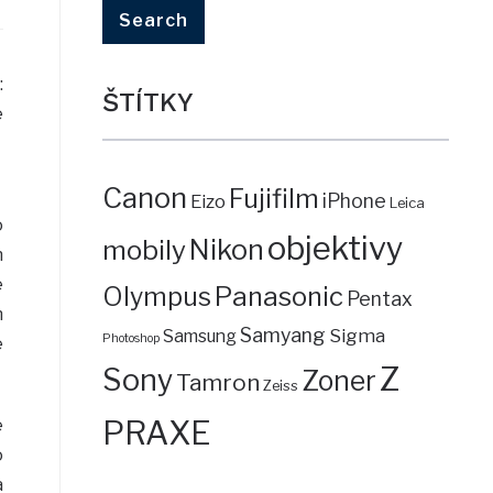
:
ŠTÍTKY
e
Canon
Fujifilm
iPhone
Eizo
Leica
o
objektivy
mobily
Nikon
h
e
Panasonic
Olympus
Pentax
n
Samyang
Sigma
Samsung
Photoshop
é
Z
Sony
Zoner
Tamron
Zeiss
PRAXE
e
o
a