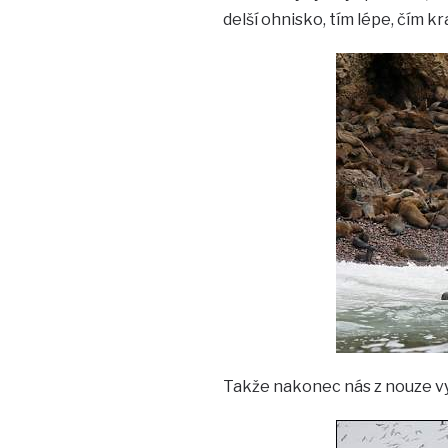
delší ohnisko, tím lépe, čím krat
Takže nakonec nás z nouze vyt