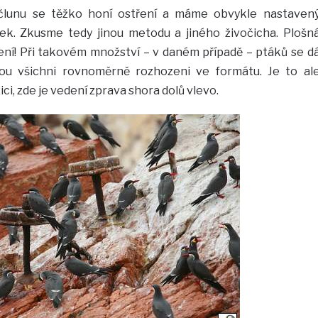
 člunu se těžko honí ostření a máme obvykle nastaven
ek. Zkusme tedy jinou metodu a jiného živočicha. Plošn
ení! Při takovém množství – v daném případě – ptáků se d
sou všichni rovnoměrně rozhozeni ve formátu. Je to al
ci, zde je vedení zprava shora dolů vlevo.