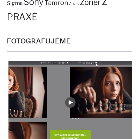
Z
Sony
Zoner
Tamron
Sigma
Zeiss
PRAXE
FOTOGRAFUJEME