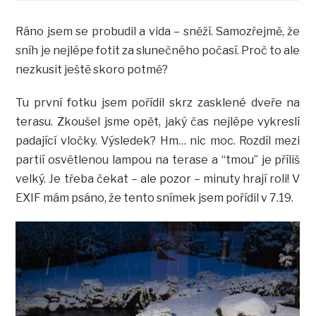
Ráno jsem se probudil a vida – sněží. Samozřejmě, že
sníh je nejlépe fotit za slunečného počasí. Proč to ale
nezkusit ještě skoro potmě?
Tu první fotku jsem pořídil skrz zasklené dveře na
terasu. Zkoušel jsme opět, jaký čas nejlépe vykreslí
padající vločky. Výsledek? Hm… nic moc. Rozdíl mezi
partií osvětlenou lampou na terase a “tmou” je příliš
velký. Je třeba čekat – ale pozor – minuty hrají roli! V
EXIF mám psáno, že tento snímek jsem pořídil v 7.19.