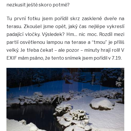
nezkusit ještě skoro potmě?
Tu první fotku jsem pořídil skrz zasklené dveře na
terasu. Zkoušel jsme opět, jaký čas nejlépe vykreslí
padající vločky. Výsledek? Hm… nic moc. Rozdíl mezi
partií osvětlenou lampou na terase a “tmou” je příliš
velký. Je třeba čekat – ale pozor – minuty hrají roli! V
EXIF mám psáno, že tento snímek jsem pořídil v 7.19.