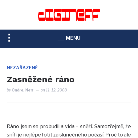
TOGGLE
MENU
SIDEBAR
&
NAVIGATION
NEZAŘAZENÉ
Zasněžené ráno
by
Ondřej Neff
on
11. 12. 2008
Ráno jsem se probudil a vida – sněží. Samozřejmě, že
sníh je nejlépe fotit za slunečného počasí. Proč to ale