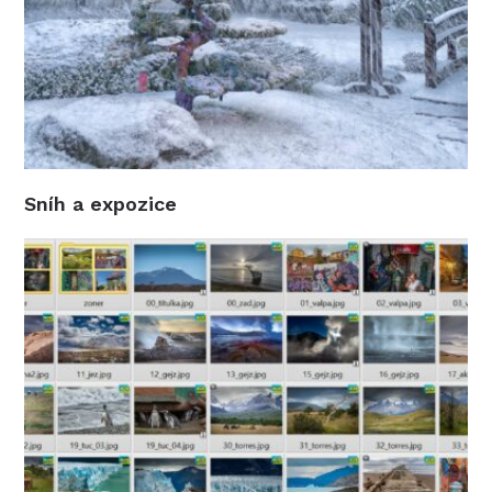
Sníh a expozice