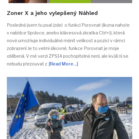
Zoner X a jeho vylepšený Náhled
Posledně jsem tu psal (zde) o funkci Porovnat (ikona nahoře
v nabídce Správce, anebo klávesová zkratka Ctrl+J), která
nově umožňuje individuálně měnit velikost a pozici v rámci
zobrazení Je to velmi šikovné, funkce Porovnat je moje
oblíbená. V mé verzi ZPS14 pochopitelně není, ale kvůli ní se
nebudu přezouvat z
[Read More…]