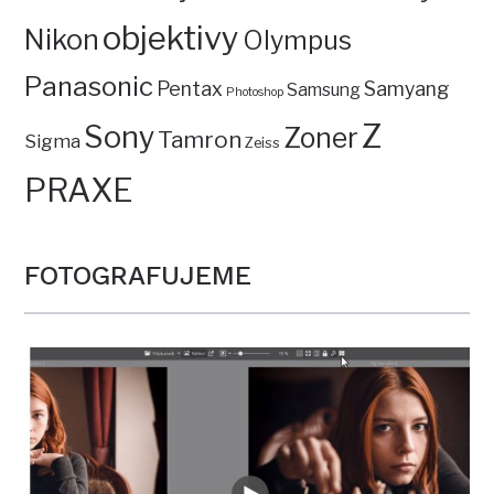
objektivy
Nikon
Olympus
Panasonic
Pentax
Samyang
Samsung
Photoshop
Z
Sony
Zoner
Tamron
Sigma
Zeiss
PRAXE
FOTOGRAFUJEME