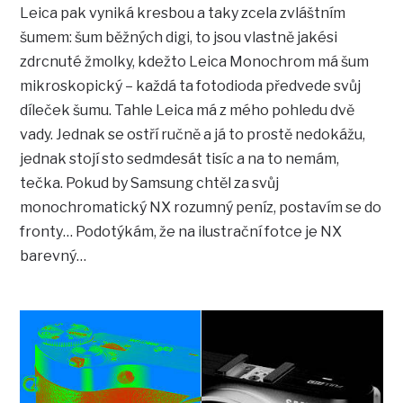
Leica pak vyniká kresbou a taky zcela zvláštním
šumem: šum běžných digi, to jsou vlastně jakési
zdrcnuté žmolky, kdežto Leica Monochrom má šum
mikroskopický – každá ta fotodioda předvede svůj
díleček šumu. Tahle Leica má z mého pohledu dvě
vady. Jednak se ostří ručně a já to prostě nedokážu,
jednak stojí sto sedmdesát tisíc a na to nemám,
tečka. Pokud by Samsung chtěl za svůj
monochromatický NX rozumný peníz, postavím se do
fronty… Podotýkám, že na ilustrační fotce je NX
barevný…