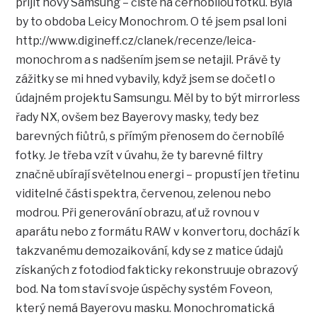
přijít nový Samsung – čistě na černobílou fotku. Byla
by to obdoba Leicy Monochrom. O té jsem psal loni
http://www.digineff.cz/clanek/recenze/leica-
monochrom a s nadšením jsem se netajil. Právě ty
zážitky se mi hned vybavily, když jsem se dočetl o
údajném projektu Samsungu. Měl by to být mirrorless
řady NX, ovšem bez Bayerovy masky, tedy bez
barevných fiůtrů, s přímým přenosem do černobílé
fotky. Je třeba vzít v úvahu, že ty barevné filtry
značně ubírají světelnou energi – propustí jen třetinu
viditelné části spektra, červenou, zelenou nebo
modrou. Při generování obrazu, ať už rovnou v
aparátu nebo z formátu RAW v konvertoru, dochází k
takzvanému demozaikování, kdy se z matice údajů
získaných z fotodiod fakticky rekonstruuje obrazový
bod. Na tom staví svoje úspěchy systém Foveon,
který nemá Bayerovu masku. Monochromatická