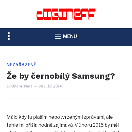
TOGGLE
MENU
SIDEBAR
&
NAVIGATION
NEZAŘAZENÉ
Že by černobílý Samsung?
by
Ondřej Neff
on
1. 10. 2014
Málo kdy tu plaším nepotvrzenými zprávami, ale
tahle mi přišla hodně zajímavá. V únoru 2015 by měl