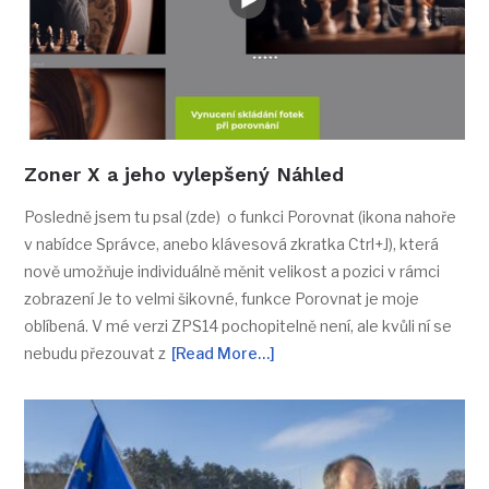
Zoner X a jeho vylepšený Náhled
Posledně jsem tu psal (zde) o funkci Porovnat (ikona nahoře
v nabídce Správce, anebo klávesová zkratka Ctrl+J), která
nově umožňuje individuálně měnit velikost a pozici v rámci
zobrazení Je to velmi šikovné, funkce Porovnat je moje
oblíbená. V mé verzi ZPS14 pochopitelně není, ale kvůli ní se
nebudu přezouvat z
[Read More…]