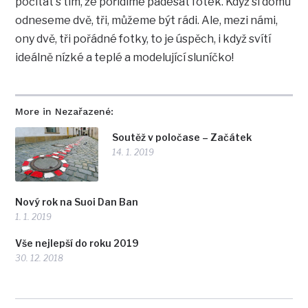
počítat s tím, že pořídíme padesát fotek. Když si domů
odneseme dvě, tři, můžeme být rádi. Ale, mezi námi,
ony dvě, tři pořádné fotky, to je úspěch, i když svítí
ideálně nízké a teplé a modelující sluníčko!
More in Nezařazené:
Soutěž v poločase – Začátek
14. 1. 2019
Nový rok na Suoi Dan Ban
1. 1. 2019
Vše nejlepší do roku 2019
30. 12. 2018