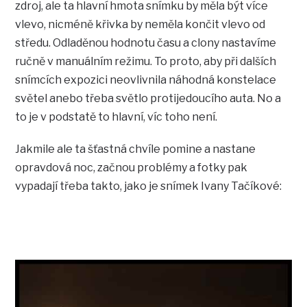
zdroj, ale ta hlavní hmota snímku by měla být více
vlevo, nicméně křivka by neměla končit vlevo od
středu. Odladěnou hodnotu času a clony nastavíme
ručně v manuálním režimu. To proto, aby při dalších
snímcích expozici neovlivnila náhodná konstelace
světel anebo třeba světlo protijedoucího auta. No a
to je v podstatě to hlavní, víc toho není.
Jakmile ale ta šťastná chvíle pomine a nastane
opravdová noc, začnou problémy a fotky pak
vypadají třeba takto, jako je snímek Ivany Tačíkové: