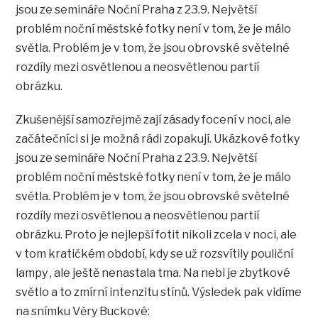
jsou ze semináře Noční Praha z 23.9. Největší
problém noční městské fotky není v tom, že je málo
světla. Problém je v tom, že jsou obrovské světelné
rozdíly mezi osvětlenou a neosvětlenou partií
obrázku.
Zkušenější samozřejmě zají zásady focení v noci, ale
začátečníci si je možná rádi zopakují. Ukázkové fotky
jsou ze semináře Noční Praha z 23.9. Největší
problém noční městské fotky není v tom, že je málo
světla. Problém je v tom, že jsou obrovské světelné
rozdíly mezi osvětlenou a neosvětlenou partií
obrázku. Proto je nejlepší fotit nikoli zcela v noci, ale
v tom kratičkém období, kdy se už rozsvítily pouliční
lampy , ale ještě nenastala tma. Na nebi je zbytkové
světlo a to zmírní intenzitu stínů. Výsledek pak vidíme
na snímku Věry Buckové: