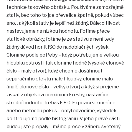
technice takového obrázku. Používáme samozřejmě
stativ, bez toho to jde převelice špatně, pokud vůbec
ano. Jakýkoli stativ je lepší než žádný. Dále: citlivost
nastavujeme na nízkou hodnotu. Fotíme přece
statické obrázky, fotíme je ze stativu a není tedy
žádný důvod honit ISO do nadoblačných výšek.
Cloníme podle potřeby – když potřebujeme velkou
hloubku ostrosti, tak cloníme hodně (vysoké clonové
číslo = malý otvor), když chceme dosáhnout
separačního efektu malé hloubky, cloníme málo
(malé clonové číslo = velký otvor) a když si přejeme
získat z objektivu maximum kresby, nastavíme
střední hodnotu, třebas F 8.0. Expozici si změříme
anebo metodou pokus – omyl odvodíme, výsledek
kontrolujeme podle histogramu. V jeho pravé části
budou jistě přepaly – máme přece v záběru světelný