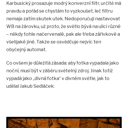
Karbusický prosazuje modrý konverzní filtr, určitě má
pravdu a pořád se chystám to vyzkoušet, leč filtru
nemaje zatím skutek utek. Nedoporučuji nastavovat
WB na žárovku, už proto, že světlo bývá na ulici různé
– někdy tohle načervenalé, pak ale třeba zářivkové a
všelijaké jiné. Takže se osvědčuje nejvíc ten
obyčejný automat.
Co ovšem je důležitá zásada: aby fotka vypadala jako
noční, musí být v záběru světelný zdroj. Jinak totiž
vypadá jako „divná fotka“ v divném světle, jak to
udělal Jakub Sedláček: