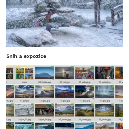
Sníh a expozice