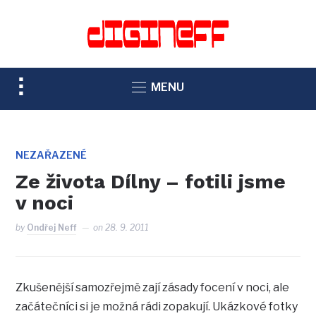
TOGGLE
MENU
SIDEBAR
&
NAVIGATION
NEZAŘAZENÉ
Ze života Dílny – fotili jsme
v noci
by
Ondřej Neff
on
28. 9. 2011
Zkušenější samozřejmě zají zásady focení v noci, ale
začátečníci si je možná rádi zopakují. Ukázkové fotky