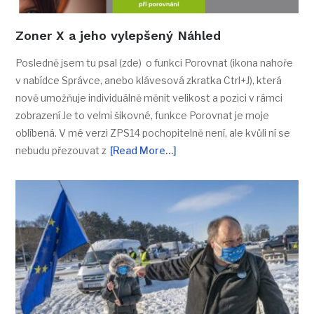
Zoner X a jeho vylepšený Náhled
Posledně jsem tu psal (zde) o funkci Porovnat (ikona nahoře
v nabídce Správce, anebo klávesová zkratka Ctrl+J), která
nově umožňuje individuálně měnit velikost a pozici v rámci
zobrazení Je to velmi šikovné, funkce Porovnat je moje
oblíbená. V mé verzi ZPS14 pochopitelně není, ale kvůli ní se
nebudu přezouvat z
[Read More…]