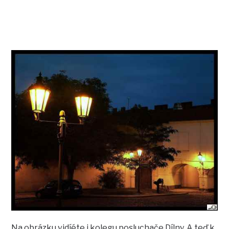
Na obrázku vidíéte i kolegu posluchače Dílny. A teď k