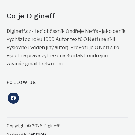
Co je Digineff
Digineff.cz - teď občasník Ondřeje Neffa - jako deník
vychází od roku 1999 Autor textů O.Neff (není-li
výslovně uveden jiný autor). Provozuje O.Neff s.r.o. -
všechna práva vyhrazena Kontakt: ondrejneff
zavináč gmail tečka com
FOLLOW US
facebook
Copyright © 2026 Digineff