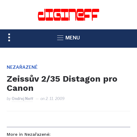
TOGGLE
MENU
SIDEBAR
&
NAVIGATION
NEZAŘAZENÉ
Zeissův 2/35 Distagon pro
Canon
by
Ondřej Neff
on
2. 11. 2009
More in Nezařazené: