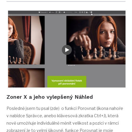
Zoner X a jeho vylepšený Náhled
Posledně jsem tu psal (zde) o funkci Porovnat (ikona nahoře
v nabídce Správce, anebo klávesová zkratka Ctrl+J), která
nově umožňuje individuálně měnit velikost a pozici v rámci
zobrazení Je to velmi šikovné, funkce Porovnat je moje