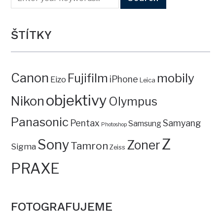
ŠTÍTKY
Canon
mobily
Fujifilm
iPhone
Eizo
Leica
objektivy
Nikon
Olympus
Panasonic
Pentax
Samyang
Samsung
Photoshop
Z
Sony
Zoner
Tamron
Sigma
Zeiss
PRAXE
FOTOGRAFUJEME