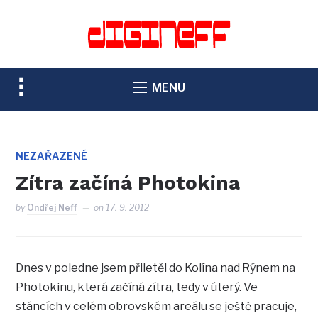
TOGGLE
MENU
SIDEBAR
&
NAVIGATION
NEZAŘAZENÉ
Zítra začíná Photokina
by
Ondřej Neff
on
17. 9. 2012
Dnes v poledne jsem přiletěl do Kolína nad Rýnem na
Photokinu, která začíná zítra, tedy v úterý. Ve
stáncích v celém obrovském areálu se ještě pracuje,