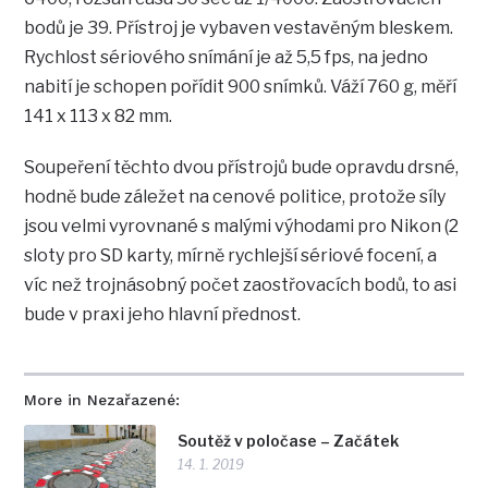
bodů je 39. Přístroj je vybaven vestavěným bleskem.
Rychlost sériového snímání je až 5,5 fps, na jedno
nabití je schopen pořídit 900 snímků. Váží 760 g, měří
141 x 113 x 82 mm.
Soupeření těchto dvou přístrojů bude opravdu drsné,
hodně bude záležet na cenové politice, protože síly
jsou velmi vyrovnané s malými výhodami pro Nikon (2
sloty pro SD karty, mírně rychlejší sériové focení, a
víc než trojnásobný počet zaostřovacích bodů, to asi
bude v praxi jeho hlavní přednost.
More in Nezařazené:
Soutěž v poločase – Začátek
14. 1. 2019