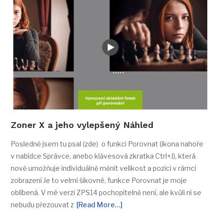
Zoner X a jeho vylepšený Náhled
Posledně jsem tu psal (zde) o funkci Porovnat (ikona nahoře
v nabídce Správce, anebo klávesová zkratka Ctrl+J), která
nově umožňuje individuálně měnit velikost a pozici v rámci
zobrazení Je to velmi šikovné, funkce Porovnat je moje
oblíbená. V mé verzi ZPS14 pochopitelně není, ale kvůli ní se
nebudu přezouvat z
[Read More…]