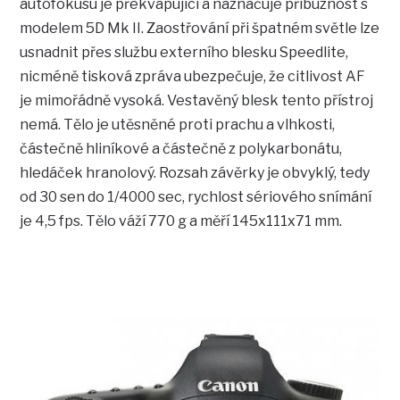
autofokusu je překvapující a naznačuje příbuznost s
modelem 5D Mk II. Zaostřování při špatném světle lze
usnadnit přes službu externího blesku Speedlite,
nicméně tisková zpráva ubezpečuje, že citlivost AF
je mimořádně vysoká. Vestavěný blesk tento přístroj
nemá. Tělo je utěsněné proti prachu a vlhkosti,
částečně hliníkové a částečně z polykarbonátu,
hledáček hranolový. Rozsah závěrky je obvyklý, tedy
od 30 sen do 1/4000 sec, rychlost sériového snímání
je 4,5 fps. Tělo váží 770 g a měří 145x111x71 mm.