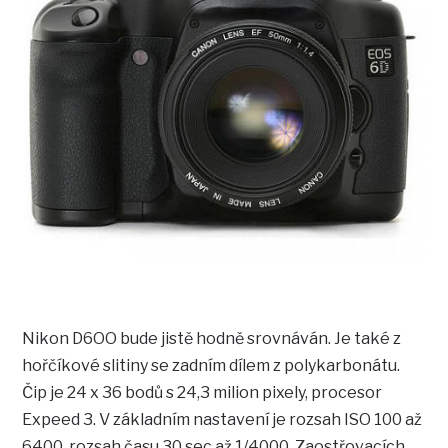
Nikon D6OO bude jistě hodně srovnáván. Je také z
hořčíkové slitiny se zadním dílem z polykarbonátu.
Čip je 24 x 36 bodů s 24,3 milion pixely, procesor
Expeed 3. V základním nastavení je rozsah ISO 100 až
6400, rozsah času 30 sec až 1/4000. Zaostřovacích