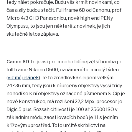
tedy nálet pokračuje. Budu vás krmit novinkami, co
čas a síly budou stačit. Full frame 6D od Canonu, profi
Micro 4/3 GH3 Panasonicu, nové high end PENy
Olympusu, to jsou jen některé z novinek, je jich
skutečně letos záplava.
Canon 6D
To je asi pro mnoho lidí největší bomba po
full frame Nikonu D600, oznámeného minulý týden
(
viz můj článek
). Je to zrcadlovka s čipem velkým
24×36 mm, tedy jsou k ní určeny objektivy vyšší třídy,
nehodí se k ní objektivy označené písmenem S. Čip je
nové konstrukce, má rozlišení 22,2 Mpx, procesor je
Digic 5 plus. Rozsah citlivosti je 100 až 25600 ISO v
základním módu, zaostřovacích bodů je 11 s jedním
křížovým uprostřed. Toto určité skrblictví na