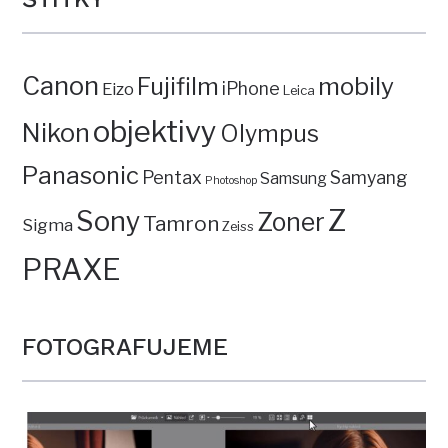
Canon
mobily
Fujifilm
iPhone
Eizo
Leica
objektivy
Nikon
Olympus
Panasonic
Pentax
Samyang
Samsung
Photoshop
Z
Sony
Zoner
Tamron
Sigma
Zeiss
PRAXE
FOTOGRAFUJEME