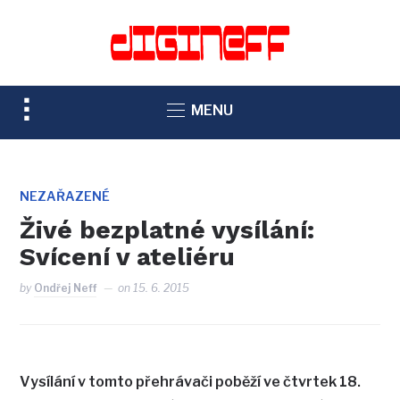
TOGGLE
MENU
SIDEBAR
&
NAVIGATION
NEZAŘAZENÉ
Živé bezplatné vysílání:
Svícení v ateliéru
by
Ondřej Neff
on
15. 6. 2015
Vysílání v tomto přehrávači poběží ve čtvrtek 18.