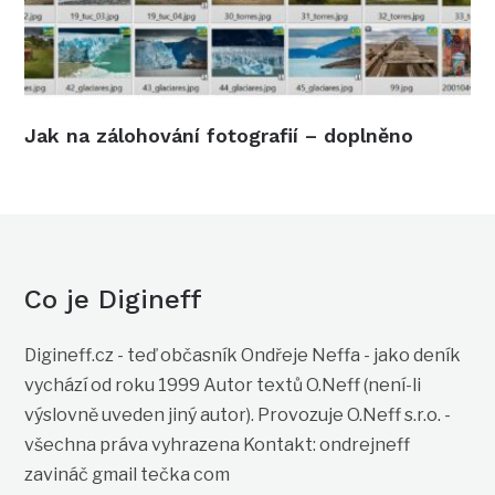
Jak na zálohování fotografií – doplněno
Co je Digineff
Digineff.cz - teď občasník Ondřeje Neffa - jako deník
vychází od roku 1999 Autor textů O.Neff (není-li
výslovně uveden jiný autor). Provozuje O.Neff s.r.o. -
všechna práva vyhrazena Kontakt: ondrejneff
zavináč gmail tečka com