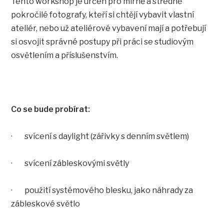
Tento workshop je určen pro mírně a středně
pokročilé fotografy, kteří si chtějí vybavit vlastní
ateliér, nebo už ateliérové vybavení mají a potřebují
si osvojit správné postupy při práci se studiovým
osvětlením a příslušenstvím.
Co se bude probírat:
· svícení s daylight (zářivky s denním světlem)
· svícení zábleskovými světly
· použití systémového blesku, jako náhrady za
zábleskové světlo