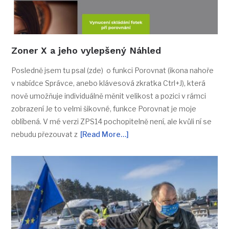
Zoner X a jeho vylepšený Náhled
Posledně jsem tu psal (zde) o funkci Porovnat (ikona nahoře
v nabídce Správce, anebo klávesová zkratka Ctrl+J), která
nově umožňuje individuálně měnit velikost a pozici v rámci
zobrazení Je to velmi šikovné, funkce Porovnat je moje
oblíbená. V mé verzi ZPS14 pochopitelně není, ale kvůli ní se
nebudu přezouvat z
[Read More…]