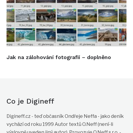
Jak na zálohování fotografií – doplněno
Co je Digineff
Digineff.cz - teď občasník Ondřeje Neffa - jako deník
vychází od roku 1999 Autor textů O.Neff (není-li
výslovně uveden jiný autor). Provozuje O.Neff s.r.o. -