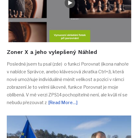
Zoner X a jeho vylepšený Náhled
Posledně jsem tu psal (zde) o funkci Porovnat (ikona nahoře
v nabídce Správce, anebo klávesová zkratka Ctrl+J), která
nově umožňuje individuálně měnit velikost a pozici v rámci
zobrazení Je to velmi šikovné, funkce Porovnat je moje
oblíbená. V mé verzi ZPS14 pochopitelně není, ale kvůli ní se
nebudu přezouvat z
[Read More…]