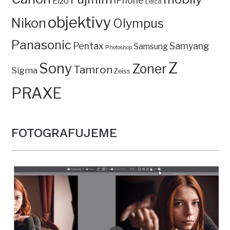
iPhone
Eizo
Leica
objektivy
Nikon
Olympus
Panasonic
Pentax
Samyang
Samsung
Photoshop
Z
Sony
Zoner
Tamron
Sigma
Zeiss
PRAXE
FOTOGRAFUJEME