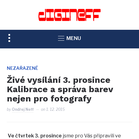
TOGGLE
MENU
SIDEBAR
&
NAVIGATION
NEZAŘAZENÉ
Živé vysílání 3. prosince
Kalibrace a správa barev
nejen pro fotografy
by
Ondřej Neff
on
1. 12. 2015
Ve čtvrtek 3. prosince
jsme pro Vás připravili ve