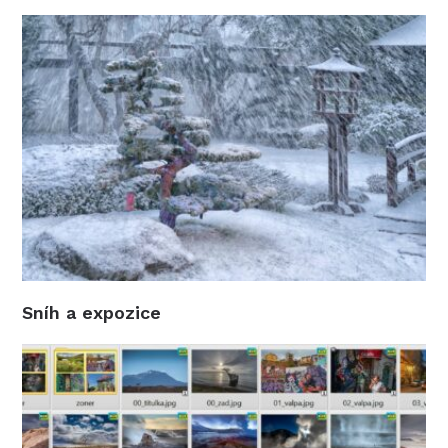
Sníh a expozice