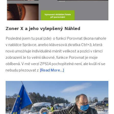
Zoner X a jeho vylepšený Náhled
Posledně jsem tu psal (zde) o funkci Porovnat (ikona nahoře
v nabídce Správce, anebo klávesová zkratka Ctrl+J), která
nově umožňuje individuálně měnit velikost a pozici v rámci
zobrazení Je to velmi šikovné, funkce Porovnat je moje
oblíbená. V mé verzi ZPS14 pochopitelně není, ale kvůli ní se
nebudu přezouvat z
[Read More…]