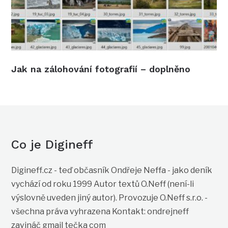
Jak na zálohování fotografií – doplněno
Co je Digineff
Digineff.cz - teď občasník Ondřeje Neffa - jako deník
vychází od roku 1999 Autor textů O.Neff (není-li
výslovně uveden jiný autor). Provozuje O.Neff s.r.o. -
všechna práva vyhrazena Kontakt: ondrejneff
zavináč gmail tečka com