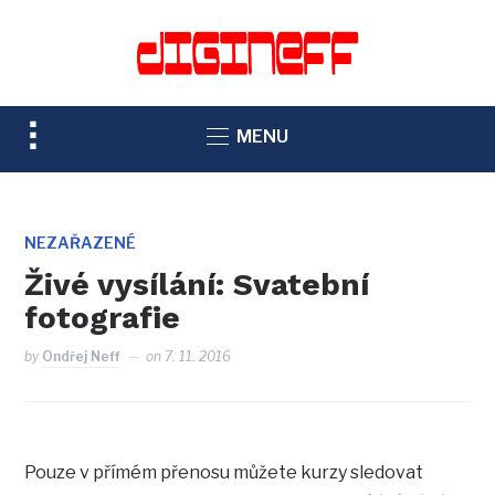
TOGGLE
MENU
SIDEBAR
&
NAVIGATION
NEZAŘAZENÉ
Živé vysílání: Svatební
fotografie
by
Ondřej Neff
on
7. 11. 2016
Pouze v přímém přenosu můžete kurzy sledovat