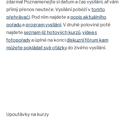
zdarma! Poznamenejte si datum a čas vysílání, ať vám
přímý přenos neuteče. Vysílání poběží v
tomto
přehrávači
. Pod ním najdete a
popis aktuálního
pořadu
a
program vysílání
. V druhé polovině poté
najdete
seznam již hotových kurzů
,
videa s
fotopořady
a úplně na konci
diskuzní fórum kam
můžete pokládat své otázky
do živého vysílání.
Upoutávky na kurzy