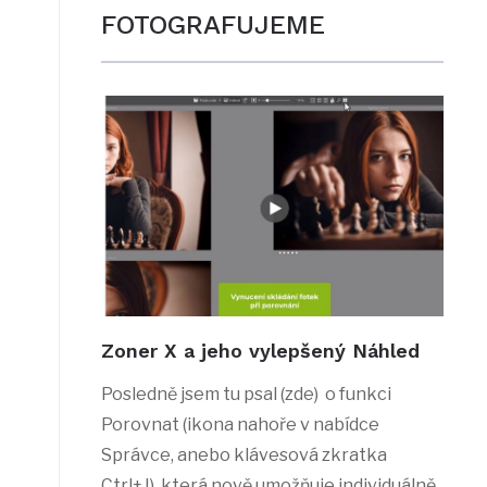
FOTOGRAFUJEME
Zoner X a jeho vylepšený Náhled
Posledně jsem tu psal (zde) o funkci
Porovnat (ikona nahoře v nabídce
Správce, anebo klávesová zkratka
Ctrl+J), která nově umožňuje individuálně