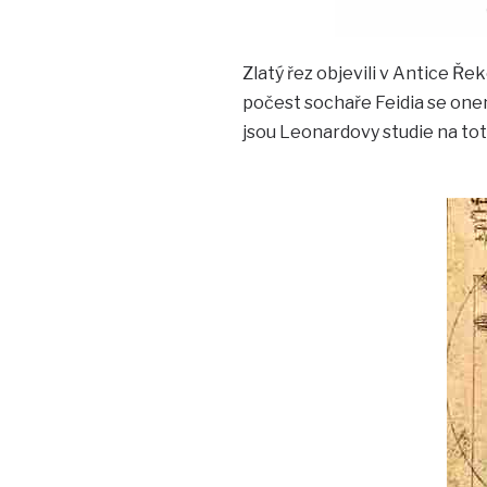
Zlatý řez objevili v Antice Řek
počest sochaře Feidia se on
jsou Leonardovy studie na to