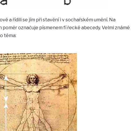
ové a řídili se jím při stavění i v sochařském umění. Na
en poměr označuje písmenem fí řecké abecedy. Velmi známé
to téma: