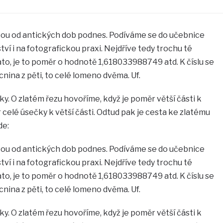
tou od antických dob podnes. Podíváme se do učebnice
tví i na fotografickou praxi. Nejdříve tedy trochu té
o, je to poměr o hodnotě 1,618033988749 atd. K číslu se
ina z pěti, to celé lomeno dvěma. Uf.
ky. O zlatém řezu hovoříme, když je poměr větší části k
 celé úsečky k větší části. Odtud pak je cesta ke zlatému
de:
tou od antických dob podnes. Podíváme se do učebnice
tví i na fotografickou praxi. Nejdříve tedy trochu té
o, je to poměr o hodnotě 1,618033988749 atd. K číslu se
ina z pěti, to celé lomeno dvěma. Uf.
ky. O zlatém řezu hovoříme, když je poměr větší části k