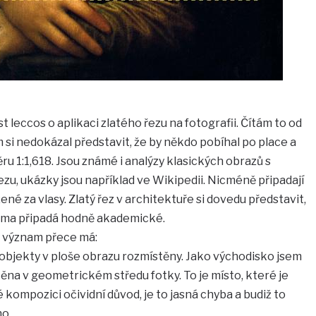
leccos o aplikaci zlatého řezu na fotografii. Čítám to od
 si nedokázal představit, že by někdo pobíhal po place a
u 1:1,618. Jsou známé i analýzy klasických obrazů s
ezu, ukázky jsou například ve Wikipedii. Nicméně připadají
né za vlasy. Zlatý řez v architektuře si dovedu představit,
téma připadá hodně akademické.
ý význam přece má:
 objekty v ploše obrazu rozmístěny. Jako východisko jsem
stěna v geometrickém středu fotky. To je místo, které je
 kompozici očividní důvod, je to jasná chyba a budiž to
o.