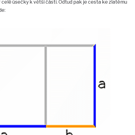
 celé úsečky k větší části. Odtud pak je cesta ke zlatému
de: