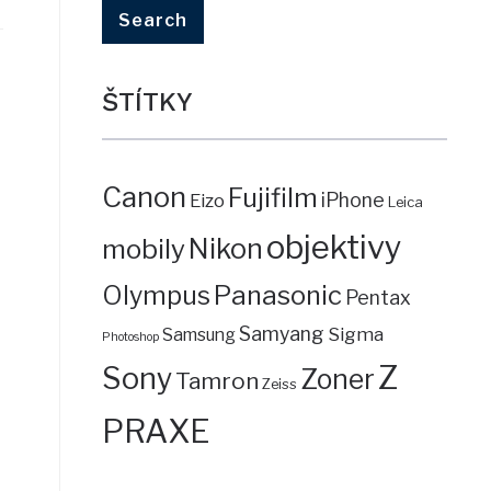
ŠTÍTKY
Canon
Fujifilm
iPhone
Eizo
Leica
objektivy
mobily
Nikon
Panasonic
Olympus
Pentax
Samyang
Sigma
Samsung
Photoshop
Z
Sony
Zoner
Tamron
Zeiss
PRAXE