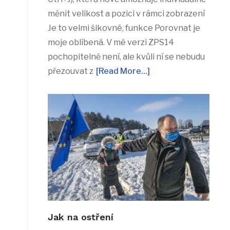
měnit velikost a pozici v rámci zobrazení
Je to velmi šikovné, funkce Porovnat je
moje oblíbená. V mé verzi ZPS14
pochopitelně není, ale kvůli ní se nebudu
přezouvat z
[Read More…]
Jak na ostření