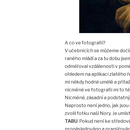
A co ve fotografii?
V učebnicích se můžeme dočíst 
raného mládí a za tu dobu jsem
odměřoval vzdálenosti v poměr
ohledem na aplikaci zlatého ř
mi někdy hodně umělé a přitaže
nicméně ve fotografii mi to 
Nicméně, zásadní a podstatn
Naprosto není jedno, jak jsou
zvolil fotku naší Nory. Je umí
TABU
. Pokud není ke středové
pronásledováno a pranýřován