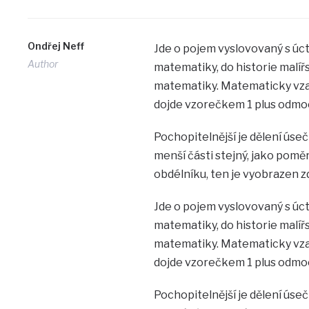
Ondřej Neff
Jde o pojem vyslovovaný s úc
Author
matematiky, do historie malířs
matematiky. Matematicky vzat
dojde vzorečkem 1 plus odmocn
Pochopitelnější je dělení úseč
menší části stejný, jako poměr
obdélníku, ten je vyobrazen z
Jde o pojem vyslovovaný s úc
matematiky, do historie malířs
matematiky. Matematicky vzat
dojde vzorečkem 1 plus odmocn
Pochopitelnější je dělení úseč