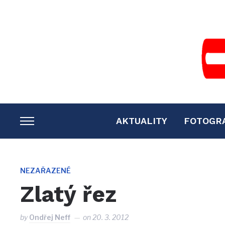
AKTUALITY
FOTOGR
TOGGLE
SIDEBAR
&
NAVIGATION
NEZAŘAZENÉ
Zlatý řez
by
Ondřej Neff
on
20. 3. 2012