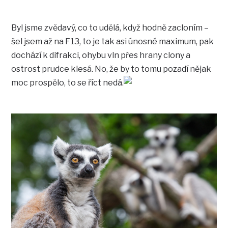
Byl jsme zvědavý, co to udělá, když hodně zacloním –
šel jsem až na F13, to je tak asi únosné maximum, pak
dochází k difrakci, ohybu vln přes hrany clony a
ostrost prudce klesá. No, že by to tomu pozadí nějak
moc prospělo, to se říct nedá.