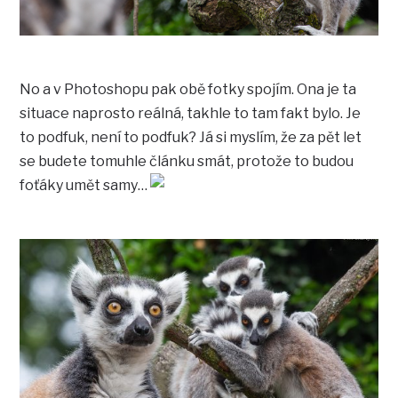
No a v Photoshopu pak obě fotky spojím. Ona je ta
situace naprosto reálná, takhle to tam fakt bylo. Je
to podfuk, není to podfuk? Já si myslím, že za pět let
se budete tomuhle článku smát, protože to budou
foťáky umět samy…