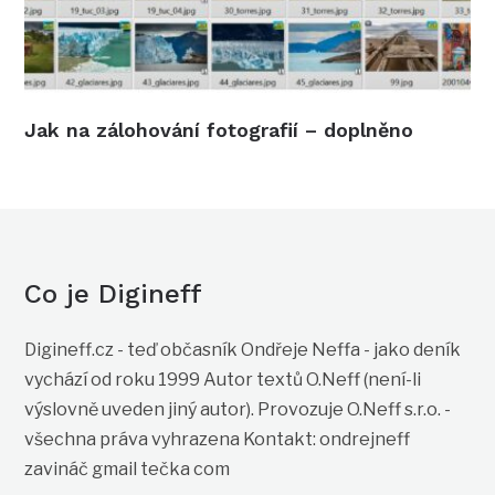
Jak na zálohování fotografií – doplněno
Co je Digineff
Digineff.cz - teď občasník Ondřeje Neffa - jako deník
vychází od roku 1999 Autor textů O.Neff (není-li
výslovně uveden jiný autor). Provozuje O.Neff s.r.o. -
všechna práva vyhrazena Kontakt: ondrejneff
zavináč gmail tečka com