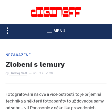
TOGGLE
MENU
SIDEBAR
&
NAVIGATION
NEZAŘAZENÉ
Zlobení s lemury
by
Ondřej Neff
on
19. 6. 2018
Fotografování na dvě a více ostrostí, to je příjemná
technika a některé fotoaparáty to už dovedou samy
od sebe – vit Panasonic v několika provedeních