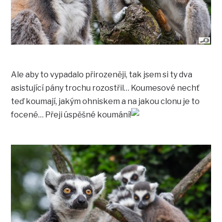
Ale aby to vypadalo přirozeněji, tak jsem si ty dva
asistující pány trochu rozostřil… Koumesové nechť
teď koumají, jakým ohniskem a na jakou clonu je to
focené… Přeji úspěšné koumání!