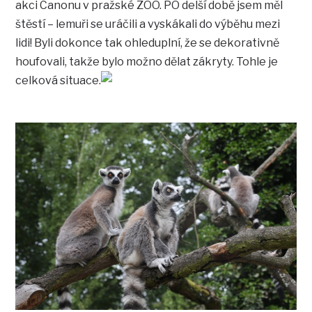
akci Canonu v pražské ZOO. PO delší době jsem měl
štěstí – lemuři se uráčili a vyskákali do výběhu mezi
lidi! Byli dokonce tak ohleduplní, že se dekorativně
houfovali, takže bylo možno dělat zákryty. Tohle je
celková situace.