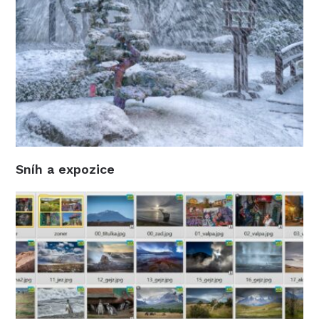
Sníh a expozice