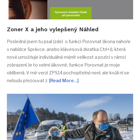
Zoner X a jeho vylepšený Náhled
Posledně jsem tu psal (zde) o funkci Porovnat (ikona nahoře
v nabídce Správce, anebo klávesová zkratka Ctrl+J), která
nově umožňuje individuálně měnit velikost a pozici v rámci
zobrazení Je to velmi šikovné, funkce Porovnat je moje
oblíbená. V mé verzi ZPS14 pochopitelně není, ale kvůli ní se
nebudu přezouvat z
[Read More…]