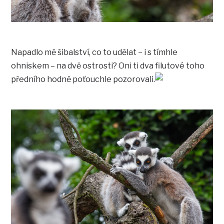
Napadlo mě šibalství, co to udělat – i s tímhle
ohniskem – na dvě ostrosti? Oni ti dva filutové toho
předního hodně poťouchle pozorovali.