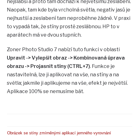
nejslabší a proto tam dochází k největšímu zeslabení.
Naopak, tam kde byla vrcholná světla, negativ jasů je
nejhustší a zeslabení tam neproběhne žádné. V praxi
to vypadá tak, že stíny prostě zeslábnou. HP to v
aparátech má ve dvou stupních.
Zoner Photo Studio 7 nabízí tuto funkci v oblasti
Upravit -> Vylepšit obraz -> Kombinovaná úprava
obrazu -> Projasnit stíny (CTRL+7)
. Funkce je
nastavitelná, lze ji aplikovat na vše, na stíny a na
světla; jakmile ji aplikujeme na vše, efekt je největší.
Aplikace 100% se nemusíme bát.
Obrázek se stíny zmírněnými aplikací jemného vyrovnání