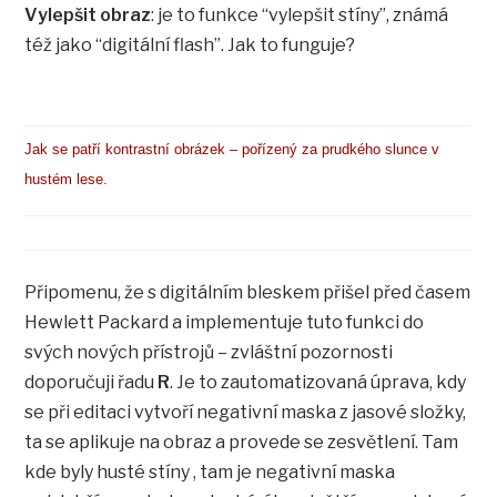
Vylepšit obraz
: je to funkce “vylepšit stíny”, známá
též jako “digitální flash”. Jak to funguje?
Jak se patří kontrastní obrázek – pořízený za prudkého slunce v
hustém lese.
Připomenu, že s digitálním bleskem přišel před časem
Hewlett Packard a implementuje tuto funkci do
svých nových přístrojů – zvláštní pozornosti
doporučuji řadu
R
. Je to zautomatizovaná úprava, kdy
se při editaci vytvoří negativní maska z jasové složky,
ta se aplikuje na obraz a provede se zesvětlení. Tam
kde byly husté stíny , tam je negativní maska