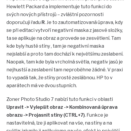
Hewlett Packard a implementuje tuto funkci do
svých nových přístrojů – zvláštní pozornosti
doporučuji řadu
R
. Je to zautomatizovaná úprava, kdy
se při editaci vytvoří negativní maska z jasové složky,
ta se aplikuje na obraz a provede se zesvětlení. Tam
kde byly husté stíny , tam je negativní maska
nejslabší a proto tam dochází k největšímu zeslabení.
Naopak, tam kde byla vrcholná světla, negativ jasů je
nejhustší a zeslabení tam neproběhne žádné. V praxi
to vypadá tak, že stíny prostě zeslábnou. HP to v
aparátech má ve dvou stupních.
Zoner Photo Studio 7 nabízí tuto funkci v oblasti
Upravit -> Vylepšit obraz -> Kombinovaná úprava
obrazu -> Projasnit stíny (CTRL+7)
. Funkce je
nastavitelná, lze ji aplikovat na vše, na stíny a na
světla; jakmile ji aplikujeme na vše, efekt je největší.