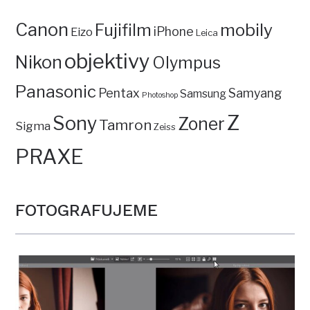
Canon
mobily
Fujifilm
iPhone
Eizo
Leica
objektivy
Nikon
Olympus
Panasonic
Pentax
Samyang
Samsung
Photoshop
Z
Sony
Zoner
Tamron
Sigma
Zeiss
PRAXE
FOTOGRAFUJEME