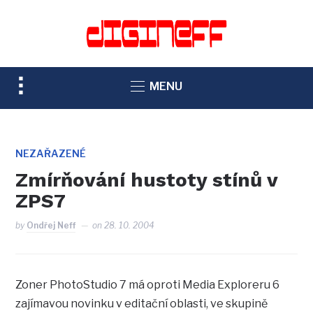
TOGGLE
MENU
SIDEBAR
&
NAVIGATION
NEZAŘAZENÉ
Zmírňování hustoty stínů v
ZPS7
by
Ondřej Neff
on
28. 10. 2004
Zoner PhotoStudio 7 má oproti Media Exploreru 6
zajímavou novinku v editační oblasti, ve skupině