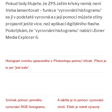
Pokud tedy litujete, že ZPS zatím křivky nemá, není
třeba lamentovat – funkce “vyrovnání histogramu”
se jí v podstatě vyrovná a s její pomocí můžete stíny
projasnit ještě více, než aplikací digitálního flashe.
Podotýkám, že “vyrovnání histogramu” nabízí i Zoner
Media Explorer 6.
Histogram snímku upraveného v Photoshopu pomocí křivek. Přece je
to jen “jiné kafe”.
Snímek pomocí jemného
A takhle je to pomocí vyrovnání
vyrovnání RGB histogramu.
stínů. Efekt je méně výrazný.