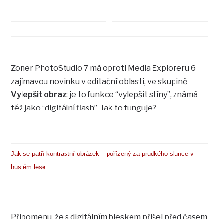
Zoner PhotoStudio 7 má oproti Media Exploreru 6
zajímavou novinku v editační oblasti, ve skupině
Vylepšit obraz
: je to funkce “vylepšit stíny”, známá
též jako “digitální flash”. Jak to funguje?
Jak se patří kontrastní obrázek – pořízený za prudkého slunce v
hustém lese.
Připomenu, že s digitálním bleskem přišel před časem