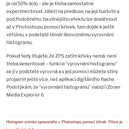
je od 50% dolů – ale je třeba samostatně
experimentovat, záleží na předloze, na její hustotě a
pod.Podobného, ba silnějšího efektu lze dosáhnout
až v Photoshopu pomocí křivek, tam dojde k ještě
většímu, v podstatě téměř libovolnému vyrovnání
histogramu.
Pokud tedy litujete, že ZPS zatím křivky nemá, není
třeba lamentovat – funkce “vyrovnání histogramu”
se jí v podstatě vyrovná a s její pomocí můžete stíny
projasnit ještě více, než aplikací digitálního flashe.
Podotýkám, že “vyrovnání histogramu” nabízí i Zoner
Media Explorer 6.
Histogram snímku upraveného v Photoshopu pomocí křivek. Přece je