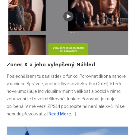
Zoner X a jeho vylepšený Náhled
Posledně jsem tu psal (zde) o funkci Porovnat (ikona nahoře
v nabídce Správce, anebo klávesová zkratka Ctrl+J), která
nově umožňuje individuálně měnit velikost a pozici v rámci
zobrazení Je to velmi šikovné, funkce Porovnat je moje
oblíbená. V mé verzi ZPS14 pochopitelně není, ale kvůli ní se
nebudu přezouvat z
[Read More…]