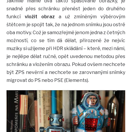
Jakmile máme dva takto spasované obrázky, je
snadné přes schránku přenést jeden do druhého
funkcí
vložit obraz
a už zmíněným výběrovým
štětcem je spojit tak, že na jednom snímku jsou ostré
oba motivy. Což je samozřejmě jenom jedna z četných
možností, co se tím dá dělat, přirozeně že nejvíc
muziky si užijeme při HDR skládání – které, mezi námi,
je nejlépe dělat ručně, opět uvedenou metodou přes
schránku a vložením obrazu. Pokud ovšem nechcete
být ZPS nevěrní a nechcete se zarovnanými snímky
migrovat do PS nebo PSE (Elements).