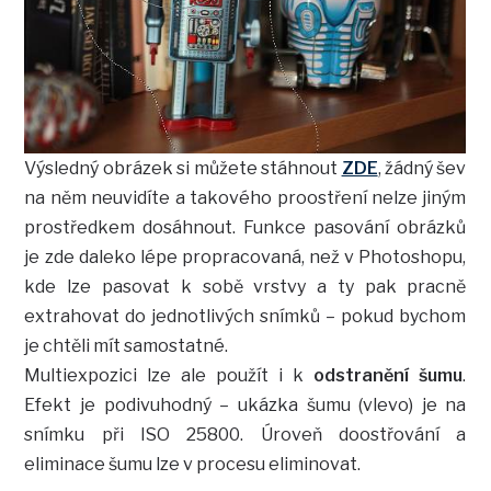
Výsledný obrázek si můžete stáhnout
ZDE
, žádný šev
na něm neuvidíte a takového proostření nelze jiným
prostředkem dosáhnout. Funkce pasování obrázků
je zde daleko lépe propracovaná, než v Photoshopu,
kde lze pasovat k sobě vrstvy a ty pak pracně
extrahovat do jednotlivých snímků – pokud bychom
je chtěli mít samostatné.
Multiexpozici lze ale použít i k
odstranění šumu
.
Efekt je podivuhodný – ukázka šumu (vlevo) je na
snímku při ISO 25800. Úroveň doostřování a
eliminace šumu lze v procesu eliminovat.