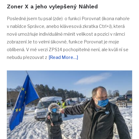
Zoner X a jeho vylepšený Náhled
Posledně jsem tu psal (zde) o funkci Porovnat (ikona nahoře
v nabídce Správce, anebo klávesová zkratka Ctrl+J), která
nově umožňuje individuálně měnit velikost a pozici v rámci
zobrazení Je to velmi šikovné, funkce Porovnat je moje
oblíbená. V mé verzi ZPS14 pochopitelně není, ale kvůli ní se
nebudu přezouvat z
[Read More…]