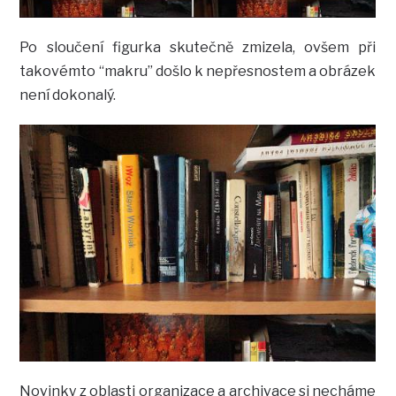
Po sloučení figurka skutečně zmizela, ovšem při
takovémto “makru” došlo k nepřesnostem a obrázek
není dokonalý.
Novinky z oblasti organizace a archivace si necháme