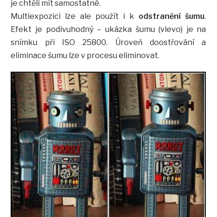
je chtěli mít samostatné.
Multiexpozici lze ale použít i k
odstranění šumu
.
Efekt je podivuhodný – ukázka šumu (vlevo) je na
snímku při ISO 25800. Úroveň doostřování a
eliminace šumu lze v procesu eliminovat.