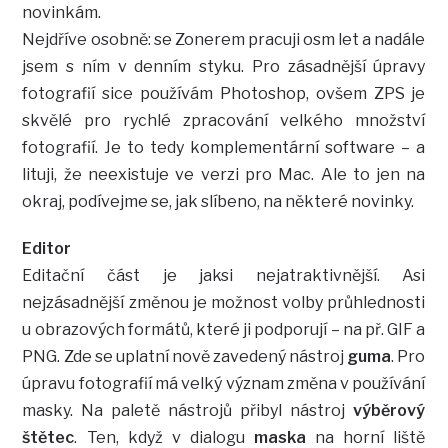
novinkám.
Nejdříve osobně: se Zonerem pracuji osm let a nadále
jsem s ním v denním styku. Pro zásadnější úpravy
fotografií sice používám Photoshop, ovšem ZPS je
skvělé pro rychlé zpracování velkého množství
fotografií. Je to tedy komplementární software – a
lituji, že neexistuje ve verzi pro Mac. Ale to jen na
okraj, podívejme se, jak slíbeno, na některé novinky.
Editor
Editační část je jaksi nejatraktivnější. Asi
nejzásadnější změnou je možnost volby průhlednosti
u obrazových formátů, které ji podporují – na př. GIF a
PNG. Zde se uplatní nově zavedený nástroj
guma
. Pro
úpravu fotografií má velký význam změna v používání
masky. Na paletě nástrojů přibyl nástroj
výběrový
štětec
. Ten, když v dialogu
maska
na horní liště