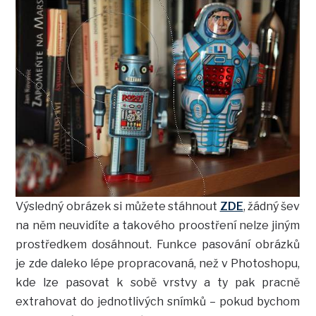
Výsledný obrázek si můžete stáhnout
ZDE
, žádný šev
na něm neuvidíte a takového proostření nelze jiným
prostředkem dosáhnout. Funkce pasování obrázků
je zde daleko lépe propracovaná, než v Photoshopu,
kde lze pasovat k sobě vrstvy a ty pak pracně
extrahovat do jednotlivých snímků – pokud bychom