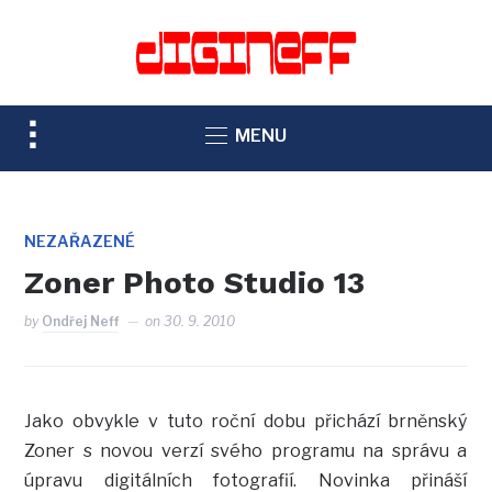
TOGGLE
MENU
SIDEBAR
&
NAVIGATION
NEZAŘAZENÉ
Zoner Photo Studio 13
by
Ondřej Neff
on
30. 9. 2010
Jako obvykle v tuto roční dobu přichází brněnský
Zoner s novou verzí svého programu na správu a
úpravu digitálních fotografií. Novinka přináší