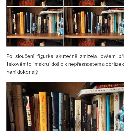
Po sloučení figurka skutečně zmizela, ovšem při
takovémto “makru” došlo k nepřesnostem a obrázek
není dokonalý.