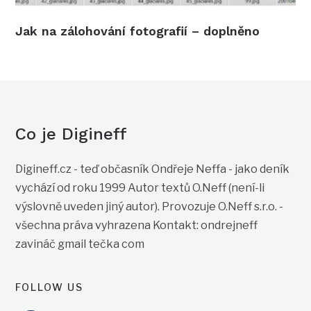
Jak na zálohování fotografií – doplněno
Co je Digineff
Digineff.cz - teď občasník Ondřeje Neffa - jako deník
vychází od roku 1999 Autor textů O.Neff (není-li
výslovně uveden jiný autor). Provozuje O.Neff s.r.o. -
všechna práva vyhrazena Kontakt: ondrejneff
zavináč gmail tečka com
FOLLOW US