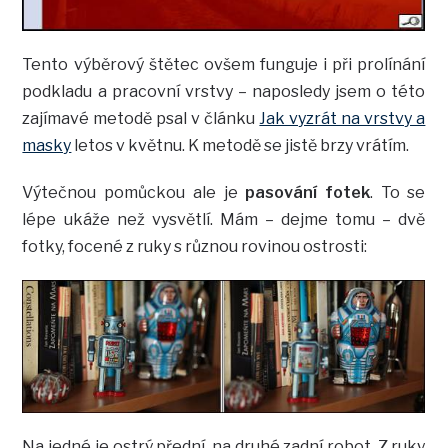
Tento výběrový štětec ovšem funguje i při prolínání
podkladu a pracovní vrstvy – naposledy jsem o této
zajímavé metodě psal v článku
Jak vyzrát na vrstvy a
masky
letos v květnu. K metodě se jistě brzy vrátím.
Výtečnou pomůckou ale je
pasování fotek
. To se
lépe ukáže než vysvětlí. Mám – dejme tomu – dvě
fotky, focené z ruky s různou rovinou ostrosti:
Na jedné je ostrý přední, na druhé zadní robot. Z ruky