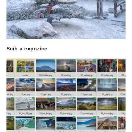
Sníh a expozice