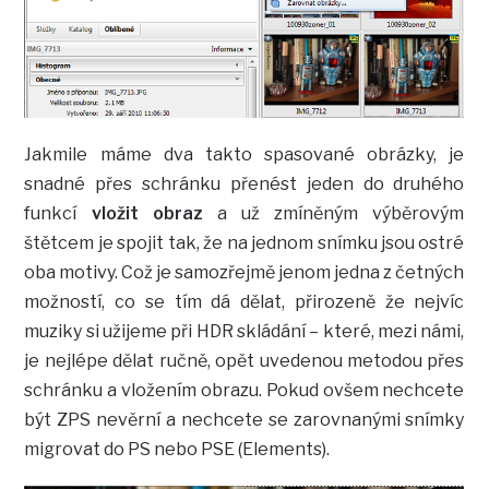
Jakmile máme dva takto spasované obrázky, je
snadné přes schránku přenést jeden do druhého
funkcí
vložit obraz
a už zmíněným výběrovým
štětcem je spojit tak, že na jednom snímku jsou ostré
oba motivy. Což je samozřejmě jenom jedna z četných
možností, co se tím dá dělat, přirozeně že nejvíc
muziky si užijeme při HDR skládání – které, mezi námi,
je nejlépe dělat ručně, opět uvedenou metodou přes
schránku a vložením obrazu. Pokud ovšem nechcete
být ZPS nevěrní a nechcete se zarovnanými snímky
migrovat do PS nebo PSE (Elements).