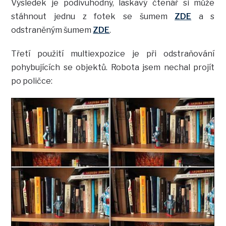
Výsledek je podivuhodný, laskavý čtenář si může
stáhnout jednu z fotek se šumem
ZDE
a s
odstraněným šumem
ZDE
.
Třetí použití multiexpozice je při odstraňování
pohybujících se objektů. Robota jsem nechal projít
po poličce: