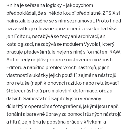
Kniha je seřazena logicky – jakobychom
předpokládali, že si někdo koupí předplatné, ZPS X si
nainstaluje a začne se s ním seznamovat. Proto hned
na začátku je důrazné upozornění, že se kniha týká
jen Editoru, nezabývá se tedy ani archivací, ani
katalogizací, nezabývá se modulem Vyvolat, který
pracuje především (ale nejen s ním) s formátem RAW.
Autor tedy nejdřív probere nastavení a možnosti
Editoru a nabídne přehled všech nástrojů, jejich
vlastností a ukázky jejich použití, zejména nástrojů
pro retuše (např. klonovací razítko nebo retušovací
štětec), nástrojů pro malování, deformace, ořez a
dalších. Samostatné kapitoly jsou věnovány
důležitým operacím s fotografiemi, jakými jsou např.
tonální a barevné úpravy za pomoci různých nástrojů
a filtrů, zejména je popsána práce s křivkami a