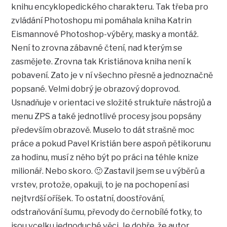
knihu encyklopedického charakteru. Tak třeba pro
zvládání Photoshopu mi pomáhala kniha Katrin
Eismannové Photoshop-výběry, masky a montáž.
Není to zrovna zábavné čtení, nad kterým se
zasmějete. Zrovna tak Kristiánova kniha není k
pobavení. Zato je v ní všechno přesně a jednoznačně
popsané. Velmi dobrý je obrazový doprovod.
Usnadňuje v orientaci ve složité struktuře nástrojů a
menu ZPS a také jednotlivé procesy jsou popsány
především obrazově. Muselo to dát strašně moc
práce a pokud Pavel Kristián bere aspoň pětikorunu
za hodinu, musí z něho být po práci na téhle knize
milionář. Nebo skoro. 🙂 Zastavil jsem se u výběrů a
vrstev, protože, opakuji, to je na pochopení asi
nejtvrdší oříšek. To ostatní, doostřování,
odstraňování šumu, převody do černobílé fotky, to
jsou vcelku jednoduché věci. Je dobře, že autor