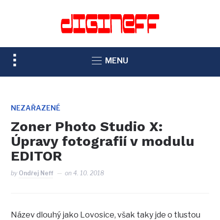
TOGGLE
MENU
SIDEBAR
&
NAVIGATION
NEZAŘAZENÉ
Zoner Photo Studio X:
Úpravy fotografií v modulu
EDITOR
by
Ondřej Neff
on
4. 10. 2018
Název dlouhý jako Lovosice, však taky jde o tlustou