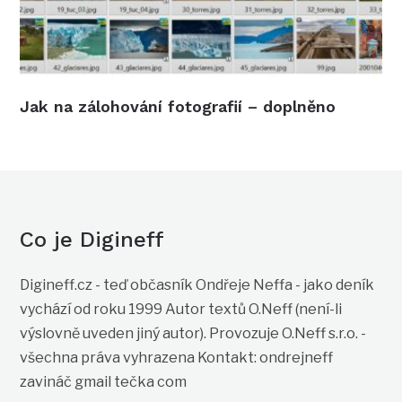
Jak na zálohování fotografií – doplněno
Co je Digineff
Digineff.cz - teď občasník Ondřeje Neffa - jako deník
vychází od roku 1999 Autor textů O.Neff (není-li
výslovně uveden jiný autor). Provozuje O.Neff s.r.o. -
všechna práva vyhrazena Kontakt: ondrejneff
zavináč gmail tečka com