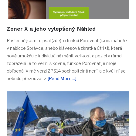
Zoner X a jeho vylepšený Náhled
Posledně jsem tu psal (zde) o funkci Porovnat (ikona nahoře
v nabídce Správce, anebo klávesová zkratka Ctrl+J), která
nově umožňuje individuálně měnit velikost a pozici v rámci
zobrazení Je to velmi šikovné, funkce Porovnat je moje
oblíbená. V mé verzi ZPS14 pochopitelně není, ale kvůli ní se
nebudu přezouvat z
[Read More…]