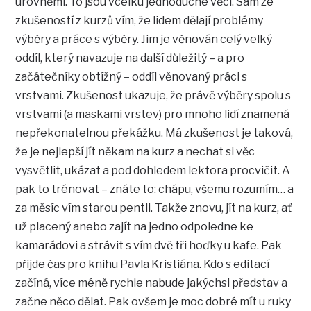
úrovněmi. To jsou vcelku jednoduché věci. Sám ze
zkušeností z kurzů vím, že lidem dělají problémy
výběry a práce s výběry. Jim je věnován celý velký
oddíl, který navazuje na další důležitý – a pro
začátečníky obtížný – oddíl věnovaný práci s
vrstvami. Zkušenost ukazuje, že právě výběry spolu s
vrstvami (a maskami vrstev) pro mnoho lidí znamená
nepřekonatelnou překážku. Má zkušenost je taková,
že je nejlepší jít někam na kurz a nechat si věc
vysvětlit, ukázat a pod dohledem lektora procvičit. A
pak to trénovat – znáte to: chápu, všemu rozumím… a
za měsíc vím starou pentli. Takže znovu, jít na kurz, ať
už placený anebo zajít na jedno odpoledne ke
kamarádovi a strávit s vím dvě tři hoďky u kafe. Pak
přijde čas pro knihu Pavla Kristiána. Kdo s editací
začíná, více méně rychle nabude jakýchsi představ a
začne něco dělat. Pak ovšem je moc dobré mít u ruky