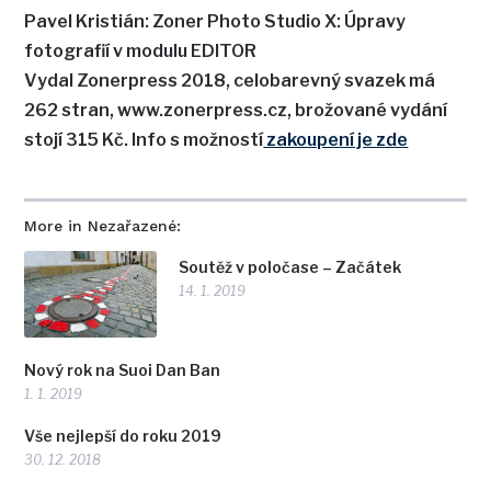
Pavel Kristián: Zoner Photo Studio X: Úpravy
fotografií v modulu EDITOR
Vydal Zonerpress 2018, celobarevný svazek má
262 stran, www.zonerpress.cz, brožované vydání
stojí 315 Kč. Info s možností
zakoupení je zde
More in Nezařazené:
Soutěž v poločase – Začátek
14. 1. 2019
Nový rok na Suoi Dan Ban
1. 1. 2019
Vše nejlepší do roku 2019
30. 12. 2018