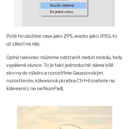
Poté ho uložíme zase jako ZPS, anebo jako JPEG, to
už záleží na nás.
Úplně nakonec můžeme odstranit neduh mobilu, tedy
vypálené slunce. To je fakt jednoduché: dáme bílé
skvrny do výběru a rozostříme Gaussovským
rozostřením, klávesová zkratka Ctrl+6 (nahoře na
klávesnici, ne na NumPad).