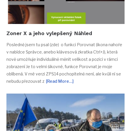
Zoner X a jeho vylepšený Náhled
Posledně jsem tu psal (zde) o funkci Porovnat (ikona nahoře
v nabídce Správce, anebo klávesová zkratka Ctrl+J), která
nově umožňuje individuálně měnit velikost a pozici v rámci
zobrazení Je to velmi šikovné, funkce Porovnat je moje
oblíbená. V mé verzi ZPS14 pochopitelně není, ale kvůli ní se
nebudu přezouvat z
[Read More…]