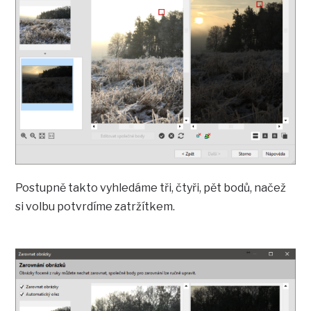
Postupně takto vyhledáme tři, čtyři, pět bodů, načež
si volbu potvrdíme zatržítkem.