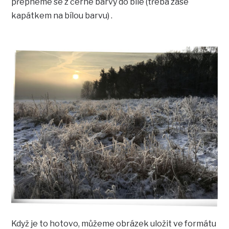
přepneme se z černé barvy do bílé (třeba zase
kapátkem na bílou barvu) .
Když je to hotovo, můžeme obrázek uložit ve formátu