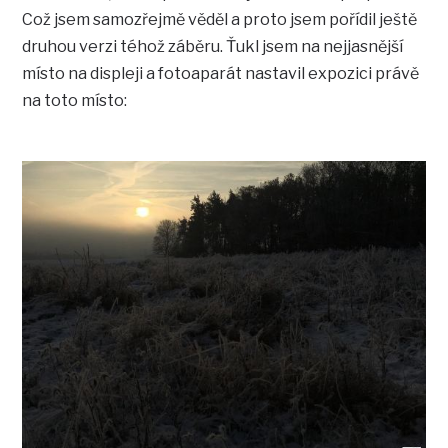
Což jsem samozřejmě věděl a proto jsem pořídil ještě
druhou verzi téhož záběru. Ťukl jsem na nejjasnější
místo na displeji a fotoaparát nastavil expozici právě
na toto místo: