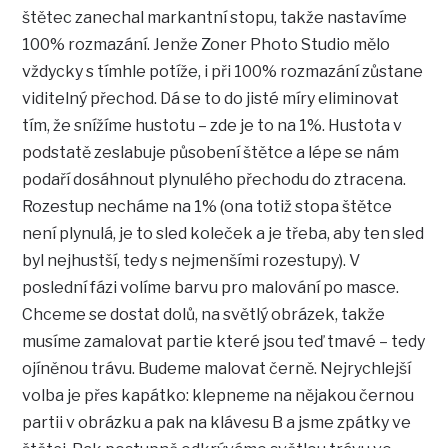
štětec zanechal markantní stopu, takže nastavíme
100% rozmazání. Jenže Zoner Photo Studio mělo
vždycky s tímhle potíže, i při 100% rozmazání zůstane
viditelný přechod. Dá se to do jisté míry eliminovat
tím, že snížíme hustotu – zde je to na 1%. Hustota v
podstatě zeslabuje působení štětce a lépe se nám
podaří dosáhnout plynulého přechodu do ztracena.
Rozestup necháme na 1% (ona totiž stopa štětce
není plynulá, je to sled koleček a je třeba, aby ten sled
byl nejhustší, tedy s nejmenšími rozestupy). V
poslední fázi volíme barvu pro malování po masce.
Chceme se dostat dolů, na světlý obrázek, takže
musíme zamalovat partie které jsou teď tmavé – tedy
ojíněnou trávu. Budeme malovat černě. Nejrychlejší
volba je přes kapátko: klepneme na nějakou černou
partii v obrázku a pak na klávesu B a jsme zpátky ve