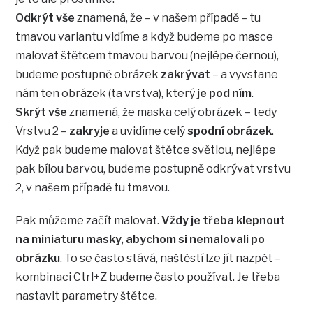
Odkrýt vše
znamená, že – v našem případě – tu
tmavou variantu vidíme a když budeme po masce
malovat štětcem tmavou barvou (nejlépe černou),
budeme postupně obrázek
zakrývat
– a vyvstane
nám ten obrázek (ta vrstva), který
je pod ním
.
Skrýt vše
znamená, že maska celý obrázek – tedy
Vrstvu 2 –
zakryje
a uvidíme celý
spodní obrázek
.
Když pak budeme malovat štětce světlou, nejlépe
pak bílou barvou, budeme postupně odkrývat vrstvu
2, v našem případě tu tmavou.
Pak můžeme začít malovat.
Vždy je třeba klepnout
na miniaturu masky, abychom si nemalovali po
obrázku
. To se často stává, naštěstí lze jít nazpět –
kombinaci Ctrl+Z budeme často používat. Je třeba
nastavit parametry štětce.