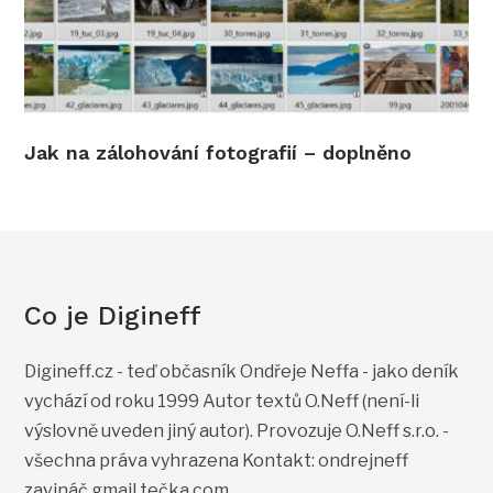
Jak na zálohování fotografií – doplněno
Co je Digineff
Digineff.cz - teď občasník Ondřeje Neffa - jako deník
vychází od roku 1999 Autor textů O.Neff (není-li
výslovně uveden jiný autor). Provozuje O.Neff s.r.o. -
všechna práva vyhrazena Kontakt: ondrejneff
zavináč gmail tečka com