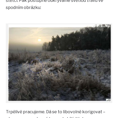
štětci. Pak postupně odkrýváme světlou trávu ve
spodním obrázku:
Trpělivě pracujeme. Dá se to libovolně korigovat –