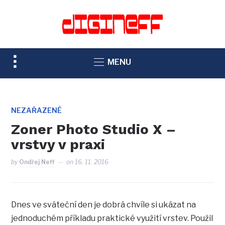
TOGGLE
MENU
SIDEBAR
&
NAVIGATION
NEZAŘAZENÉ
Zoner Photo Studio X –
vrstvy v praxi
by
Ondřej Neff
on
16. 11. 2016
Dnes ve sváteční den je dobrá chvíle si ukázat na
jednoduchém příkladu praktické využití vrstev. Použil