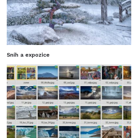
Sníh a expozice