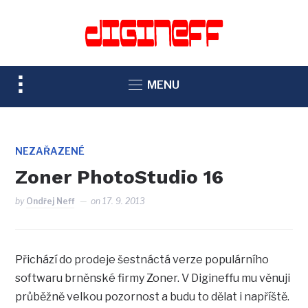
TOGGLE
MENU
SIDEBAR
&
NAVIGATION
NEZAŘAZENÉ
Zoner PhotoStudio 16
by
Ondřej Neff
on
17. 9. 2013
Přichází do prodeje šestnáctá verze populárního
softwaru brněnské firmy Zoner. V Digineffu mu věnuji
průběžně velkou pozornost a budu to dělat i napříště.