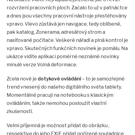
rozvržení pracovních ploch. Začalo to už v patnáctce
a dnes jsou všechny pracovní nástroje přestěhovány
vpravo. Vlevo zůstává jen navigace, tedy oblíbené,
pak katalog, Zonerama, adresářový strom a
nasíťované počítače. Veškeré nářadí a plná kontrol je
vpravo. Skutečných funkčních novinek je pomálu. Na
ukázce vidíte aplikaci poměrně neznámé novinky
minulé verze Volná deformace.
Zcela nové je
dotykové ovládání
– to je samozřejmě
trend vnesený do našeho digitálního světa tablety.
Momentálně pracuji na notebooku s klasickým
ovládáním, takže nemohou posloužit vlastní
zkušeností.
Velmi příjemná je možnost přidat do obrázku ,
respektive do jeho EXIF přidat pořízené souřadnice