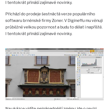
I tentokrát přináší zajímavé novinky.
Přichází do prodeje šestnáctá verze populárního
softwaru brněnské firmy Zoner. V Digineffu mu věnuji
průběžně velkou pozornost a budu to dělat i napříště.
I tentokrát přináší zajímavé novinky.
Na ukázce vidíte nejnápadnější změnu: jde o revizi