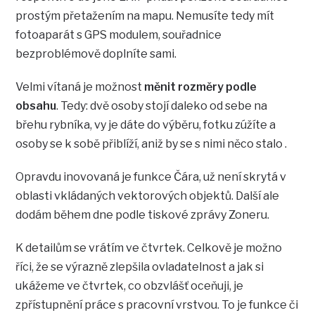
prostým přetažením na mapu. Nemusíte tedy mít
fotoaparát s GPS modulem, souřadnice
bezproblémově doplníte sami.
Velmi vítaná je možnost
měnit rozměry podle
obsahu
. Tedy: dvě osoby stojí daleko od sebe na
břehu rybníka, vy je dáte do výběru, fotku zúžíte a
osoby se k sobě přiblíží, aniž by se s nimi něco stalo .
Opravdu inovovaná je funkce Čára, už není skrytá v
oblasti vkládaných vektorových objektů. Další ale
dodám během dne podle tiskové zprávy Zoneru.
K detailům se vrátím ve čtvrtek. Celkově je možno
říci, že se výrazně zlepšila ovladatelnost a jak si
ukážeme ve čtvrtek, co obzvlášť oceňuji, je
zpřístupnění práce s pracovní vrstvou. To je funkce či