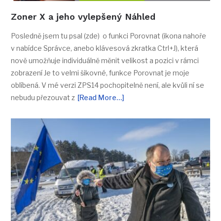
Zoner X a jeho vylepšený Náhled
Posledně jsem tu psal (zde) o funkci Porovnat (ikona nahoře
v nabídce Správce, anebo klávesová zkratka Ctrl+J), která
nově umožňuje individuálně měnit velikost a pozici v rámci
zobrazení Je to velmi šikovné, funkce Porovnat je moje
oblíbená. V mé verzi ZPS14 pochopitelně není, ale kvůli ní se
nebudu přezouvat z
[Read More…]