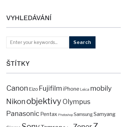
VYHLEDÁVÁNÍ
ŠTÍTKY
Canon
mobily
Fujifilm
iPhone
Eizo
Leica
objektivy
Nikon
Olympus
Panasonic
Pentax
Samyang
Samsung
Photoshop
Z
Sony
Zoner