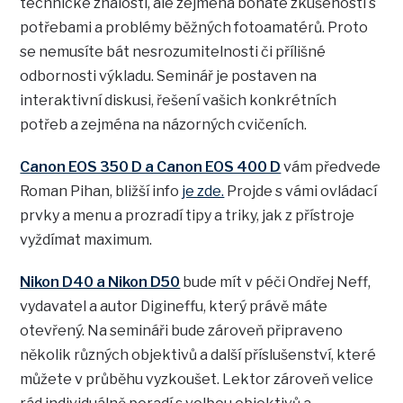
technické znalosti, ale zejména bohaté zkušenosti s
potřebami a problémy běžných fotoamatérů. Proto
se nemusíte bát nesrozumitelnosti či přílišné
odbornosti výkladu. Seminář je postaven na
interaktivní diskusi, řešení vašich konkrétních
potřeb a zejména na názorných cvičeních.
Canon EOS 350 D a Canon EOS 400 D
vám předvede
Roman Pihan, bližší info
je zde.
Projde s vámi ovládací
prvky a menu a prozradí tipy a triky, jak z přístroje
vyždímat maximum.
Nikon D40 a Nikon D50
bude mít v péči Ondřej Neff,
vydavatel a autor Digineffu, který právě máte
otevřený. Na semináři bude zároveň připraveno
několik různých objektivů a další příslušenství, které
můžete v průběhu vyzkoušet. Lektor zároveň velice