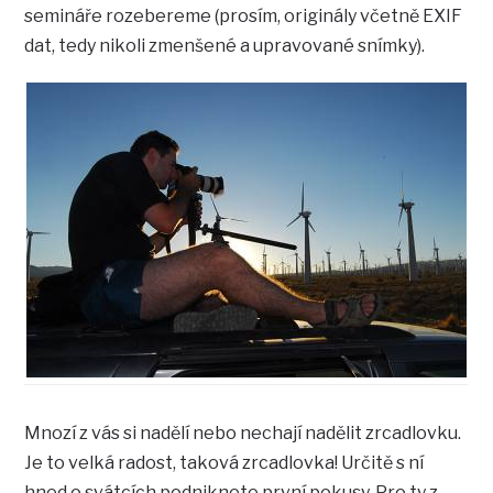
semináře rozebereme (prosím, originály včetně EXIF
dat, tedy nikoli zmenšené a upravované snímky).
Mnozí z vás si nadělí nebo nechají nadělit zrcadlovku.
Je to velká radost, taková zrcadlovka! Určitě s ní
hned o svátcích podniknete první pokusy. Pro ty z