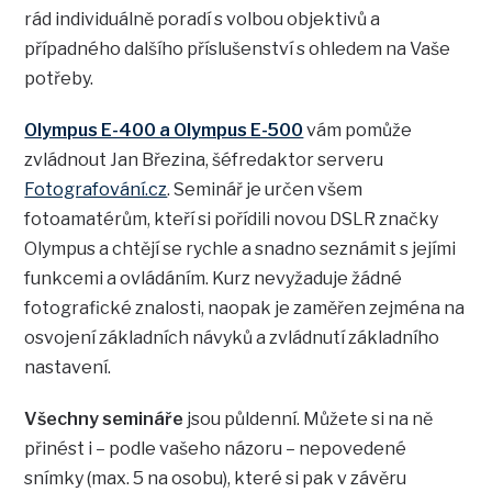
rád individuálně poradí s volbou objektivů a
případného dalšího příslušenství s ohledem na Vaše
potřeby.
Olympus E-400 a Olympus E-500
vám pomůže
zvládnout Jan Březina, šéfredaktor serveru
Fotografování.cz
. Seminář je určen všem
fotoamatérům, kteří si pořídili novou DSLR značky
Olympus a chtějí se rychle a snadno seznámit s jejími
funkcemi a ovládáním. Kurz nevyžaduje žádné
fotografické znalosti, naopak je zaměřen zejména na
osvojení základních návyků a zvládnutí základního
nastavení.
Všechny semináře
jsou půldenní. Můžete si na ně
přinést i – podle vašeho názoru – nepovedené
snímky (max. 5 na osobu), které si pak v závěru