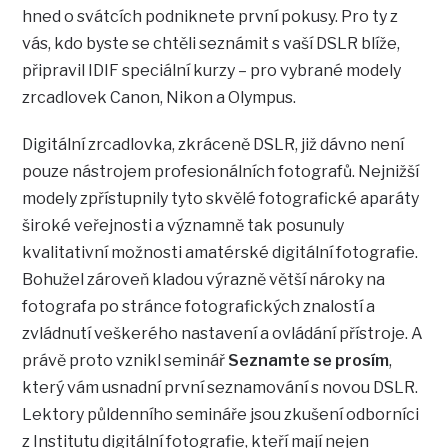
hned o svátcích podniknete první pokusy. Pro ty z
vás, kdo byste se chtěli seznámit s vaší DSLR blíže,
připravil IDIF speciální kurzy – pro vybrané modely
zrcadlovek Canon, Nikon a Olympus.
Digitální zrcadlovka, zkráceně DSLR, již dávno není
pouze nástrojem profesionálních fotografů. Nejnižší
modely zpřístupnily tyto skvělé fotografické aparáty
široké veřejnosti a významně tak posunuly
kvalitativní možnosti amatérské digitální fotografie.
Bohužel zároveň kladou výrazně větší nároky na
fotografa po stránce fotografických znalostí a
zvládnutí veškerého nastavení a ovládání přístroje. A
právě proto vznikl seminář
Seznamte se prosím
,
který vám usnadní první seznamování s novou DSLR.
Lektory půldenního semináře jsou zkušení odborníci
z Institutu digitální fotografie, kteří mají nejen