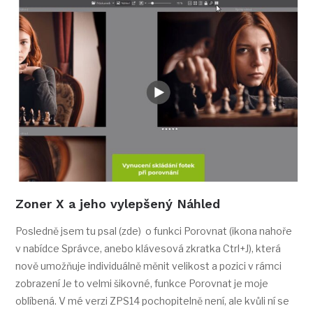
Zoner X a jeho vylepšený Náhled
Posledně jsem tu psal (zde) o funkci Porovnat (ikona nahoře
v nabídce Správce, anebo klávesová zkratka Ctrl+J), která
nově umožňuje individuálně měnit velikost a pozici v rámci
zobrazení Je to velmi šikovné, funkce Porovnat je moje
oblíbená. V mé verzi ZPS14 pochopitelně není, ale kvůli ní se