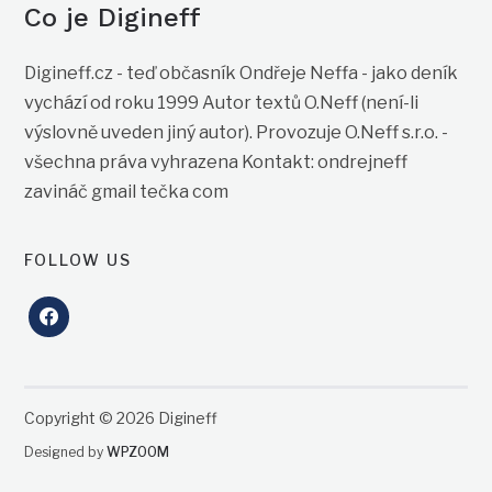
Co je Digineff
Digineff.cz - teď občasník Ondřeje Neffa - jako deník
vychází od roku 1999 Autor textů O.Neff (není-li
výslovně uveden jiný autor). Provozuje O.Neff s.r.o. -
všechna práva vyhrazena Kontakt: ondrejneff
zavináč gmail tečka com
FOLLOW US
facebook
Copyright © 2026 Digineff
Designed by
WPZOOM