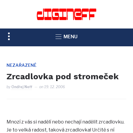
TOGGLE
MENU
SIDEBAR
&
NAVIGATION
NEZAŘAZENÉ
Zrcadlovka pod stromeček
by
Ondřej Neff
on
19. 12. 2006
Mnozí z vás si nadělí nebo nechají nadělit zrcadlovku.
Je to velká radost, taková zrcadlovka! Určitě s ní