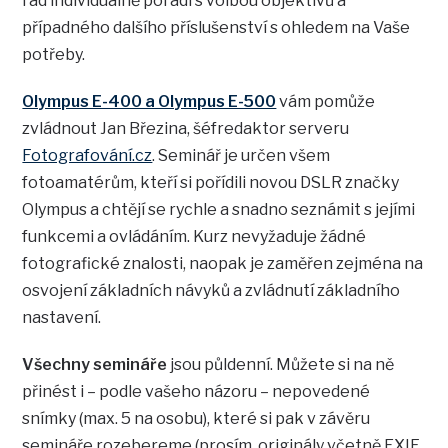
rád individuálně poradí s volbou objektivů a
případného dalšího příslušenství s ohledem na Vaše
potřeby.
Olympus E-400 a Olympus E-500
vám pomůže
zvládnout Jan Březina, šéfredaktor serveru
Fotografování.cz
. Seminář je určen všem
fotoamatérům, kteří si pořídili novou DSLR značky
Olympus a chtějí se rychle a snadno seznámit s jejími
funkcemi a ovládáním. Kurz nevyžaduje žádné
fotografické znalosti, naopak je zaměřen zejména na
osvojení základních návyků a zvládnutí základního
nastavení.
Všechny semináře
jsou půldenní. Můžete si na ně
přinést i – podle vašeho názoru – nepovedené
snímky (max. 5 na osobu), které si pak v závěru
semináře rozebereme (prosím, originály včetně EXIF