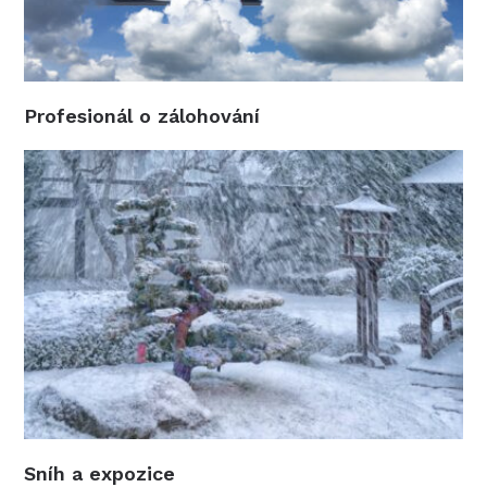
Profesionál o zálohování
Sníh a expozice