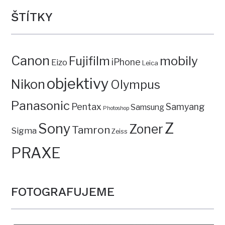
ŠTÍTKY
Canon
mobily
Fujifilm
iPhone
Eizo
Leica
objektivy
Nikon
Olympus
Panasonic
Pentax
Samyang
Samsung
Photoshop
Z
Sony
Zoner
Tamron
Sigma
Zeiss
PRAXE
FOTOGRAFUJEME