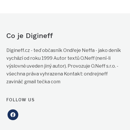
Co je Digineff
Digineff.cz - teď občasník Ondřeje Neffa - jako deník
vychází od roku 1999 Autor textů O.Neff (není-li
výslovně uveden jiný autor). Provozuje O.Neff s.r.o. -
všechna práva vyhrazena Kontakt: ondrejneff
zavináč gmail tečka com
FOLLOW US
facebook