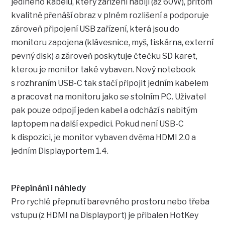
jediného kabelu, který zařízení nabíjí (až 60W), přitom
kvalitně přenáší obraz v plném rozlišení a podporuje
zároveň připojení USB zařízení, která jsou do
monitoru zapojena (klávesnice, myš, tiskárna, externí
pevný disk) a zároveň poskytuje čtečku SD karet,
kterou je monitor také vybaven. Nový notebook
s rozhraním USB-C tak stačí připojit jedním kabelem
a pracovat na monitoru jako se stolním PC. Uživatel
pak pouze odpojí jeden kabel a odchází s nabitým
laptopem na další expedici. Pokud není USB-C
k dispozici, je monitor vybaven dvěma HDMI 2.0 a
jedním Displayportem 1.4.
Přepínání i náhledy
Pro rychlé přepnutí barevného prostoru nebo třeba
vstupu (z HDMI na Displayport) je přibalen HotKey