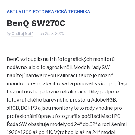
,
AKTUALITY
FOTOGRAFICKÁ TECHNIKA
BenQ SW270C
by
Ondřej Neff
on
25. 2. 2020
BenQ vstoupilo na trh fotografických monitorů
nedávno, ale o to agresivněji. Modely řady SW
nabízejí hardwarovou kalibraci, takže je možné
monitor přesně zkalibrovat a používat s více počítači
bez nutnosti opětovné rekalibrace. Díky podpoře
fotografického barevného prostoru AdobeRGB,
sRGB, DCI-P3 a jsou monitory této řady vhodné pro
profesionální úpravu fotografií s počítači Mac i PC.
Řada SW obsahuje modely od 24“ do 32“ a rozlišeními
1920×1200 až po 4K. Výrobce je až na 24“ model