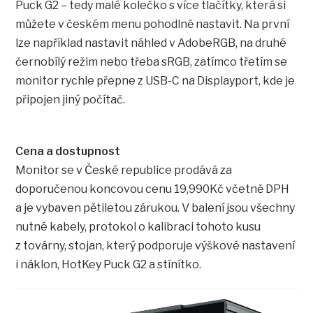
Puck G2 – tedy malé kolečko s více tlačítky, která si
můžete v českém menu pohodlně nastavit. Na první
lze například nastavit náhled v AdobeRGB, na druhé
černobílý režim nebo třeba sRGB, zatímco třetím se
monitor rychle přepne z USB-C na Displayport, kde je
připojen jiný počítač.
Cena a dostupnost
Monitor se v České republice prodává za
doporučenou koncovou cenu 19,990Kč včetně DPH
a je vybaven pětiletou zárukou. V balení jsou všechny
nutné kabely, protokol o kalibraci tohoto kusu
z továrny, stojan, který podporuje výškové nastavení
i náklon, HotKey Puck G2 a stínítko.