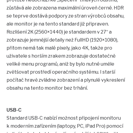
zůstává ale zobrazena maximální úroveň černé. HDR
se teprve dostává podpory ze stran výrobců obsahu,
ale monitor je na tento standard již připraven.
Rozlišení 2K (2560×1440) je standardem v 27“ a
zobrazuje jemnější detaily než FullHD (1920×1080),
přitom nemá tak malé pixely, jako 4K, takže pro
uživatele s horším zrakem zobrazuje dostatečně
veliké menu programů, aniž by bylo nutné uměle
zvětšovat prostředí operačního systému. I starší
počítač hravě zvládne zobrazení a plynulé vykreslení
obsahu na tento monitor bez trhání.
USB-C
Standard USB-C nabízí možnost připojení monitoru
k moderním zařízením (laptopy, PC, iPad Pro) pomocí