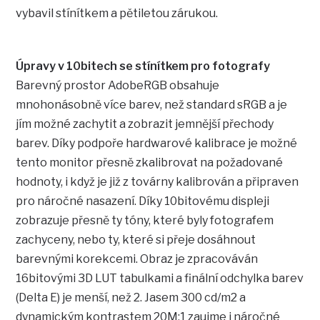
vybavil stínítkem a pětiletou zárukou.
Úpravy v 10bitech se stínítkem pro fotografy
Barevný prostor AdobeRGB obsahuje
mnohonásobně více barev, než standard sRGB a je
jím možné zachytit a zobrazit jemnější přechody
barev. Díky podpoře hardwarové kalibrace je možné
tento monitor přesně zkalibrovat na požadované
hodnoty, i když je již z továrny kalibrován a připraven
pro náročné nasazení. Díky 10bitovému displeji
zobrazuje přesně ty tóny, které byly fotografem
zachyceny, nebo ty, které si přeje dosáhnout
barevnými korekcemi. Obraz je zpracováván
16bitovými 3D LUT tabulkami a finální odchylka barev
(Delta E) je menší, než 2. Jasem 300 cd/m2 a
dynamickým kontrastem 20M:1 zaujme i náročné