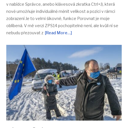
v nabídce Správce, anebo klávesová zkratka Ctrl+J), která
nově umožňuje individuálně měnit velikost a pozici v rámci
zobrazení Je to velmi šikovné, funkce Porovnat je moje
oblíbená. V mé verzi ZPS14 pochopitelně není, ale kvůli ní se
nebudu přezouvat z
[Read More…]