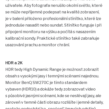
uživatele. Aby fotografa nerušilo okolní světlo, které
se může nepříjemně podepsat na kvalitě zobrazení,
je v balení přiloženo profesionální stínítko, které lze
jednoduše nasadit nebo sundat. Stínítko funguje i při
připojení monitoru na výšku a počítá s nasazením
kalibrační sondy. Praktické stínítko také zabraňuje
usazování prachu a monitor chrání.
HDR a 2K
HDR tedy High Dynamic Range je možnost zobrazit
obsah s vysokými jasy i temnými scénami najednou.
Monitor BenQ SW270C je tímto standardem
vybaven (HDR10) a dokáže tedy zobrazovat video
s působivě jasnými scénami, kde se neslévají jasy, ale
zároveň v temné části obrazu rozlišíte i jemné detaily,
protože nedochází ke „spečení“ tmavých odstínů,