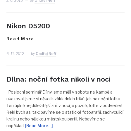
2. 6. 2015
by
Ondřej Neff
Nikon D5200
Read More
6. 11. 2012
by
Ondřej Neff
Dílna: noční fotka nikoli v noci
Poslední seminář Dílny jsme měli v sobotu na Kampě a
ukazovali jsme si několik základních triků, jak na noční fotku.
Ten úplně nejdůležitější zní: v noci je pozdě, foťte v podvečer!
Řekl bych asi tak: bavíme se o statické fotografii, zachycující
krajinu nebo nějakou městskou partii. Nebavíme se
například
[Read More…]