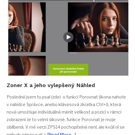
Zoner X a jeho vylepšený Náhled
Posledně jsem tu psal (zde) o funkci Porovnat (ikona nahoře
v nabídce Správce, anebo klávesová zkratka Ctrl+J), která
nově umožňuje individuálně měnit velikost a pozici v rámci
zobrazení Je to velmi šikovné, funkce Porovnat je moje
oblíbená. V mé verzi ZPS14 pochopitelně není, ale kvůli ní se
nebudu přezouvat z
[Read More…]