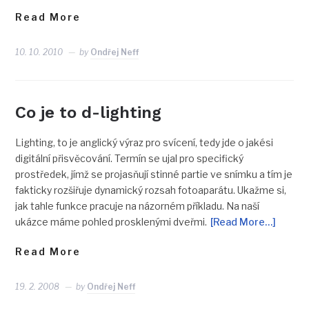
Read More
10. 10. 2010
by
Ondřej Neff
Co je to d-lighting
Lighting, to je anglický výraz pro svícení, tedy jde o jakési
digitální přisvěcování. Termín se ujal pro specifický
prostředek, jímž se projasňují stinné partie ve snímku a tím je
fakticky rozšiřuje dynamický rozsah fotoaparátu. Ukažme si,
jak tahle funkce pracuje na názorném příkladu. Na naší
ukázce máme pohled prosklenými dveřmi.
[Read More…]
Read More
19. 2. 2008
by
Ondřej Neff