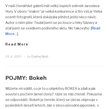
V naší čtenářské galerii měl velký úspěch snímek Jaroslava
Hory. V oboru “makro” je velká konkurence a tím výš je třeba
ocenit fotografii, která dokázala přinést ještě něco navíc.
Autor o něm píše: Toulal jsem se po louce u řeky Sázavy a
stal jsem se svědkem podivného aktu. Nic takovýho
[Read
More…]
Read More
24. 8. 2005
by
Ondřej Neff
POJMY: Bokeh
Můžete mi sdělit, co je to u objektivu BOKEH a zdali a jak
souvisí s počtem lamel clony?, táže se náš čtenář. Pokusme
se odpovědět. Bokeh je termín, který se občas objevuje v
posledních deseti letech. Jde o slovo původně japonské,. v