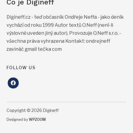
Co je Digineff
Digineff.cz - teď občasník Ondřeje Neffa - jako deník
vychází od roku 1999 Autor textů O.Neff (není-li
výslovně uveden jiný autor). Provozuje O.Neff s.r.o. -
všechna práva vyhrazena Kontakt: ondrejneff
zavináč gmail tečka com
FOLLOW US
facebook
Copyright © 2026 Digineff
Designed by
WPZOOM