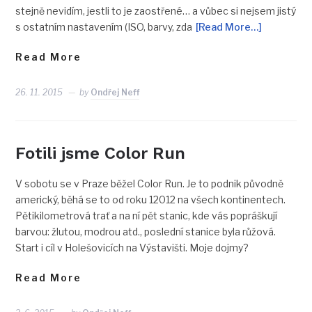
stejně nevidím, jestli to je zaostřené… a vůbec si nejsem jistý
s ostatním nastavením (ISO, barvy, zda
[Read More…]
Read More
26. 11. 2015
by
Ondřej Neff
Fotili jsme Color Run
V sobotu se v Praze běžel Color Run. Je to podnik původně
americký, běhá se to od roku 12012 na všech kontinentech.
Pětikilometrová trať a na ní pět stanic, kde vás popráškují
barvou: žlutou, modrou atd., poslední stanice byla růžová.
Start i cíl v Holešovicích na Výstavišti. Moje dojmy?
Read More