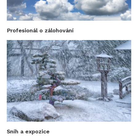
Profesionál o zálohování
Sníh a expozice