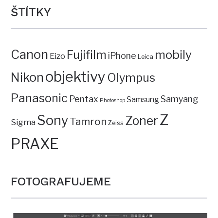
ŠTÍTKY
Canon
mobily
Fujifilm
iPhone
Eizo
Leica
objektivy
Nikon
Olympus
Panasonic
Pentax
Samyang
Samsung
Photoshop
Z
Sony
Zoner
Tamron
Sigma
Zeiss
PRAXE
FOTOGRAFUJEME