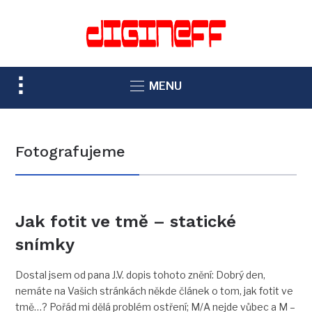
TOGGLE
MENU
SIDEBAR
&
NAVIGATION
Fotografujeme
Jak fotit ve tmě – statické
snímky
Dostal jsem od pana J.V. dopis tohoto znění: Dobrý den,
nemáte na Vašich stránkách někde článek o tom, jak fotit ve
tmě…? Pořád mi dělá problém ostření; M/A nejde vůbec a M –