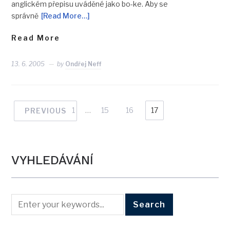
anglickém přepisu uváděné jako bo-ke. Aby se
správně
[Read More…]
Read More
13. 6. 2005
by
Ondřej Neff
1
…
15
16
17
PREVIOUS
VYHLEDÁVÁNÍ