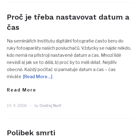
Proč je třeba nastavovat datum a
čas
Na seminářích Institutu digitální fotografie často beru do
ruky fotoaparáty našich posluchačů. Vždycky se najde někdo,
kdo nemá na přístroji nastavené datum a čas. Mnozí lidé
nevědí a) jak se to dělá, b) proč by to měli dělat. Nejdřív
obecně. Každý počítač si pamatuje datum a čas – čas
míváte
[Read More…]
Read More
10. 4. 2006
by
Ondřej Neff
Polibek smrti