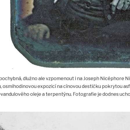
epochybná, dlužno ale vzpomenout i na Joseph Nicéphore N
 osmihodinovou expozicí na cínovou destičku pokrytou asfal
vandulového oleje a terpentýnu. Fotografie je dodnes uc