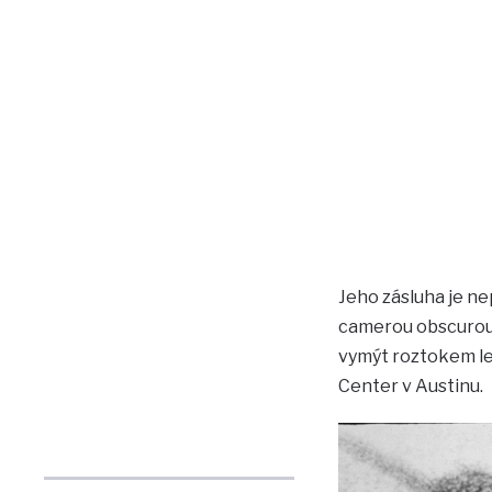
Jeho zásluha je n
camerou obscurou,
vymýt roztokem le
Center v Austinu.