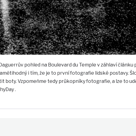
Daguerrův pohled na Boulevard du Temple v záhlaví článku p
pamětihodný i tím, že je to první fotografie lidské postavy. 
štit boty. Vzpomeňme tedy průkopníky fotografie, a lze to ud
yDay .