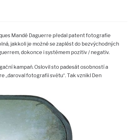
Jacques Mandé Daguerre předal patent fotografie
olná, jakkoli je možné se zaplést do bezvýchodných
guerrem, dokonce i systémem pozitiv / negativ.
gační kampaň. Oslovil sto padesát osobností a
e „daroval fotografii světu“. Tak vznikl Den