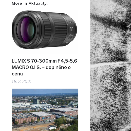
More in Aktuality:
LUMIX S 70-300mm F4,5-5,6
MACRO O.I.S. – doplněno o
cenu
18. 2. 2021