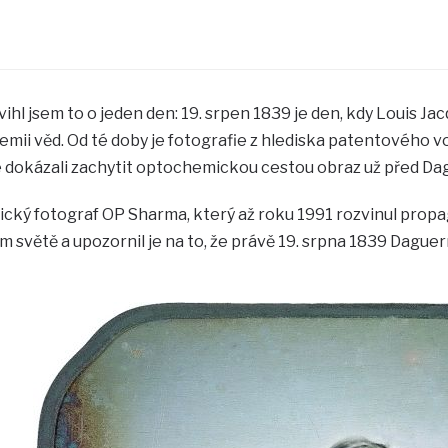
vihl jsem to o jeden den: 19. srpen 1839 je den, kdy Louis 
ii věd. Od té doby je fotografie z hlediska patentového v
é dokázali zachytit optochemickou cestou obraz už před Da
ický fotograf OP Sharma, který až roku 1991 rozvinul propa
m světě a upozornil je na to, že právě 19. srpna 1839 Daguerr