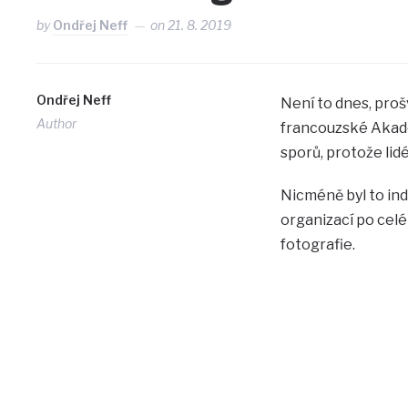
by
Ondřej Neff
on
21. 8. 2019
Ondřej Neff
Není to dnes, proš
Author
francouzské Akadem
sporů, protože lid
Nicméně byl to ind
organizací po celé
fotografie.