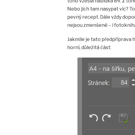
toho vzešla nabídka 84. Z toh
Nebo jich tam nasypat víc? To 
pevný recept. Dále vždy doporu
nejsou zmenšené – i fotokniha 
Jakmile je tato předpříprava 
horní, důležitá část: