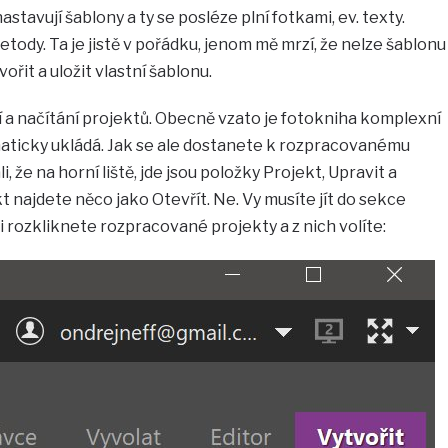
stavují šablony a ty se posléze plní fotkami, ev. texty.
tody. Ta je jistě v pořádku, jenom mě mrzí, že nelze šablonu
ořit a uložit vlastní šablonu.
í a načítání projektů. Obecně vzato je fotokniha komplexní
maticky ukládá. Jak se ale dostanete k rozpracovanému
 že na horní liště, jde jsou položky Projekt, Upravit a
 najdete něco jako Otevřít. Ne. Vy musíte jít do sekce
i rozkliknete rozpracované projekty a z nich volíte: