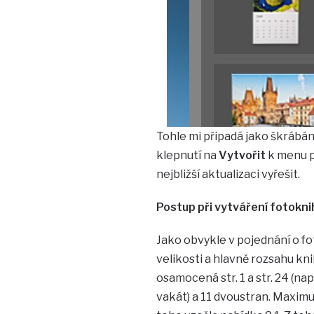
Tohle mi připadá jako škrábán
klepnutí na
Vytvořit
k menu pu
nejbližší aktualizaci vyřešit.
Postup při vytváření fotokni
Jako obvykle v pojednání o f
velikosti a hlavně rozsahu kni
osamocená str. 1 a str. 24 (na
vakát) a 11 dvoustran. Maximum 