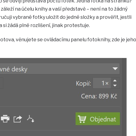
o se odvíjí představa počtu fotek. Jedna fotka na stránku?
záleží na účelu knihy a vaší představě – není na to žádný
čuji vybrané fotky uložit do jedné složky a prověřit, jestli
si žádá plné rozlišení, jinak protestuje.
hotova, věnujete se ovládacímu panelu fotoknihy, zde je jeh