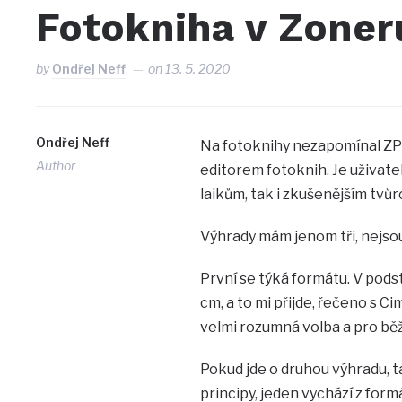
Fotokniha v Zoner
by
Ondřej Neff
on
13. 5. 2020
Ondřej Neff
Na fotoknihy nezapomínal ZPS 
Author
editorem fotoknih. Je uživate
laikům, tak i zkušenějším tvů
Výhrady mám jenom tři, nejsou
První se týká formátu. V pods
cm, a to mi přijde, řečeno s 
velmi rozumná volba a pro běž
Pokud jde o druhou výhradu, t
principy, jeden vychází z form