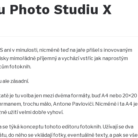
u Photo Studiu X
ani v minulosti, nicméně teď na jaře přišel s inovovaným
lsky mimořádně příjemný a vychází vstříc jak naprostým
rcům fotoknih.
 ale zásadní.
tatě je tu volba jen mezi dvěma formáty, buď A4 nebo 20×20
Cimrmanem, trochu málo, Antone Pavloviči. Nicméně i ta A4 je
né užití velmi dobře vyhoví.
a se týká konceptu tohoto editoru fotoknih. Užívají se dva
átu, do něho se vkládají fotky, eventuálně texty, a pak se vše