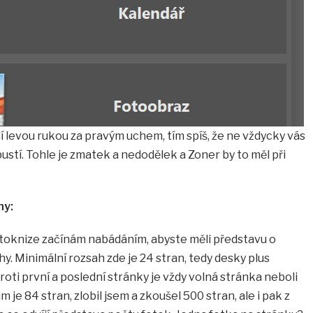
í levou rukou za pravým uchem, tím spíš, že ne vždycky vás
stí. Tohle je zmatek a nedodělek a Zoner by to měl při
hy:
otoknize začínám nabádáním, abyste měli představu o
hy. Minimální rozsah zde je 24 stran, tedy desky plus
proti první a poslední stránky je vždy volná stránka neboli
je 84 stran, zlobil jsem a zkoušel 500 stran, ale i pak z