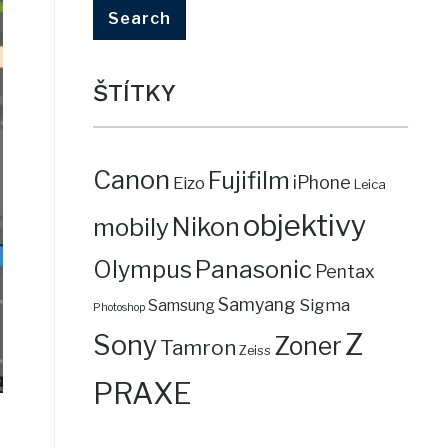
ŠTÍTKY
Canon
Fujifilm
iPhone
Eizo
Leica
objektivy
mobily
Nikon
Panasonic
Olympus
Pentax
Samyang
Sigma
Samsung
Photoshop
Z
Sony
Zoner
Tamron
Zeiss
PRAXE