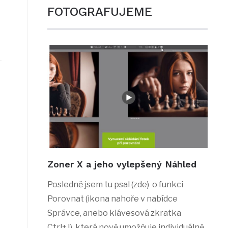
FOTOGRAFUJEME
Zoner X a jeho vylepšený Náhled
Posledně jsem tu psal (zde) o funkci
Porovnat (ikona nahoře v nabídce
Správce, anebo klávesová zkratka
Ctrl+J), která nově umožňuje individuálně