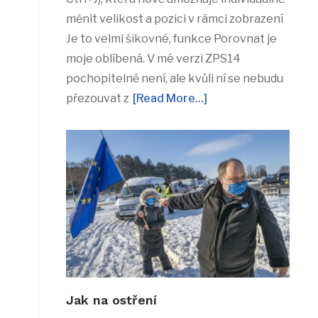
měnit velikost a pozici v rámci zobrazení
Je to velmi šikovné, funkce Porovnat je
moje oblíbená. V mé verzi ZPS14
pochopitelně není, ale kvůli ní se nebudu
přezouvat z
[Read More…]
Jak na ostření