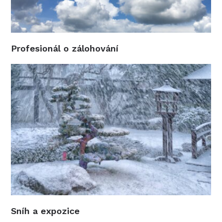
Profesionál o zálohování
Sníh a expozice