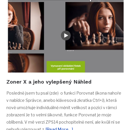
Zoner X a jeho vylepšený Náhled
Posledně jsem tu psal (zde) o funkci Porovnat (ikona nahoře
v nabídce Správce, anebo klávesová zkratka Ctrl+J), která
nově umožňuje individuálně měnit velikost a pozici v rámci
zobrazení Je to velmi šikovné, funkce Porovnat je moje
oblíbená. V mé verzi ZPS14 pochopitelně není, ale kvůli ní se
nebudu přezouvat z
[Read More…]