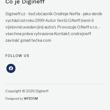
Co je Digineff
Digineff.cz - teď občasník Ondřeje Neffa - jako deník
vychází od roku 1999 Autor textů O.Neff (není-li
výslovně uveden jiný autor). Provozuje O.Neff s.r.o. -
všechna práva vyhrazena Kontakt: ondrejneff
zavináč gmail tečka com
FOLLOW US
facebook
Copyright © 2026 Digineff
Designed by
WPZOOM