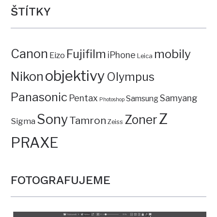
ŠTÍTKY
Canon
mobily
Fujifilm
iPhone
Eizo
Leica
objektivy
Nikon
Olympus
Panasonic
Pentax
Samyang
Samsung
Photoshop
Z
Sony
Zoner
Tamron
Sigma
Zeiss
PRAXE
FOTOGRAFUJEME