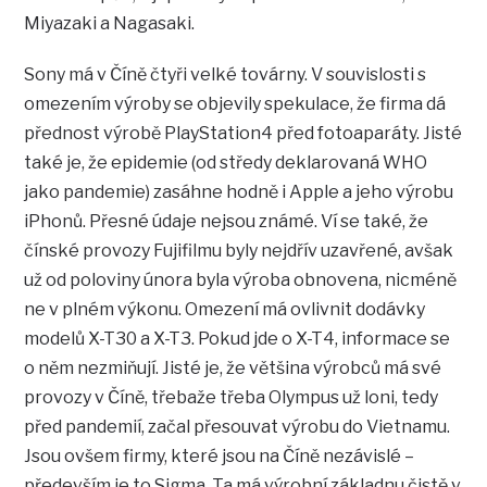
Miyazaki a Nagasaki.
Sony má v Číně čtyři velké továrny. V souvislosti s
omezením výroby se objevily spekulace, že firma dá
přednost výrobě PlayStation4 před fotoaparáty. Jisté
také je, že epidemie (od středy deklarovaná WHO
jako pandemie) zasáhne hodně i Apple a jeho výrobu
iPhonů. Přesné údaje nejsou známé. Ví se také, že
čínské provozy Fujifilmu byly nejdřív uzavřené, avšak
už od poloviny února byla výroba obnovena, nicméně
ne v plném výkonu. Omezení má ovlivnit dodávky
modelů X-T30 a X-T3. Pokud jde o X-T4, informace se
o něm nezmiňují. Jisté je, že většina výrobců má své
provozy v Číně, třebaže třeba Olympus už loni, tedy
před pandemií, začal přesouvat výrobu do Vietnamu.
Jsou ovšem firmy, které jsou na Číně nezávislé –
především je to Sigma. Ta má výrobní základnu čistě v