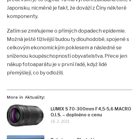
Japonsku, nicméně je fakt, že dováží z Číny některé
komponenty.
Zatím se zmiňujeme o přímých dopadech epidemie.
Možná ještě tíživější budou ty dlouhodobé, spojené s
celkovým ekonomickým poklesem a následně se
sníženou koupěschopností obyvatelstva. Přece jen
nákup fotoaparátu je v první řadě, když lidé
přemýšlejí, co by odložili.
More in Aktuality:
LUMIX S 70-300mm F4,5-5,6 MACRO
O.I.S. – doplněno o cenu
18. 2. 2021