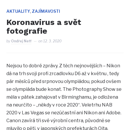
,
AKTUALITY
ZAJÍMAVOSTI
Koronavirus a svět
fotografie
by
Ondřej Neff
on
12. 3. 2020
Nejsou to dobré zprávy. Z těch nejnovějších – Nikon
dá na trh svoji profi zrcadlovku D6 až v květnu , tedy
pár měsíců před srpnovou olympiádou, pokud ovšem
se olympiáda bude konat. The Photography Show se
měla v pátek zahajovat v Birminghamu, je odložena
na neurčito – „někdy v roce 2020“. Veletrhu NAB
2020 v Las Vegas se nezúčastní ani Nikon ani Adobe.
Canon zavírá tři své výrobní centra, původně se
mluvilo o pěti, v japonských prefekturách Oita,