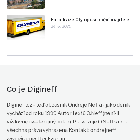
Fotodivize Olympusu mění majitele
24. 6. 2020
Co je Digineff
Digineff.cz - teď občasník Ondřeje Neffa - jako deník
vychází od roku 1999 Autor textů O.Neff (není-li
výslovně uveden jiný autor). Provozuje O.Neff s.r.o. -
všechna práva vyhrazena Kontakt: ondrejneff
zavináč gmail tečka com