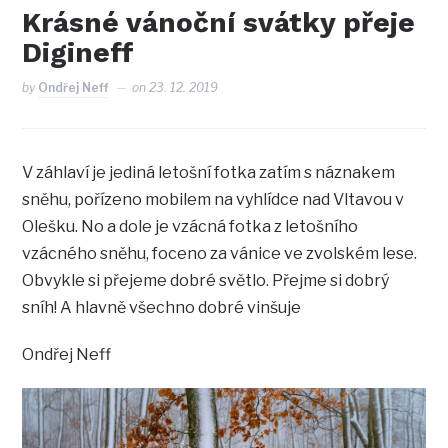
Krásné vánoční svátky přeje
Digineff
by
Ondřej Neff
on
23. 12. 2019
V záhlaví je jediná letošní fotka zatím s náznakem
sněhu, pořízeno mobilem na vyhlídce nad Vltavou v
Olešku. No a dole je vzácná fotka z letošního
vzácného sněhu, foceno za vánice ve zvolském lese.
Obvykle si přejeme dobré světlo. Přejme si dobrý
sníh! A hlavně všechno dobré vinšuje
Ondřej Neff