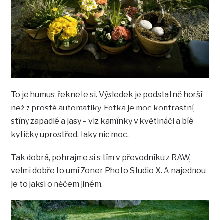
To je humus, řeknete si. Výsledek je podstatně horší
než z prosté automatiky. Fotka je moc kontrastní,
stíny zapadlé a jasy – viz kamínky v květináči a bíé
kytičky uprostřed, taky nic moc.
Tak dobrá, pohrajme si s tím v převodníku z RAW,
velmi dobře to umí Zoner Photo Studio X. A najednou
je to jaksi o něčem jiném.