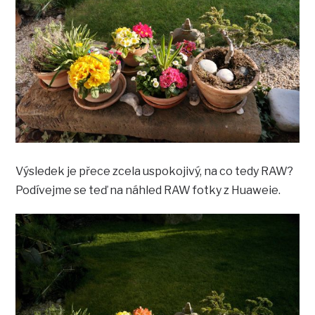
Výsledek je přece zcela uspokojivý, na co tedy RAW?
Podívejme se teď na náhled RAW fotky z Huaweie.