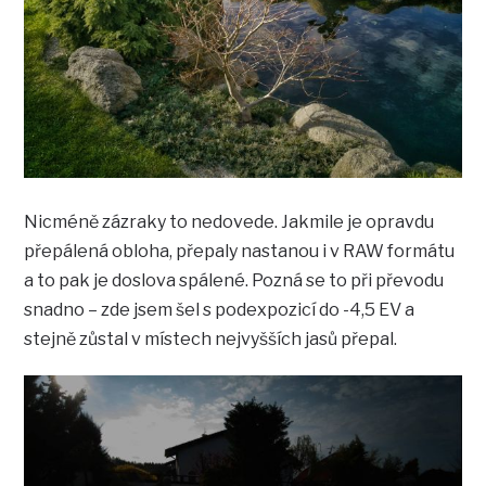
Nicméně zázraky to nedovede. Jakmile je opravdu
přepálená obloha, přepaly nastanou i v RAW formátu
a to pak je doslova spálené. Pozná se to při převodu
snadno – zde jsem šel s podexpozicí do -4,5 EV a
stejně zůstal v místech nejvyšších jasů přepal.