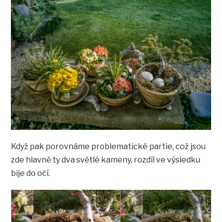
Když pak porovnáme problematické partie, což jsou
zde hlavně ty dva světlé kameny, rozdíl ve výsledku
bije do očí.