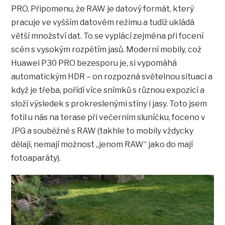
PRO. Připomenu, že RAW je datový formát, který
pracuje ve vyšším datovém režimu a tudíž ukládá
větší množství dat. To se vyplácí zejména při focení
scén s vysokým rozpětím jasů. Moderní mobily, což
Huawei P30 PRO bezesporu je, si vypomáhá
automatickým HDR – on rozpozná světelnou situaci a
když je třeba, pořídí více snímků s různou expozicí a
složí výsledek s prokreslenými stíny i jasy. Toto jsem
fotil u nás na terase při večerním sluníčku, foceno v
JPG a souběžně s RAW (takhle to mobily vždycky
dělají, nemají možnost „jenom RAW“ jako do mají
fotoaparáty).