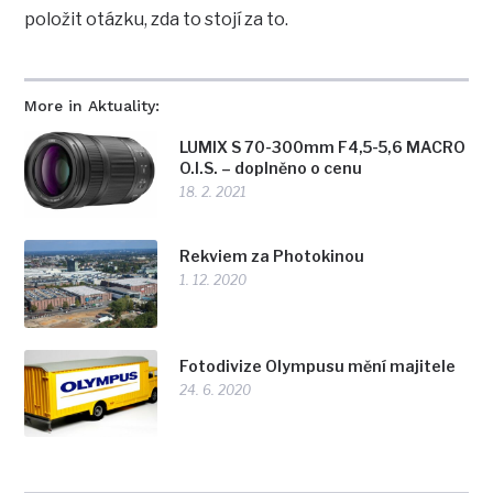
položit otázku, zda to stojí za to.
More in Aktuality:
LUMIX S 70-300mm F4,5-5,6 MACRO
O.I.S. – doplněno o cenu
18. 2. 2021
Rekviem za Photokinou
1. 12. 2020
Fotodivize Olympusu mění majitele
24. 6. 2020