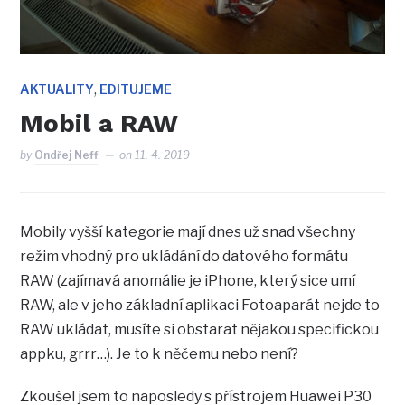
,
AKTUALITY
EDITUJEME
Mobil a RAW
by
Ondřej Neff
on
11. 4. 2019
Mobily vyšší kategorie mají dnes už snad všechny
režim vhodný pro ukládání do datového formátu
RAW (zajímavá anomálie je iPhone, který sice umí
RAW, ale v jeho základní aplikaci Fotoaparát nejde to
RAW ukládat, musíte si obstarat nějakou specifickou
appku, grrr…). Je to k něčemu nebo není?
Zkoušel jsem to naposledy s přístrojem Huawei P30