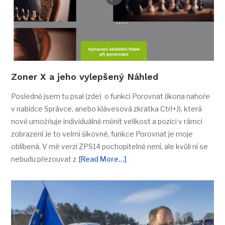
Zoner X a jeho vylepšený Náhled
Posledně jsem tu psal (zde) o funkci Porovnat (ikona nahoře
v nabídce Správce, anebo klávesová zkratka Ctrl+J), která
nově umožňuje individuálně měnit velikost a pozici v rámci
zobrazení Je to velmi šikovné, funkce Porovnat je moje
oblíbená. V mé verzi ZPS14 pochopitelně není, ale kvůli ní se
nebudu přezouvat z
[Read More…]