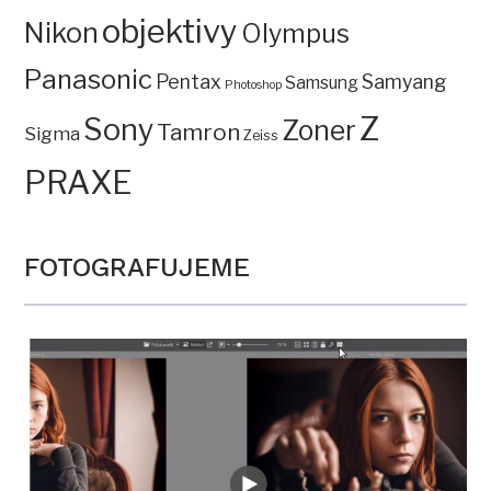
objektivy
Nikon
Olympus
Panasonic
Pentax
Samyang
Samsung
Photoshop
Z
Sony
Zoner
Tamron
Sigma
Zeiss
PRAXE
FOTOGRAFUJEME