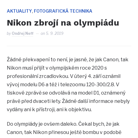
,
AKTUALITY
FOTOGRAFICKÁ TECHNIKA
Nikon zbrojí na olympiádu
by
Ondřej Neff
on
5. 9. 2019
Žádné překvapení to není, je jasné, že jak Canon, tak
Nikon musí přijít v olympijském roce 2020 s
profesionální zrcadlovkou. V úterý 4. září oznámil
vývoj modelu D6 a též i telezoomu 120-300/2.8. V
tiskové zprávě se odvolává na model D1, oznámený
právě před dvaceti lety. Žádné další informace nebyly
vydány ani k přístroji, ani k objektivu.
Do olympiády je ovšem daleko. Čekal bych, že jak
Canon, tak Nikon přinesou ještě bombu v podobě