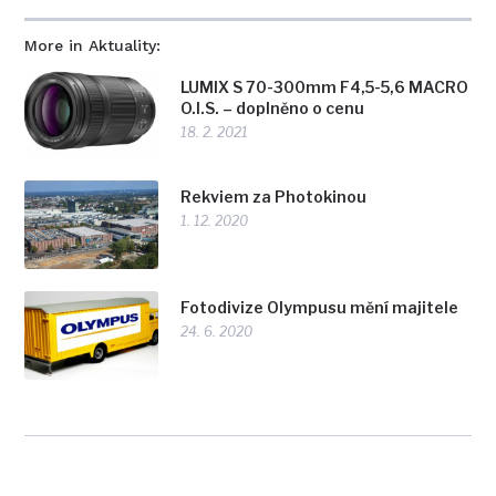
More in Aktuality:
LUMIX S 70-300mm F4,5-5,6 MACRO
O.I.S. – doplněno o cenu
18. 2. 2021
Rekviem za Photokinou
1. 12. 2020
Fotodivize Olympusu mění majitele
24. 6. 2020