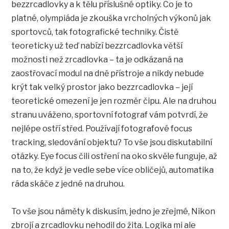
bezzrcadlovky a k tělu příslušné optiky. Co je to
platné, olympiáda je zkouška vrcholných výkonů jak
sportovců, tak fotografické techniky. Čistě
teoreticky už teď nabízí bezzrcadlovka větší
možnosti než zrcadlovka – ta je odkázaná na
zaostřovací modul na dně přístroje a nikdy nebude
krýt tak velký prostor jako bezzrcadlovka – její
teoretické omezení je jen rozměr čipu. Ale na druhou
stranu uváženo, sportovní fotograf vám potvrdí, že
nejlépe ostří střed. Používají fotografové focus
tracking, sledování objektu? To vše jsou diskutabilní
otázky. Eye focus čili ostření na oko skvěle funguje, až
na to, že když je vedle sebe více obličejů, automatika
ráda skáče z jedné na druhou.
To vše jsou náměty k diskusím, jedno je zřejmé, Nikon
zbrojí a zrcadlovku nehodil do žita. Logika mi ale