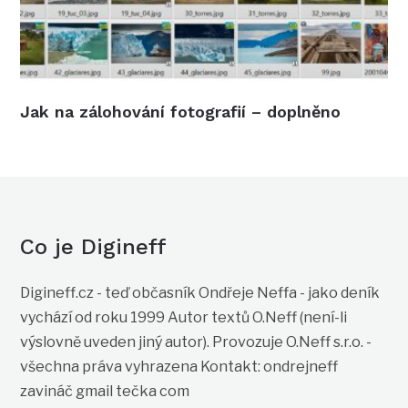
Jak na zálohování fotografií – doplněno
Co je Digineff
Digineff.cz - teď občasník Ondřeje Neffa - jako deník
vychází od roku 1999 Autor textů O.Neff (není-li
výslovně uveden jiný autor). Provozuje O.Neff s.r.o. -
všechna práva vyhrazena Kontakt: ondrejneff
zavináč gmail tečka com