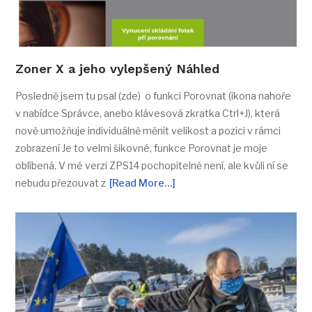
Zoner X a jeho vylepšený Náhled
Posledně jsem tu psal (zde) o funkci Porovnat (ikona nahoře
v nabídce Správce, anebo klávesová zkratka Ctrl+J), která
nově umožňuje individuálně měnit velikost a pozici v rámci
zobrazení Je to velmi šikovné, funkce Porovnat je moje
oblíbená. V mé verzi ZPS14 pochopitelně není, ale kvůli ní se
nebudu přezouvat z
[Read More…]