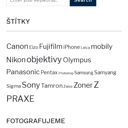
ŠTÍTKY
Canon
mobily
Fujifilm
iPhone
Eizo
Leica
objektivy
Nikon
Olympus
Panasonic
Pentax
Samyang
Samsung
Photoshop
Z
Sony
Zoner
Tamron
Sigma
Zeiss
PRAXE
FOTOGRAFUJEME