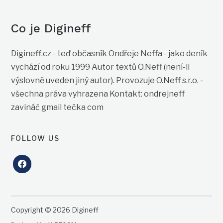
Co je Digineff
Digineff.cz - teď občasník Ondřeje Neffa - jako deník
vychází od roku 1999 Autor textů O.Neff (není-li
výslovně uveden jiný autor). Provozuje O.Neff s.r.o. -
všechna práva vyhrazena Kontakt: ondrejneff
zavináč gmail tečka com
FOLLOW US
facebook
Copyright © 2026 Digineff