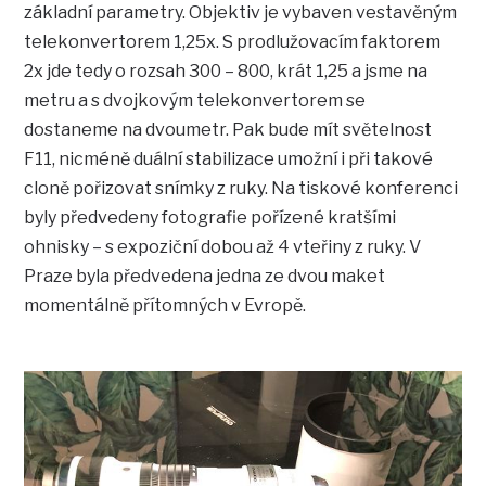
základní parametry. Objektiv je vybaven vestavěným
telekonvertorem 1,25x. S prodlužovacím faktorem
2x jde tedy o rozsah 300 – 800, krát 1,25 a jsme na
metru a s dvojkovým telekonvertorem se
dostaneme na dvoumetr. Pak bude mít světelnost
F11, nicméně duální stabilizace umožní i při takové
cloně pořizovat snímky z ruky. Na tiskové konferenci
byly předvedeny fotografie pořízené kratšími
ohnisky – s expoziční dobou až 4 vteřiny z ruky. V
Praze byla předvedena jedna ze dvou maket
momentálně přítomných v Evropě.