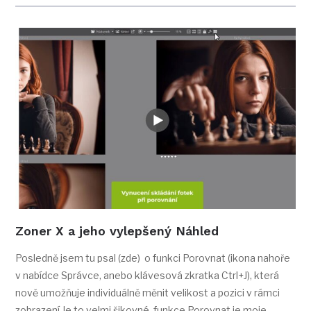
Zoner X a jeho vylepšený Náhled
Posledně jsem tu psal (zde) o funkci Porovnat (ikona nahoře
v nabídce Správce, anebo klávesová zkratka Ctrl+J), která
nově umožňuje individuálně měnit velikost a pozici v rámci
zobrazení Je to velmi šikovné, funkce Porovnat je moje