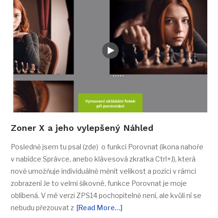
Zoner X a jeho vylepšený Náhled
Posledně jsem tu psal (zde) o funkci Porovnat (ikona nahoře
v nabídce Správce, anebo klávesová zkratka Ctrl+J), která
nově umožňuje individuálně měnit velikost a pozici v rámci
zobrazení Je to velmi šikovné, funkce Porovnat je moje
oblíbená. V mé verzi ZPS14 pochopitelně není, ale kvůli ní se
nebudu přezouvat z
[Read More…]