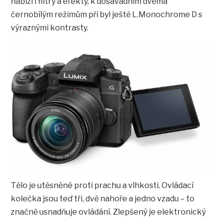
nabízí i filtry a efekty, k dosavadním dvěma
černobílým režimům při byl ještě L.Monochrome D s
výraznými kontrasty.
Tělo je utěsněné proti prachu a vlhkosti. Ovládací
kolečka jsou teď tři, dvě nahoře a jedno vzadu – to
značně usnadňuje ovládání. Zlepšený je elektronický