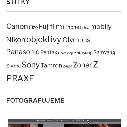
ŠTÍTKY
Canon
mobily
Fujifilm
iPhone
Eizo
Leica
objektivy
Nikon
Olympus
Panasonic
Pentax
Samyang
Samsung
Photoshop
Z
Sony
Zoner
Tamron
Sigma
Zeiss
PRAXE
FOTOGRAFUJEME