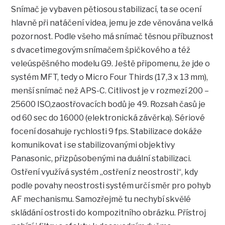
Snímač je vybaven pětiosou stabilizací, ta se ocení
hlavně při natáčení videa, jemu je zde věnována velká
pozornost. Podle všeho má snímač těsnou příbuznost
s dvacetimegovým snímačem špičkového a též
veleúspěšného modelu G9. Ještě připomenu, že jde o
systém MFT, tedy o Micro Four Thirds (17,3 x 13 mm),
menší snímač než APS-C. Citlivost je v rozmezí 200 –
25600 ISO,zaostřovacích bodů je 49. Rozsah časů je
od 60 sec do 16000 (elektronická závěrka). Sériové
focení dosahuje rychlosti 9 fps. Stabilizace dokáže
komunikovat i se stabilizovanými objektivy
Panasonic, přizpůsobenými na duální stabilizaci.
Ostření využívá systém „ostření z neostrosti“, kdy
podle povahy neostrosti systém určí směr pro pohyb
AF mechanismu. Samozřejmě tu nechybí skvělé
skládání ostrosti do kompozitního obrázku. Přístroj