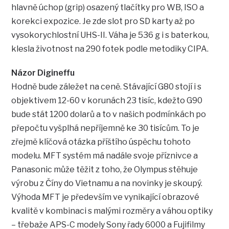
hlavně úchop (grip) osazený tlačítky pro WB, ISO a
korekci expozice. Je zde slot pro SD karty až po
vysokorychlostní UHS-II. Váha je 536 g i s baterkou,
klesla životnost na 290 fotek podle metodiky CIPA.
Názor Digineffu
Hodně bude záležet na ceně. Stávající G80 stojí i s
objektivem 12-60 v korunách 23 tisíc, kdežto G90
bude stát 1200 dolarů a to v našich podmínkách po
přepočtu vyšplhá nepříjemně ke 30 tisícům. To je
zřejmě klíčová otázka příštího úspěchu tohoto
modelu. MFT systém má nadále svoje příznivce a
Panasonic může těžit z toho, že Olympus stěhuje
výrobu z Číny do Vietnamu a na novinky je skoupý.
Výhoda MFT je především ve vynikající obrazové
kvalitě v kombinaci s malými rozměry a váhou optiky
– třebaže APS-C modely Sony řady 6000 a Fujifilmy