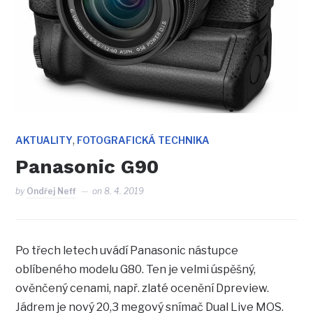
,
AKTUALITY
FOTOGRAFICKÁ TECHNIKA
Panasonic G90
by
Ondřej Neff
on
8. 4. 2019
Po třech letech uvádí Panasonic nástupce
oblíbeného modelu G80. Ten je velmi úspěšný,
ověnčený cenami, např. zlaté ocenění Dpreview.
Jádrem je nový 20,3 megový snímač Dual Live MOS.