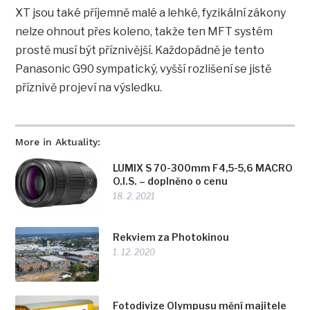
XT jsou také příjemně malé a lehké, fyzikální zákony
nelze ohnout přes koleno, takže ten MFT systém
prostě musí být příznivější. Každopádně je tento
Panasonic G90 sympatický, vyšší rozlišení se jistě
příznivě projeví na výsledku.
More in Aktuality:
LUMIX S 70-300mm F4,5-5,6 MACRO
O.I.S. – doplněno o cenu
18. 2. 2021
Rekviem za Photokinou
1. 12. 2020
Fotodivize Olympusu mění majitele