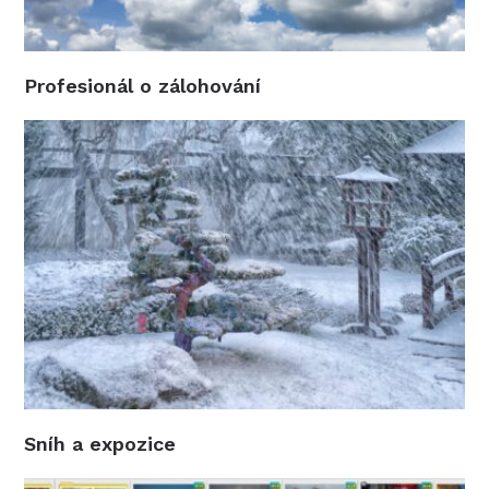
Profesionál o zálohování
Sníh a expozice