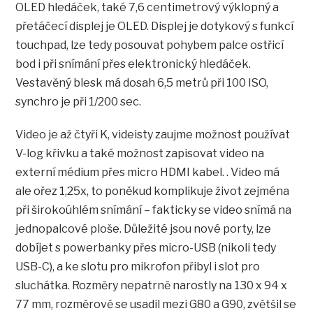
OLED hledáček, také 7,6 centimetrový výklopný a
přetáčecí displej je OLED. Displej je dotykový s funkcí
touchpad, lze tedy posouvat pohybem palce ostřicí
bod i při snímání přes elektronický hledáček.
Vestavěný blesk má dosah 6,5 metrů při 100 ISO,
synchro je při 1/200 sec.
Video je až čtyři K, videisty zaujme možnost používat
V-log křivku a také možnost zapisovat video na
externí médium přes micro HDMI kabel. . Video má
ale ořez 1,25x, to poněkud komplikuje život zejména
při širokoúhlém snímání – fakticky se video snímá na
jednopalcové ploše. Důležité jsou nové porty, lze
dobíjet s powerbanky přes micro-USB (nikoli tedy
USB-C), a ke slotu pro mikrofon přibyl i slot pro
sluchátka. Rozměry nepatrně narostly na 130 x 94 x
77 mm, rozměrově se usadil mezi G80 a G90, zvětšil se