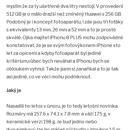
myslím že za ty ušetřené dva litry nestojí. V provedení
512 GB je o málo dražší než zmíněný Huawei s 256 GB.
Podobný je i koncept fotoaparátu, i zde jsou tři foťáky
s ekvivalenty 13 mm, 26 mm a 52 mm a to je prostě
skvělé. Ojka majitel iPhonu 8 PLUS mohu zodpovědně
konstatovat, že je se svým fotovýkonem iPhone sto
let za opicemi a kdyby fotoaparát byl jediné
kritérium,vůbec bych neváhal a iPhonu bych se
obloukem vyhnul. Takže jsem si zanaříkal a to je tak
asi jediné, co ve věci mohu podniknout.
Jaký je
Nasadili ho letos v únoru, je to tedy letošní novinka.
Rozměry má 157.6 x 74.1 x 7.8 mm a váží 175 g, v
keramické verzi 198 g. Je buď jedno nebo
dvousimkový, lze ho máčet půl hodin v hloubce 1,5 m.