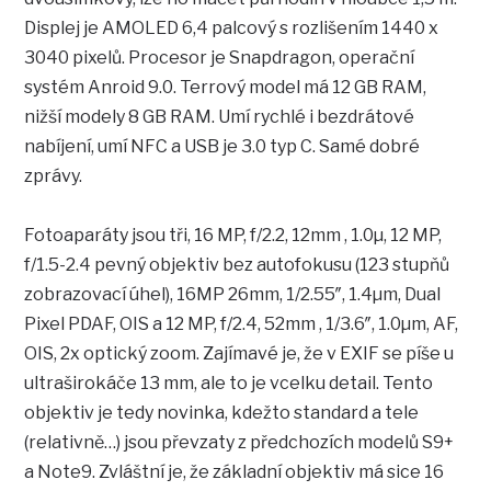
Displej je AMOLED 6,4 palcový s rozlišením 1440 x
3040 pixelů. Procesor je Snapdragon, operační
systém Anroid 9.0. Terrový model má 12 GB RAM,
nižší modely 8 GB RAM. Umí rychlé i bezdrátové
nabíjení, umí NFC a USB je 3.0 typ C. Samé dobré
zprávy.
Fotoaparáty jsou tři, 16 MP, f/2.2, 12mm , 1.0µ, 12 MP,
f/1.5-2.4 pevný objektiv bez autofokusu (123 stupňů
zobrazovací úhel), 16MP 26mm, 1/2.55″, 1.4µm, Dual
Pixel PDAF, OIS a 12 MP, f/2.4, 52mm , 1/3.6″, 1.0µm, AF,
OIS, 2x optický zoom. Zajímavé je, že v EXIF se píše u
ultraširokáče 13 mm, ale to je vcelku detail. Tento
objektiv je tedy novinka, kdežto standard a tele
(relativně…) jsou převzaty z předchozích modelů S9+
a Note9. Zvláštní je, že základní objektiv má sice 16