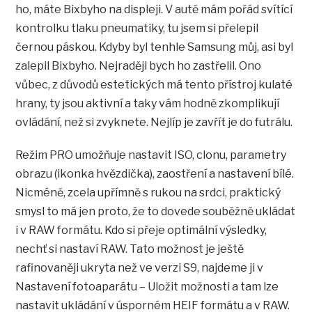
ho, máte Bixbyho na displeji. V autě mám pořád svítící
kontrolku tlaku pneumatiky, tu jsem si přelepil
černou páskou. Kdyby byl tenhle Samsung můj, asi byl
zalepil Bixbyho. Nejraději bych ho zastřelil. Ono
vůbec, z důvodů estetických má tento přístroj kulaté
hrany, ty jsou aktivní a taky vám hodně zkomplikují
ovládání, než si zvyknete. Nejlíp je zavřít je do futrálu.
Režim PRO umožňuje nastavit ISO, clonu, parametry
obrazu (ikonka hvězdička), zaostření a nastavení bílé.
Nicméně, zcela upřímně s rukou na srdci, praktický
smysl to má jen proto, že to dovede souběžně ukládat
i v RAW formátu. Kdo si přeje optimální výsledky,
nechť si nastaví RAW. Tato možnost je ještě
rafinovaněji ukryta než ve verzi S9, najdeme ji v
Nastavení fotoaparátu – Uložit možnosti a tam lze
nastavit ukládání v úsporném HEIF formátu a v RAW.