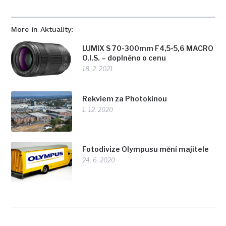
More in Aktuality:
LUMIX S 70-300mm F4,5-5,6 MACRO
O.I.S. – doplněno o cenu
18. 2. 2021
Rekviem za Photokinou
1. 12. 2020
Fotodivize Olympusu mění majitele
24. 6. 2020