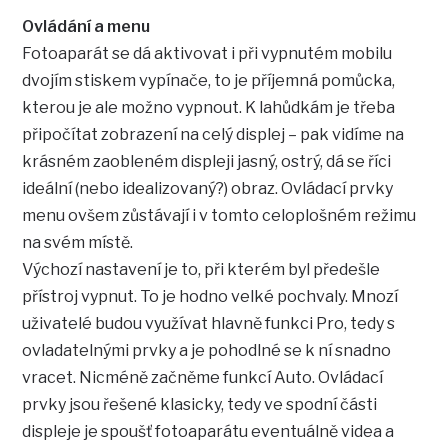
Ovládání a menu
Fotoaparát se dá aktivovat i při vypnutém mobilu
dvojím stiskem vypínače, to je příjemná pomůcka,
kterou je ale možno vypnout. K lahůdkám je třeba
připočítat zobrazení na celý displej – pak vidíme na
krásném zaobleném displeji jasný, ostrý, dá se říci
ideální (nebo idealizovaný?) obraz. Ovládací prvky
menu ovšem zůstávají i v tomto celoplošném režimu
na svém místě.
Výchozí nastavení je to, při kterém byl předešle
přístroj vypnut. To je hodno velké pochvaly. Mnozí
uživatelé budou využívat hlavně funkci Pro, tedy s
ovladatelnými prvky a je pohodlné se k ní snadno
vracet. Nicméně začněme funkcí Auto. Ovládací
prvky jsou řešené klasicky, tedy ve spodní části
displeje je spoušť fotoaparátu eventuálně videa a