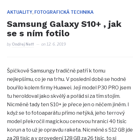
,
AKTUALITY
FOTOGRAFICKÁ TECHNIKA
Samsung Galaxy S10+ , jak
se s ním fotilo
by
Ondřej Neff
on
12. 6. 2019
Špičkové Samsungy tradičně patří k tomu
nejlepšímu, co je na trhu. V poslední době se hodně
bouřilo kolem firmy Huawei. Její model P30 PRO jsem
tu heroldoval jako skvělý a pořád si za tím stojím.
Nicméně tady ten S10+ je přece jen o něčem jiném. I
když se to fotoaparátu přímo netýká, jeho terrový
model překročil magickou cenovou hranici 40 tisíc
korun a to už je opravdu raketa. Nicméně s 512 GB jde
za 28 tisíc a v provedení 128 GB za 26 tisíc, to si