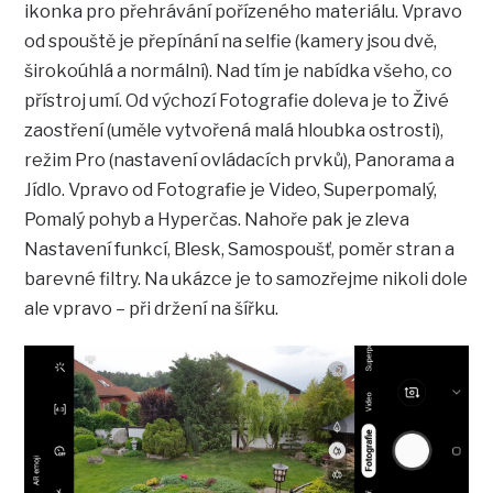
ikonka pro přehrávání pořízeného materiálu. Vpravo
od spouště je přepínání na selfie (kamery jsou dvě,
širokoúhlá a normální). Nad tím je nabídka všeho, co
přístroj umí. Od výchozí Fotografie doleva je to Živé
zaostření (uměle vytvořená malá hloubka ostrosti),
režim Pro (nastavení ovládacích prvků), Panorama a
Jídlo. Vpravo od Fotografie je Video, Superpomalý,
Pomalý pohyb a Hyperčas. Nahoře pak je zleva
Nastavení funkcí, Blesk, Samospoušť, poměr stran a
barevné filtry. Na ukázce je to samozřejme nikoli dole
ale vpravo – při držení na šířku.