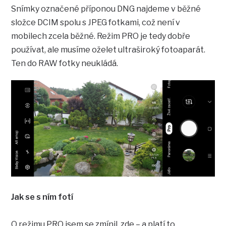
Snímky označené příponou DNG najdeme v běžné
složce DCIM spolu s JPEG fotkami, což není v
mobilech zcela běžné. Režim PRO je tedy dobře
používat, ale musíme oželet ultraširoký fotoaparát.
Ten do RAW fotky neukládá.
Jak se s ním fotí
O režimu PRO jsem se zmínil, zde – a platí to