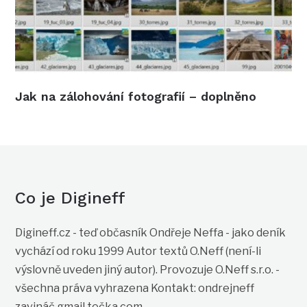
Jak na zálohování fotografií – doplněno
Co je Digineff
Digineff.cz - teď občasník Ondřeje Neffa - jako deník
vychází od roku 1999 Autor textů O.Neff (není-li
výslovně uveden jiný autor). Provozuje O.Neff s.r.o. -
všechna práva vyhrazena Kontakt: ondrejneff
zavináč gmail tečka com