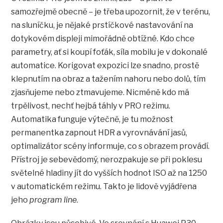
samozřejmě obecně – je třeba upozornit, že v terénu,
na sluníčku, je nějaké prstíčkové nastavování na
dotykovém displeji mimořádně obtížné. Kdo chce
parametry, ať si koupí foťák, síla mobilu je v dokonalé
automatice. Korigovat expozici lze snadno, prostě
klepnutím na obraz a tažením nahoru nebo dolů, tím
zjasňujeme nebo ztmavujeme. Nicméně kdo má
trpělivost, nechť hejbá táhly v PRO režimu.
Automatika funguje výtečně, je tu možnost
permanentka zapnout HDR a vyrovnávání jasů,
optimalizátor scény informuje, co s obrazem provádí.
Přístroj je sebevědomý, nerozpakuje se při poklesu
světelné hladiny jít do vyšších hodnot ISO až na 1250
v automatickém režimu. Takto je lidově vyjádřena
jeho
program line
.