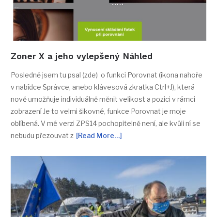
Zoner X a jeho vylepšený Náhled
Posledně jsem tu psal (zde) o funkci Porovnat (ikona nahoře
v nabídce Správce, anebo klávesová zkratka Ctrl+J), která
nově umožňuje individuálně měnit velikost a pozici v rámci
zobrazení Je to velmi šikovné, funkce Porovnat je moje
oblíbená. V mé verzi ZPS14 pochopitelně není, ale kvůli ní se
nebudu přezouvat z
[Read More…]