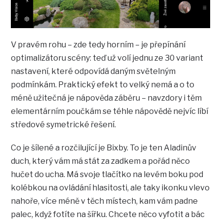
V pravém rohu – zde tedy horním – je přepínání
optimalizátoru scény: teď už volí jednu ze 30 variant
nastavení, které odpovídá daným světelným
podmínkám. Praktický efekt to velký nemá a o to
méně užitečná je nápověda záběru – navzdory i těm
elementárním poučkám se téhle nápovědě nejvíc líbí
středové symetrické řešení.
Co je šílené a rozčilující je Bixby. To je ten Aladinův
duch, který vám má stát za zadkem a pořád něco
hučet do ucha. Má svoje tlačítko na levém boku pod
kolébkou na ovládání hlasitosti, ale taky ikonku vlevo
nahoře, více méně v těch místech, kam vám padne
palec, když fotíte na šířku. Chcete něco vyfotit a bác