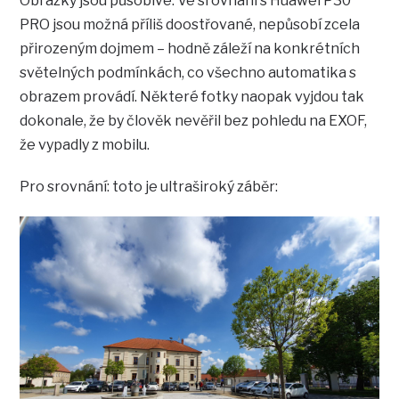
Obrázky jsou působivé. Ve srovnání s Huawei P30
PRO jsou možná příliš doostřované, nepůsobí zcela
přirozeným dojmem – hodně záleží na konkrétních
světelných podmínkách, co všechno automatika s
obrazem provádí. Některé fotky naopak vyjdou tak
dokonale, že by člověk nevěřil bez pohledu na EXOF,
že vypadly z mobilu.
Pro srovnání: toto je ultraširoký záběr: