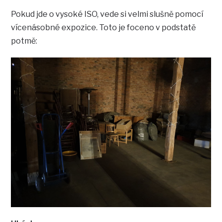
Pokud jde o vysoké ISO, vede si velmi slušně pomocí
vícenásobné expozice. Toto je foceno v podstatě
potmě: