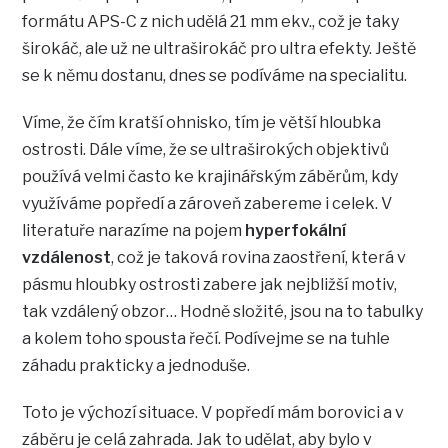
formátu APS-C z nich udělá 21 mm ekv., což je taky
širokáč, ale už ne ultraširokáč pro ultra efekty. Ještě
se k němu dostanu, dnes se podíváme na specialitu.
Víme, že čím kratší ohnisko, tím je větší hloubka
ostrosti. Dále víme, že se ultraširokých objektivů
používá velmi často ke krajinářským záběrům, kdy
využíváme popředí a zároveň zabereme i celek. V
literatuře narazíme na pojem
hyperfokální
vzdálenost
, což je taková rovina zaostření, která v
pásmu hloubky ostrosti zabere jak nejbližší motiv,
tak vzdálený obzor… Hodně složité, jsou na to tabulky
a kolem toho spousta řečí. Podívejme se na tuhle
záhadu prakticky a jednoduše.
Toto je výchozí situace. V popředí mám borovici a v
záběru je celá zahrada. Jak to udělat, aby bylo v