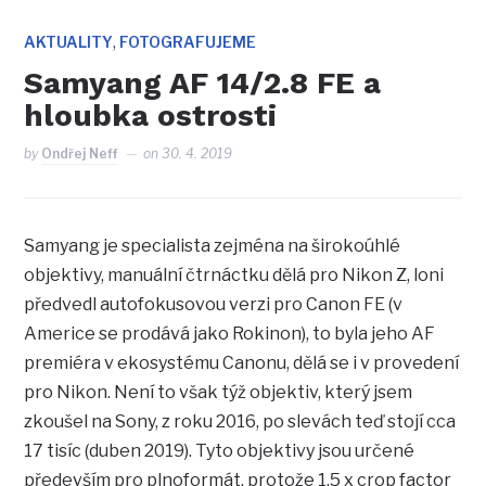
,
AKTUALITY
FOTOGRAFUJEME
Samyang AF 14/2.8 FE a
hloubka ostrosti
by
Ondřej Neff
on
30. 4. 2019
Samyang je specialista zejména na širokoúhlé
objektivy, manuální čtrnáctku dělá pro Nikon Z, loni
předvedl autofokusovou verzi pro Canon FE (v
Americe se prodává jako Rokinon), to byla jeho AF
premiéra v ekosystému Canonu, dělá se i v provedení
pro Nikon. Není to však týž objektiv, který jsem
zkoušel na Sony, z roku 2016, po slevách teď stojí cca
17 tisíc (duben 2019). Tyto objektivy jsou určené
především pro plnoformát, protože 1,5 x crop factor