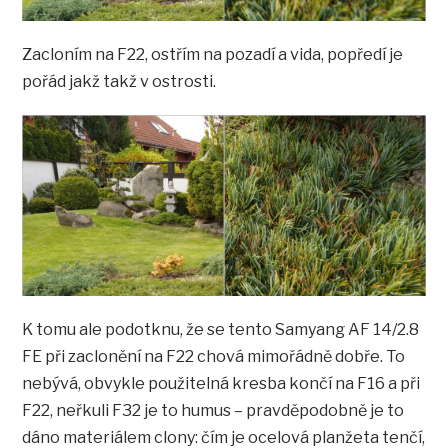
Zacloním na F22, ostřím na pozadí a vida, popředí je
pořád jakž takž v ostrosti.
K tomu ale podotknu, že se tento Samyang AF 14/2.8
FE při zaclonění na F22 chová mimořádně dobře. To
nebývá, obvykle použitelná kresba končí na F16 a při
F22, neřkuli F32 je to humus – pravděpodobně je to
dáno materiálem clony: čím je ocelová planžeta tenčí,