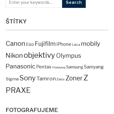
ŠTÍTKY
Canon
mobily
Fujifilm
iPhone
Eizo
Leica
objektivy
Nikon
Olympus
Panasonic
Pentax
Samyang
Samsung
Photoshop
Z
Sony
Zoner
Tamron
Sigma
Zeiss
PRAXE
FOTOGRAFUJEME