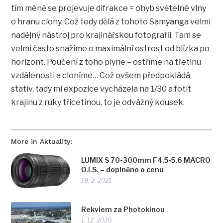
tím méně se projevuje difrakce = ohyb světelné vlny
o hranu clony. Což tedy dělá z tohoto Samyanga velmi
nadějný nástroj pro krajinářskou fotografii. Tam se
velmi často snažíme o maximální ostrost od blízka po
horizont. Poučení z toho plyne – ostříme na třetinu
vzdálenosti a cloníme… Což ovšem předpokládá
stativ, tady mi expozice vycházela na 1/30 a fotit
krajinu z ruky třicetinou, to je odvážný kousek.
More in Aktuality:
LUMIX S 70-300mm F4,5-5,6 MACRO
O.I.S. – doplněno o cenu
18. 2. 2021
Rekviem za Photokinou
1. 12. 2020