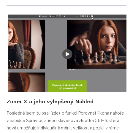
Zoner X a jeho vylepšený Náhled
Posledně jsem tu psal (zde) o funkci Porovnat (ikona nahoře
v nabídce Správce, anebo klávesová zkratka Ctrl+J), která
nově umožňuje individuálně měnit velikost a pozici v rámci