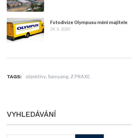
Fotodivize Olympusu mění majitele
24. 6. 2020
TAGS:
,
,
objektivy
Samyang
Z PRAXE
VYHLEDÁVÁNÍ