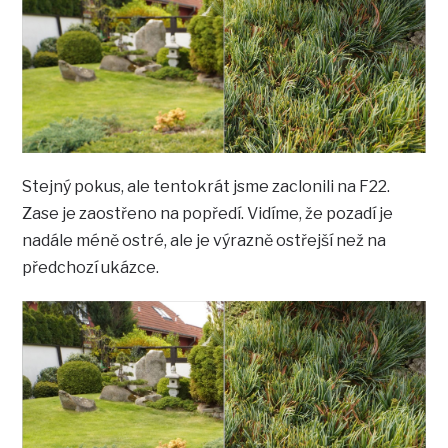
Stejný pokus, ale tentokrát jsme zaclonili na F22.
Zase je zaostřeno na popředí. Vidíme, že pozadí je
nadále méně ostré, ale je výrazně ostřejší než na
předchozí ukázce.