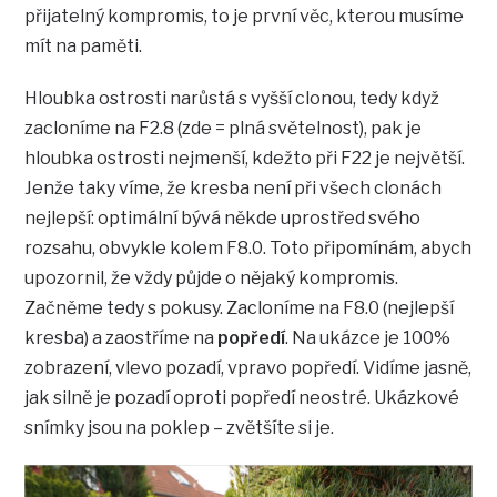
přijatelný kompromis, to je první věc, kterou musíme
mít na paměti.
Hloubka ostrosti narůstá s vyšší clonou, tedy když
zacloníme na F2.8 (zde = plná světelnost), pak je
hloubka ostrosti nejmenší, kdežto při F22 je největší.
Jenže taky víme, že kresba není při všech clonách
nejlepší: optimální bývá někde uprostřed svého
rozsahu, obvykle kolem F8.0. Toto připomínám, abych
upozornil, že vždy půjde o nějaký kompromis.
Začněme tedy s pokusy. Zacloníme na F8.0 (nejlepší
kresba) a zaostříme na
popředí
. Na ukázce je 100%
zobrazení, vlevo pozadí, vpravo popředí. Vidíme jasně,
jak silně je pozadí oproti popředí neostré. Ukázkové
snímky jsou na poklep – zvětšíte si je.