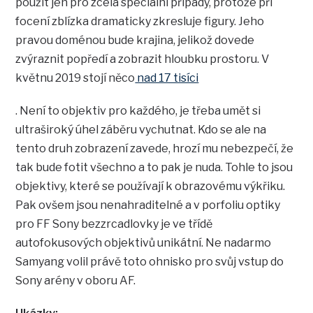
použít jen pro zcela speciální případy, protože při
focení zblízka dramaticky zkresluje figury. Jeho
pravou doménou bude krajina, jelikož dovede
zvýraznit popředí a zobrazit hloubku prostoru. V
květnu 2019 stojí něco
nad 17 tisíci
. Není to objektiv pro každého, je třeba umět si
ultraširoký úhel záběru vychutnat. Kdo se ale na
tento druh zobrazení zavede, hrozí mu nebezpečí, že
tak bude fotit všechno a to pak je nuda. Tohle to jsou
objektivy, které se používají k obrazovému výkřiku.
Pak ovšem jsou nenahraditelné a v porfoliu optiky
pro FF Sony bezzrcadlovky je ve třídě
autofokusových objektivů unikátní. Ne nadarmo
Samyang volil právě toto ohnisko pro svůj vstup do
Sony arény v oboru AF.