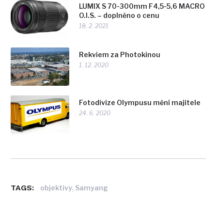
LUMIX S 70-300mm F4,5-5,6 MACRO
O.I.S. – doplněno o cenu
18. 2. 2021
Rekviem za Photokinou
1. 12. 2020
Fotodivize Olympusu mění majitele
24. 6. 2020
TAGS:
,
objektivy
Samyang