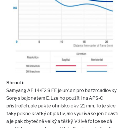
Shrnutí:
Samyang AF 14/F2.8 FE je určen pro bezzrcadlovky
Sony s bajonetem E. Lze ho použít i na APS-C
přístrojích, ale pak je ohnisko ekv. 21 mm. To je sice
taky pěkně krátký objektiv, ale využívá se jen z části
a je pak zbytečně velký a těžký. V živé fotce se dá