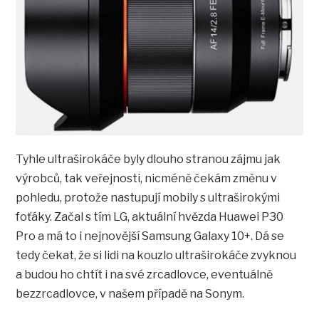
Tyhle ultraširokáče byly dlouho stranou zájmu jak
výrobců, tak veřejnosti, nicméně čekám změnu v
pohledu, protože nastupují mobily s ultraširokými
foťáky. Začal s tím LG, aktuální hvězda Huawei P30
Pro a má to i nejnovější Samsung Galaxy 10+. Dá se
tedy čekat, že si lidi na kouzlo ultraširokáče zvyknou
a budou ho chtít i na své zrcadlovce, eventuálně
bezzrcadlovce, v našem případě na Sonym.