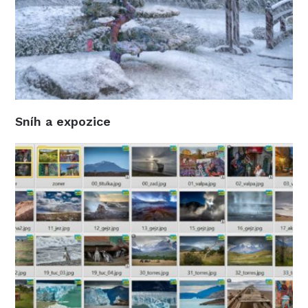
Sníh a expozice