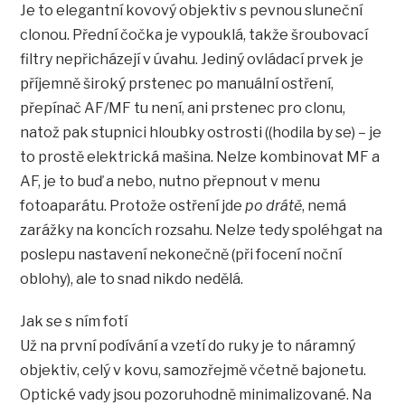
Je to elegantní kovový objektiv s pevnou sluneční
clonou. Přední čočka je vypouklá, takže šroubovací
filtry nepřicházejí v úvahu. Jediný ovládací prvek je
příjemně široký prstenec po manuální ostření,
přepínač AF/MF tu není, ani prstenec pro clonu,
natož pak stupnici hloubky ostrosti ((hodila by se) – je
to prostě elektrická mašina. Nelze kombinovat MF a
AF, je to buď a nebo, nutno přepnout v menu
fotoaparátu. Protože ostření jde
po drátě
, nemá
zarážky na koncích rozsahu. Nelze tedy spoléhgat na
poslepu nastavení nekonečně (při focení noční
oblohy), ale to snad nikdo nedělá.
Jak se s ním fotí
Už na první podívání a vzetí do ruky je to náramný
objektiv, celý v kovu, samozřejmě včetně bajonetu.
Optické vady jsou pozoruhodně minimalizované. Na