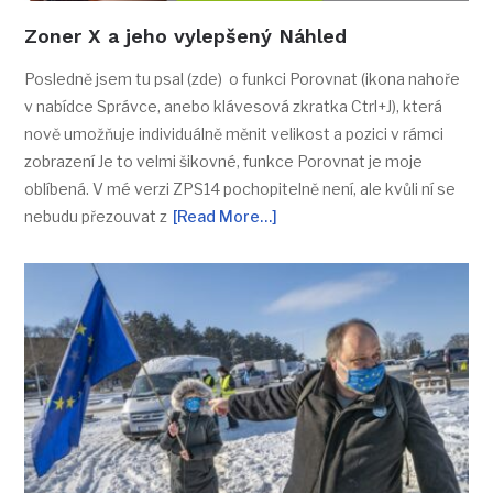
Zoner X a jeho vylepšený Náhled
Posledně jsem tu psal (zde) o funkci Porovnat (ikona nahoře
v nabídce Správce, anebo klávesová zkratka Ctrl+J), která
nově umožňuje individuálně měnit velikost a pozici v rámci
zobrazení Je to velmi šikovné, funkce Porovnat je moje
oblíbená. V mé verzi ZPS14 pochopitelně není, ale kvůli ní se
nebudu přezouvat z
[Read More…]