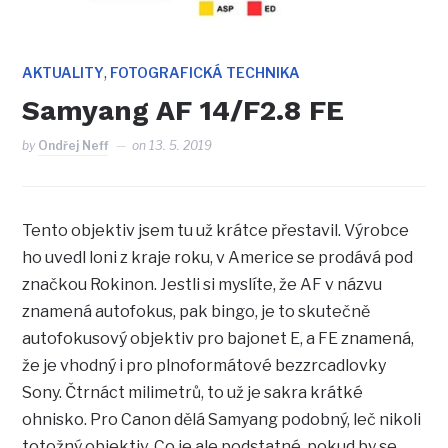
,
AKTUALITY
FOTOGRAFICKÁ TECHNIKA
Samyang AF 14/F2.8 FE
by
Ondřej Neff
on
13. 5. 2019
Tento objektiv jsem tu už krátce přestavil. Výrobce
ho uvedl loni z kraje roku, v Americe se prodává pod
značkou Rokinon. Jestli si myslíte, že AF v názvu
znamená autofokus, pak bingo, je to skutečně
autofokusový objektiv pro bajonet E, a FE znamená,
že je vhodný i pro plnoformátové bezzrcadlovky
Sony. Čtrnáct milimetrů, to už je sakra krátké
ohnisko. Pro Canon dělá Samyang podobný, leč nikoli
totožný objektiv. Co je ale podstatné, pokud by se