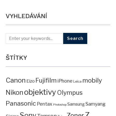
VYHLEDÁVÁNÍ
ŠTÍTKY
Canon
mobily
Fujifilm
iPhone
Eizo
Leica
objektivy
Nikon
Olympus
Panasonic
Pentax
Samyang
Samsung
Photoshop
Z
Sony
Zoner
Tamron