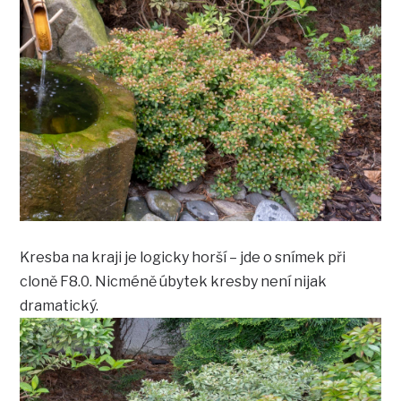
Kresba na kraji je logicky horší – jde o snímek při
cloně F8.0. Nicméně úbytek kresby není nijak
dramatický.