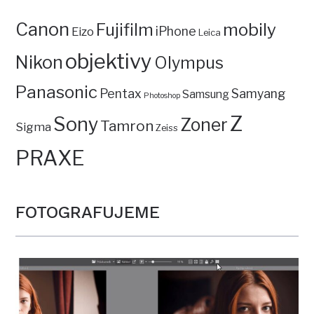
Canon
mobily
Fujifilm
iPhone
Eizo
Leica
objektivy
Nikon
Olympus
Panasonic
Pentax
Samyang
Samsung
Photoshop
Z
Sony
Zoner
Tamron
Sigma
Zeiss
PRAXE
FOTOGRAFUJEME