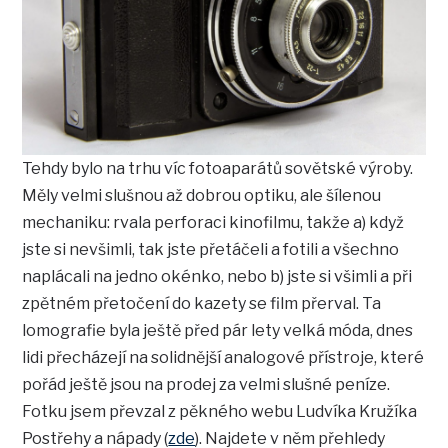
Tehdy bylo na trhu víc fotoaparátů sovětské výroby.
Měly velmi slušnou až dobrou optiku, ale šílenou
mechaniku: rvala perforaci kinofilmu, takže a) když
jste si nevšimli, tak jste přetáčeli a fotili a všechno
naplácali na jedno okénko, nebo b) jste si všimli a při
zpětném přetočení do kazety se film přerval. Ta
lomografie byla ještě před pár lety velká móda, dnes
lidi přecházejí na solidnější analogové přístroje, které
pořád ještě jsou na prodej za velmi slušné peníze.
Fotku jsem převzal z pěkného webu Ludvíka Kružíka
Postřehy a nápady (
zde
). Najdete v něm přehledy