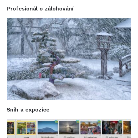
Profesionál o zálohování
Sníh a expozice