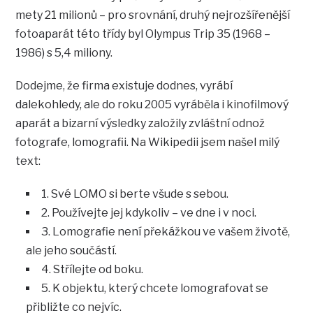
mety 21 milionů – pro srovnání, druhý nejrozšířenější
fotoaparát této třídy byl Olympus Trip 35 (1968 –
1986) s 5,4 miliony.
Dodejme, že firma existuje dodnes, vyrábí
dalekohledy, ale do roku 2005 vyráběla i kinofilmový
aparát a bizarní výsledky založily zvláštní odnož
fotografe, lomografii. Na Wikipedii jsem našel milý
text:
1. Své LOMO si berte všude s sebou.
2. Používejte jej kdykoliv – ve dne i v noci.
3. Lomografie není překážkou ve vašem životě,
ale jeho součástí.
4. Střílejte od boku.
5. K objektu, který chcete lomografovat se
přibližte co nejvíc.