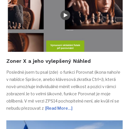
Zoner X a jeho vylepšený Náhled
Posledně jsem tu psal (zde) o funkci Porovnat (ikona nahoře
v nabídce Správce, anebo klávesová zkratka Ctrl+J), která
nově umožňuje individuálně měnit velikost a pozici v rámci
zobrazení Je to velmi šikovné, funkce Porovnat je moje
oblíbená. V mé verzi ZPS14 pochopitelně není, ale kvůli ní se
nebudu přezouvat z
[Read More…]