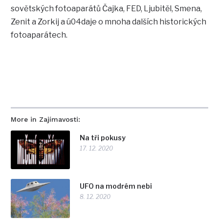
sovětských fotoaparátů Čajka, FED, Ljubitěl, Smena,
Zenit a Zorkij a ú04daje o mnoha dalších historických
fotoaparátech.
More in Zajímavosti:
Na tři pokusy
17. 12. 2020
UFO na modrém nebi
8. 12. 2020