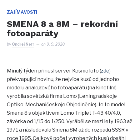
ZAJÍMAVOSTI
SMENA 8 a 8M – rekordní
fotoaparáty
by
Ondřej Neff
on
9. 9. 2020
Minulý týden přinesl server Kosmofoto (
zde
)
překvapující novinu, že nejvíce kusů od jednoho
modelu analogového fotoaparátu (na kinofilm)
vyrobila sovětská firma Lomo (Leningradskoje
Optiko-Mechaničeskoje Objediněnie). Je to model
Smena 8 s objektivem Lomo Triplet T-43 40/4.0,
závěrka od 1/15 do 1/250. Vyráběl se mezi lety 1963 až
1971 a následovala Smena 8M až do rozpadu SSSR v
roce 1995. Celkový počet vyrobených kusů dosáhl