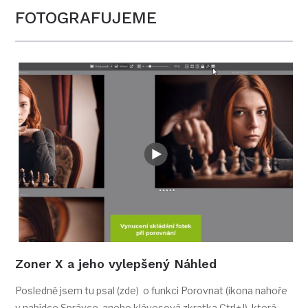
FOTOGRAFUJEME
Zoner X a jeho vylepšený Náhled
Posledně jsem tu psal (zde) o funkci Porovnat (ikona nahoře
v nabídce Správce, anebo klávesová zkratka Ctrl+J), která