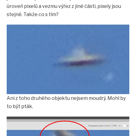
úroveň pixelů a vezmu výřez z jiné části, pixely jsou
stejné. Takže co s tím?
Ani z toho druhého objektu nejsem moudrý. Mohl by
to být pták.