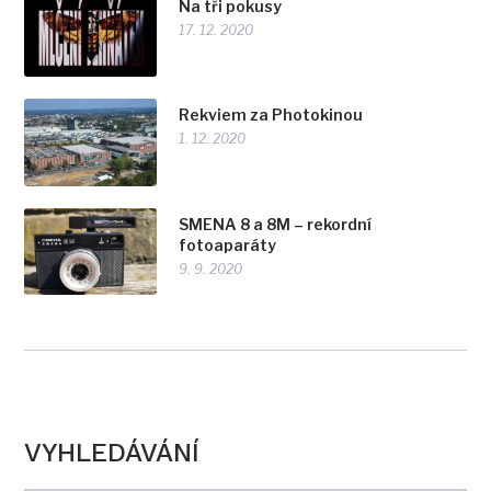
Na tři pokusy
17. 12. 2020
Rekviem za Photokinou
1. 12. 2020
SMENA 8 a 8M – rekordní
fotoaparáty
9. 9. 2020
VYHLEDÁVÁNÍ