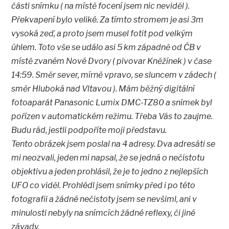
části snímku ( na místě focení jsem nic neviděl ).
Překvapení bylo veliké. Za tímto stromem je asi 3m
vysoká zeď, a proto jsem musel fotit pod velkým
úhlem. Toto vše se událo asi 5 km západně od ČB v
místě zvaném Nové Dvory ( pivovar Kněžínek ) v čase
14:59. Směr sever, mírně vpravo, se sluncem v zádech (
směr Hluboká nad Vltavou ). Mám běžný digitální
fotoaparát Panasonic Lumix DMC-TZ80 a snímek byl
pořízen v automatickém režimu. Třeba Vás to zaujme.
Budu rád, jestli podpoříte moji představu.
Tento obrázek jsem poslal na 4 adresy. Dva adresáti se
mi neozvali, jeden mi napsal, že se jedná o nečistotu
objektivu a jeden prohlásil, že je to jedno z nejlepších
UFO co viděl. Prohlédl jsem snímky před i po této
fotografii a žádné nečistoty jsem se nevšiml, ani v
minulosti nebyly na snímcích žádné reflexy, či jiné
závady.