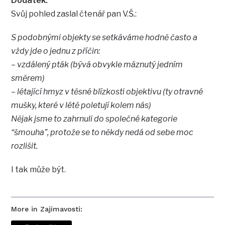
Dodatek:
Svůj pohled zaslal čtenář pan V.Š.:
S podobnými objekty se setkáváme hodně často a
vždy jde o jednu z příčin:
– vzdálený pták (bývá obvykle máznutý jedním
směrem)
– létající hmyz v těsné blízkosti objektivu (ty otravné
mušky, které v létě poletují kolem nás)
Nějak jsme to zahrnuli do společné kategorie
“šmouha”, protože se to někdy nedá od sebe moc
rozlišit.
I tak může být.
More in Zajímavosti: