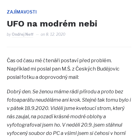
ZAJÍMAVOSTI
UFO na modrém nebi
by
Ondřej Neff
on
8. 12. 2020
Čas od času mě čtenáři postaví před problém.
Například mi poslal pan M.Š. z Českých Budějovic
poslal fotku a doprovodný mail:
Dobrý den. Se ženou máme rádi přírodu a proto bez
fotoaparátu neuděláme ani krok. Stejně tak tomu bylo i
v pátek 18.9.2020. Viděli jsme kvetoucí strom, který
nás zaujal, na pozadí krásné modré oblohy a
vyfotografoval jsem ho. V neděli 20.9. jsem stáhnul
vyfocený soubor do PC a všiml jsem si čehosi v horní