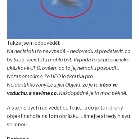
Takže jsem odpověděl:
Na nečistotu to nevypadá – nedovedu si představit, co
by to za nečistotu mohlo být. Vypadá to skutečně jako
ukázkové UFO, ovšem co to je, nemohu posoudit.
Nezapomeňme, že UFO je zkratka pro
Neidentifikovaný Létající Objekt, že je to
něco ve
vzduchu, a nevíme co.
Každopádně je to moc pěkné.
A stejně bych rád věděl, co to je… a co je ten druhý
objekt nahoře na tom obrázku. Lámejte si tedy hlavu
se mnou.