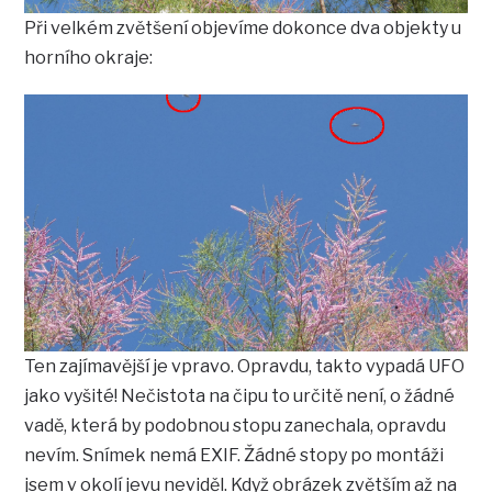
Při velkém zvětšení objevíme dokonce dva objekty u
horního okraje:
Ten zajímavější je vpravo. Opravdu, takto vypadá UFO
jako vyšité! Nečistota na čipu to určitě není, o žádné
vadě, která by podobnou stopu zanechala, opravdu
nevím. Snímek nemá EXIF. Žádné stopy po montáži
jsem v okolí jevu neviděl. Když obrázek zvětším až na