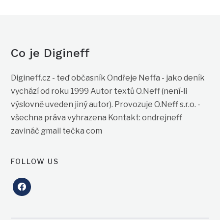
Co je Digineff
Digineff.cz - teď občasník Ondřeje Neffa - jako deník
vychází od roku 1999 Autor textů O.Neff (není-li
výslovně uveden jiný autor). Provozuje O.Neff s.r.o. -
všechna práva vyhrazena Kontakt: ondrejneff
zavináč gmail tečka com
FOLLOW US
facebook