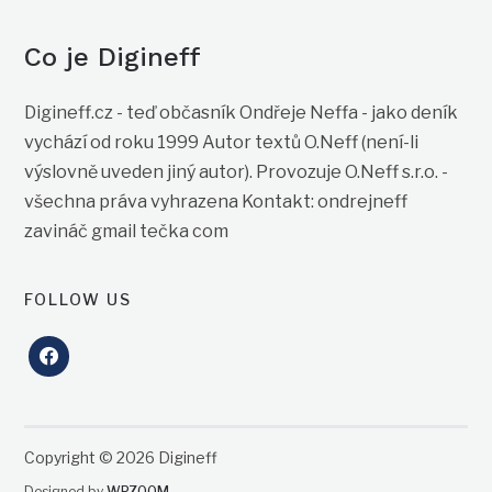
Co je Digineff
Digineff.cz - teď občasník Ondřeje Neffa - jako deník
vychází od roku 1999 Autor textů O.Neff (není-li
výslovně uveden jiný autor). Provozuje O.Neff s.r.o. -
všechna práva vyhrazena Kontakt: ondrejneff
zavináč gmail tečka com
FOLLOW US
facebook
Copyright © 2026 Digineff
Designed by
WPZOOM