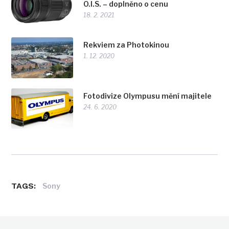
O.I.S. – doplněno o cenu
18. 2. 2021
Rekviem za Photokinou
1. 12. 2020
Fotodivize Olympusu mění majitele
24. 6. 2020
TAGS:
Sony