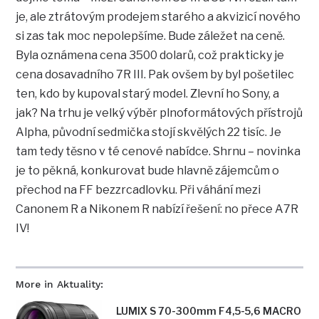
je, ale ztrátovým prodejem starého a akvizicí nového
si zas tak moc nepolepšíme. Bude záležet na ceně.
Byla oznámena cena 3500 dolarů, což prakticky je
cena dosavadního 7R III. Pak ovšem by byl pošetilec
ten, kdo by kupoval starý model. Zlevní ho Sony, a
jak? Na trhu je velký výběr plnoformátových přístrojů
Alpha, původní sedmička stojí skvělých 22 tisíc. Je
tam tedy těsno v té cenové nabídce. Shrnu – novinka
je to pěkná, konkurovat bude hlavně zájemcům o
přechod na FF bezzrcadlovku. Při váhání mezi
Canonem R a Nikonem R nabízí řešení: no přece A7R
IV!
More in Aktuality:
LUMIX S 70-300mm F4,5-5,6 MACRO