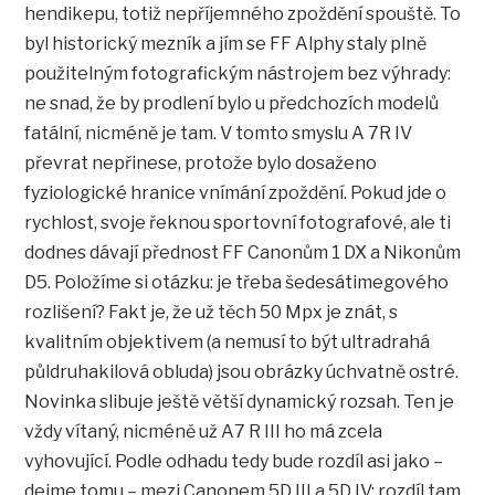
hendikepu, totiž nepříjemného zpoždění spouště. To
byl historický mezník a jím se FF Alphy staly plně
použitelným fotografickým nástrojem bez výhrady:
ne snad, že by prodlení bylo u předchozích modelů
fatální, nicméně je tam. V tomto smyslu A 7R IV
převrat nepřinese, protože bylo dosaženo
fyziologické hranice vnímání zpoždění. Pokud jde o
rychlost, svoje řeknou sportovní fotografové, ale ti
dodnes dávají přednost FF Canonům 1 DX a Nikonům
D5. Položíme si otázku: je třeba šedesátimegového
rozlišení? Fakt je, že už těch 50 Mpx je znát, s
kvalitním objektivem (a nemusí to být ultradrahá
půldruhakilová obluda) jsou obrázky úchvatně ostré.
Novinka slibuje ještě větší dynamický rozsah. Ten je
vždy vítaný, nicméně už A7 R III ho má zcela
vyhovující. Podle odhadu tedy bude rozdíl asi jako –
dejme tomu – mezi Canonem 5D III a 5D IV: rozdíl tam