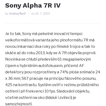
Sony Alpha 7R IV
by
Ondřej Neff
on
16. 7. 2019
Je to tak, Sony má pekelné inovační tempo:
velkoformátová varianta jeho plnoformátu 7R má
novou inkarnaci dva roky po římské trojce a tak to
skáče až do roku 2013, kdy se A 7R objevila poprvé.
Novinka se chlubí především 61 megapixelovým
čipem s hybridním autofokusem, přičemž AF
detektory jsou rozprostřeny a 74% ploše snímače 24
x 36 mm; 567 pracuje na principu fázového posunu,
425 na kontrastu. Systém ostří v režimu průběžného
ostření i při frekvenci 10 fps. Sledování objektu,
včetně ostření na oko (lidské i zvířecí) je
samozřejmostí.