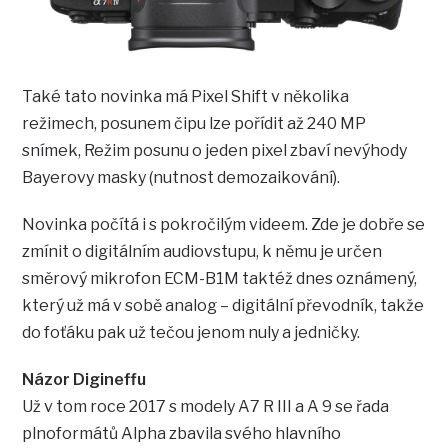
Také tato novinka má Pixel Shift v několika
režimech, posunem čipu lze pořídit až 240 MP
snímek, Režim posunu o jeden pixel zbaví nevýhody
Bayerovy masky (nutnost demozaikování).
Novinka počítá i s pokročilým videem. Zde je dobře se
zmínit o digitálním audiovstupu, k němu je určen
směrový mikrofon ECM-B1M taktéž dnes oznámený,
který už má v sobě analog – digitální převodník, takže
do foťáku pak už tečou jenom nuly a jedničky.
Názor Digineffu
Už v tom roce 2017 s modely A7 R III a A 9 se řada
plnoformátů Alpha zbavila svého hlavního