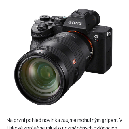
Na první pohled novinka zaujme mohutným gripem. V
tiskové zprávě se mluví o pozměněných ovládacích