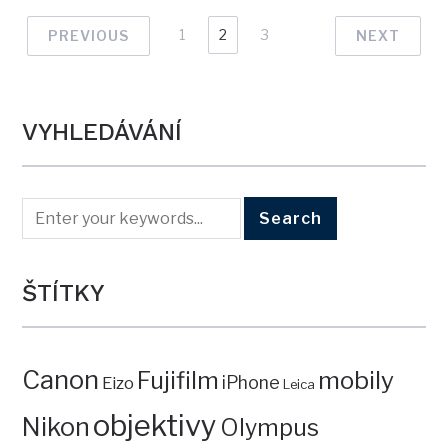
1
2
3
PREVIOUS
NEXT
VYHLEDÁVÁNÍ
ŠTÍTKY
Canon
mobily
Fujifilm
iPhone
Eizo
Leica
objektivy
Nikon
Olympus