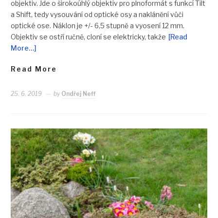
objektiv. Jde o širokoúhlý objektiv pro plnoformát s funkcí Tilt
a Shift, tedy vysouvání od optické osy a naklánění vůči
optické ose. Náklon je +/- 6,5 stupně a vyosení 12 mm.
Objektiv se ostří ručně, cloní se elektricky, takže
[Read
More…]
Read More
25. 6. 2019
by
Ondřej Neff