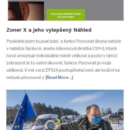
Zoner X a jeho vylepšený Náhled
Posledně jsem tu psal (zde) o funkci Porovnat (ikona nahoře
v nabídce Správce, anebo klávesová zkratka Ctrl+J), která
nově umožňuje individuálně měnit velikost a pozici v rámci
zobrazení Je to velmi šikovné, funkce Porovnat je moje
oblíbená. V mé verzi ZPS14 pochopitelně není, ale kvůli ní se
nebudu přezouvat z
[Read More…]