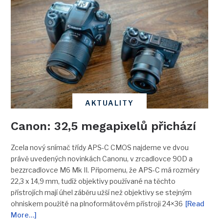
AKTUALITY
Canon: 32,5 megapixelů přichází
Zcela nový snímač třídy APS-C CMOS najdeme ve dvou
právě uvedených novinkách Canonu, v zrcadlovce 90D a
bezzrcadlovce M6 Mk II. Připomenu, že APS-C má rozměry
22,3 x 14,9 mm, tudíž objektivy používané na těchto
přístrojích mají úhel záběru užší než objektivy se stejným
ohniskem použité na plnoformátovém přístroji 24×36
[Read
More…]