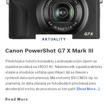
AKTUALITY
Canon PowerShot G7 X Mark III
Předchůdce tohoto kompaktu s jednopalcovým čipem se
úspěšně prodává na 14500 Kč. Následovník vypadá prakticky
stejně a shodná je většina specifikací, liší se hlavně v
rychlosti datových přenosů. Má vrstvený BSI CMOS čip, to
znamená, že data získaná ve fotodiodách přecházejí přes
akcelerační vrstvu do procesoru a i ten patří
[Read More…]
Read More