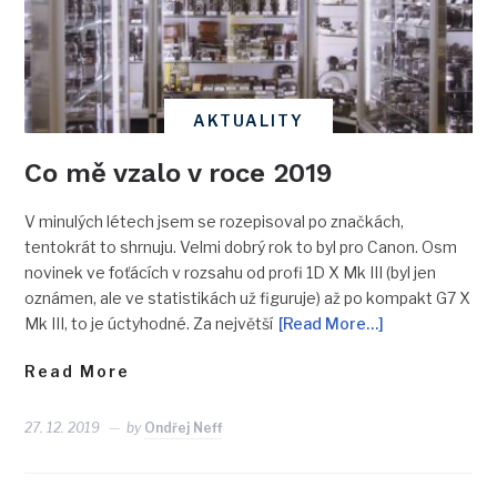
AKTUALITY
Co mě vzalo v roce 2019
V minulých létech jsem se rozepisoval po značkách,
tentokrát to shrnuju. Velmi dobrý rok to byl pro Canon. Osm
novinek ve foťácích v rozsahu od profi 1D X Mk III (byl jen
oznámen, ale ve statistikách už figuruje) až po kompakt G7 X
Mk III, to je úctyhodné. Za největší
[Read More…]
Read More
27. 12. 2019
by
Ondřej Neff