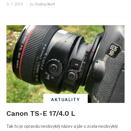
9. 7. 2019
by
Ondřej Neff
AKTUALITY
Canon TS-E 17/4.0 L
Tak to je opravdu neobvyklý název a jde o zcela neobvyklý