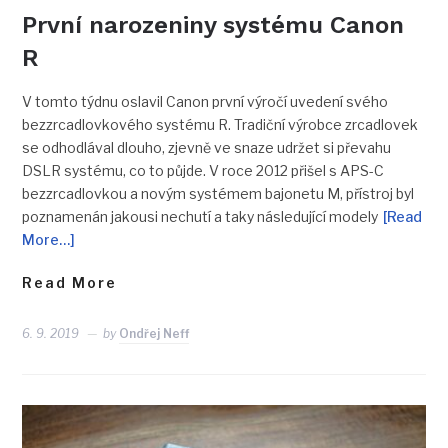
První narozeniny systému Canon
R
V tomto týdnu oslavil Canon první výročí uvedení svého
bezzrcadlovkového systému R. Tradiční výrobce zrcadlovek
se odhodlával dlouho, zjevně ve snaze udržet si převahu
DSLR systému, co to půjde. V roce 2012 přišel s APS-C
bezzrcadlovkou a novým systémem bajonetu M, přístroj byl
poznamenán jakousi nechutí a taky následující modely
[Read
More…]
Read More
6. 9. 2019
by
Ondřej Neff