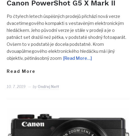
Canon PowerShot G5 X Mark II
Po čtyřech letech úspěšných prodejů přichází nová verze
dvacetimegového kompakti s vestavěným elektronickým
hledáčkem. Jeho původní verze je stále v prodeji a je o
patnáct set dražší než pětka, v podstatě shodný fotoaparát.
Ovšem to v podstatě je docela podstatné. Krom
dvouapůlmegového elektronického hledáčku má i jiný
objektiv, pětinásobný zoom
[Read More…]
Read More
10. 7. 2019
by
Ondřej Neff