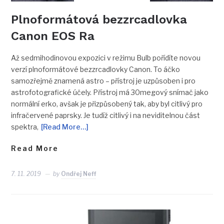
Plnoformátová bezzrcadlovka
Canon EOS Ra
Až sedmihodinovou expozici v režimu Bulb pořídíte novou
verzí plnoformátové bezzrcadlovky Canon. To áčko
samozřejmě znamená astro – přístroj je uzpůsoben i pro
astrofotografické účely. Přístroj má 30megový snímač jako
normální erko, avšak je přizpůsobený tak, aby byl citlivý pro
infračervené paprsky. Je tudíž citlivý i na neviditelnou část
spektra,
[Read More…]
Read More
7. 11. 2019
by
Ondřej Neff