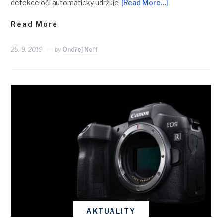
detekce očí automaticky udržuje
[Read More…]
Read More
25. 9. 2019
by
Ondřej Neff
AKTUALITY