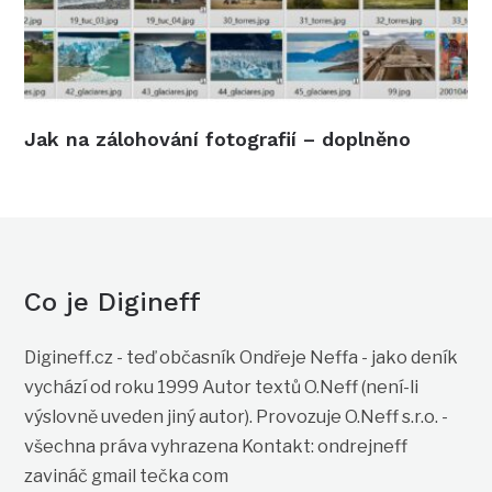
Jak na zálohování fotografií – doplněno
Co je Digineff
Digineff.cz - teď občasník Ondřeje Neffa - jako deník
vychází od roku 1999 Autor textů O.Neff (není-li
výslovně uveden jiný autor). Provozuje O.Neff s.r.o. -
všechna práva vyhrazena Kontakt: ondrejneff
zavináč gmail tečka com