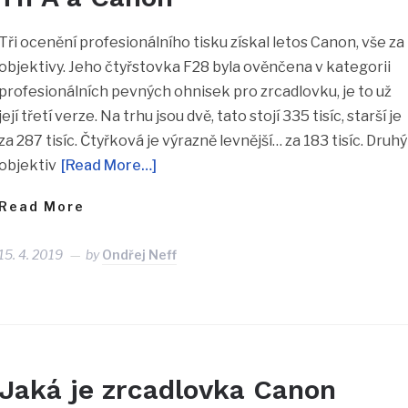
Tři ocenění profesionálního tisku získal letos Canon, vše za
objektivy. Jeho čtyřstovka F28 byla ověnčena v kategorii
profesionálních pevných ohnisek pro zrcadlovku, je to už
její třetí verze. Na trhu jsou dvě, tato stojí 335 tisíc, starší je
za 287 tisíc. Čtyřková je výrazně levnější… za 183 tisíc. Druhý
objektiv
[Read More…]
Read More
15. 4. 2019
by
Ondřej Neff
Jaká je zrcadlovka Canon