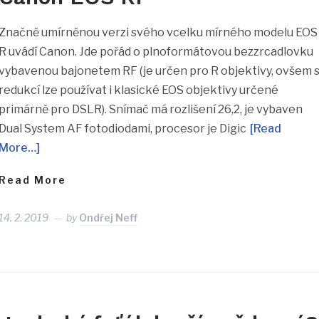
Značně umírněnou verzi svého vcelku mírného modelu EOS
R uvádí Canon. Jde pořád o plnoformátovou bezzrcadlovku
vybavenou bajonetem RF (je určen pro R objektivy, ovšem 
redukcí lze používat i klasické EOS objektivy určené
primárně pro DSLR). Snímač má rozlišení 26,2, je vybaven
Dual System AF fotodiodami, procesor je Digic
[Read
More…]
Read More
14. 2. 2019
by
Ondřej Neff