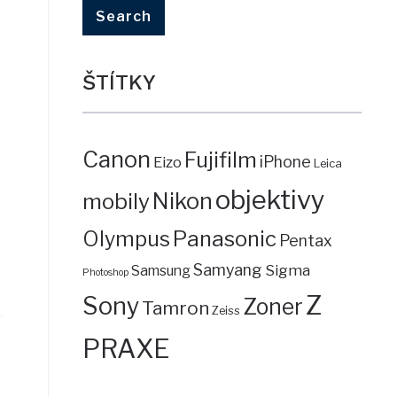
ŠTÍTKY
Canon
Fujifilm
iPhone
Eizo
Leica
objektivy
mobily
Nikon
Panasonic
Olympus
Pentax
Samyang
Sigma
Samsung
Photoshop
Z
Sony
Zoner
Tamron
Zeiss
PRAXE