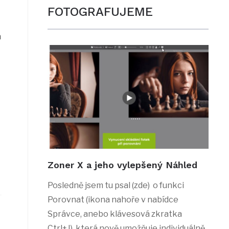
FOTOGRAFUJEME
m
Zoner X a jeho vylepšený Náhled
Posledně jsem tu psal (zde) o funkci
Porovnat (ikona nahoře v nabídce
Správce, anebo klávesová zkratka
Ctrl+J), která nově umožňuje individuálně