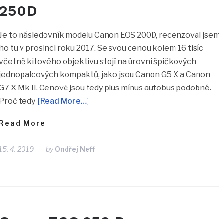
250D
Je to následovník modelu Canon EOS 200D, recenzoval jse
ho tu v prosinci roku 2017. Se svou cenou kolem 16 tisíc
včetně kitového objektivu stojí na úrovni špičkových
jednopalcových kompaktů, jako jsou Canon G5 X a Canon
G7 X Mk II. Cenově jsou tedy plus mínus autobus podobné.
Proč tedy
[Read More…]
Read More
15. 4. 2019
by
Ondřej Neff