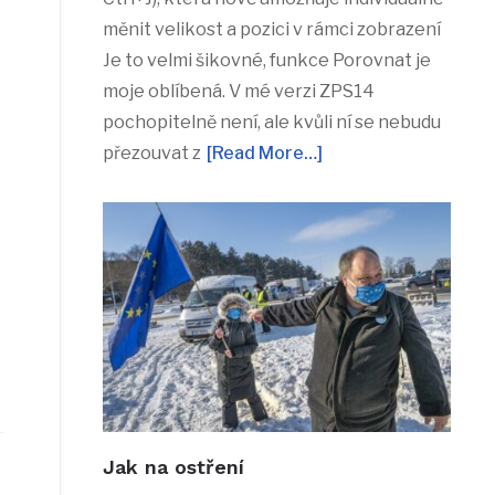
měnit velikost a pozici v rámci zobrazení
Je to velmi šikovné, funkce Porovnat je
moje oblíbená. V mé verzi ZPS14
pochopitelně není, ale kvůli ní se nebudu
přezouvat z
[Read More…]
Jak na ostření