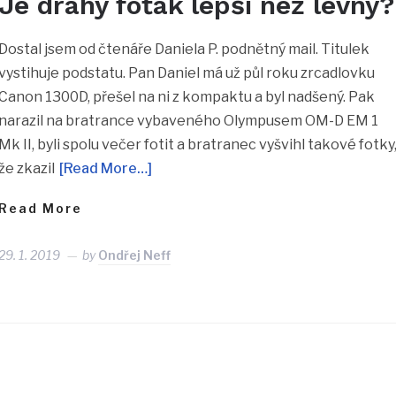
Je drahý foťák lepší než levný?
Dostal jsem od čtenáře Daniela P. podnětný mail. Titulek
vystihuje podstatu. Pan Daniel má už půl roku zrcadlovku
Canon 1300D, přešel na ni z kompaktu a byl nadšený. Pak
narazil na bratrance vybaveného Olympusem OM-D EM 1
Mk II, byli spolu večer fotit a bratranec vyšvihl takové fotky
že zkazil
[Read More…]
Read More
29. 1. 2019
by
Ondřej Neff