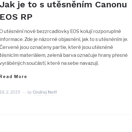
Jak je to s utěsněním Canonu
EOS RP
O utěsnění nové bezzrcadlovky EOS kolují rozporuplné
informace. Zde je názorné objasnění, jak to s utěsněním je.
Červeně jsou označeny partie, které jsou utěsněné
těsnicím materiálem, zelená barva označuje hrany přesně
vyráběných součástí, které na sebe navazují.
Read More
18. 2. 2019
by
Ondřej Neff