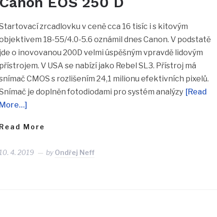
Canon EOS 250 D
Startovací zrcadlovku v ceně cca 16 tisíc i s kitovým
objektivem 18-55/4.0-5.6 oznámil dnes Canon. V podstatě
jde o inovovanou 200D velmi úspěšným vpravdě lidovým
přístrojem. V USA se nabízí jako Rebel SL3. Přístroj má
snímač CMOS s rozlišením 24,1 milionu efektivních pixelů.
Snímač je doplněn fotodiodami pro systém analýzy
[Read
More…]
Read More
10. 4. 2019
by
Ondřej Neff