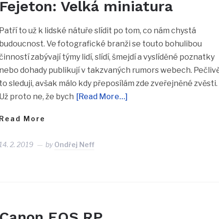
Fejeton: Velká miniatura
Patří to už k lidské nátuře slídit po tom, co nám chystá
budoucnost. Ve fotografické branži se touto bohulibou
činností zabývají týmy lidí, slídí, šmejdí a vyslíděné poznatky
nebo dohady publikují v takzvaných rumors webech. Pečliv
to sleduji, avšak málo kdy přeposílám zde zveřejněné zvěsti.
Už proto ne, že bych
[Read More…]
Read More
14. 2. 2019
by
Ondřej Neff
Canon EOS RP