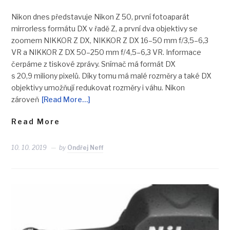
Nikon dnes představuje Nikon Z 50, první fotoaparát
mirrorless formátu DX v řadě Z, a první dva objektivy se
zoomem NIKKOR Z DX, NIKKOR Z DX 16–50 mm f/3,5–6,3
VR a NIKKOR Z DX 50–250 mm f/4,5–6,3 VR. Informace
čerpáme z tiskové zprávy. Snímač má formát DX
s 20,9 miliony pixelů. Díky tomu má malé rozměry a také DX
objektivy umožňují redukovat rozměry i váhu. Nikon
zároveň
[Read More…]
Read More
10. 10. 2019
by
Ondřej Neff