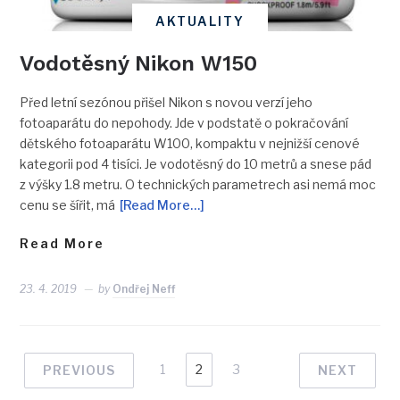
AKTUALITY
Vodotěsný Nikon W150
Před letní sezónou přišel Nikon s novou verzí jeho
fotoaparátu do nepohody. Jde v podstatě o pokračování
dětského fotoaparátu W100, kompaktu v nejnižší cenové
kategorii pod 4 tisíci. Je vodotěsný do 10 metrů a snese pád
z výšky 1.8 metru. O technických parametrech asi nemá moc
cenu se šířit, má
[Read More…]
Read More
23. 4. 2019
by
Ondřej Neff
1
2
3
PREVIOUS
NEXT