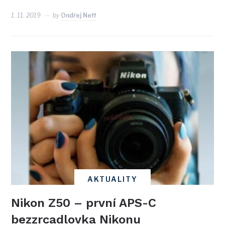
1. 11. 2019
by
Ondřej Neff
AKTUALITY
Nikon Z50 – první APS-C
bezzrcadlovka Nikonu