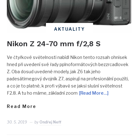
AKTUALITY
Nikon Z 24-70 mm f/2,8 S
Ve čtyřkové světelnosti nabídl Nikon tento rozsah ohnisek
hned při uvedení své řady pplnoformátových bezzrcadlovek
Z. Oba dosud uvedené modely, jak Z6 tak jeho
padesátimegový dvojník Z7, aspirují na profesionální použíti,
a co je to platné, k profi výbavě se jaksi slušní světelnost
F2.8. A tu ho máme, základní zoom
[Read More…]
Read More
30. 5. 2019
by
Ondřej Neff