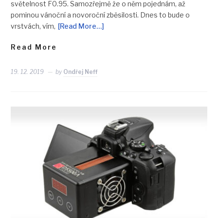
světelnost F0.95. Samozřejmě že o něm pojednám, až
pominou vánoční a novoroční zběsilosti. Dnes to bude o
vrstvách, vím,
[Read More…]
Read More
19. 12. 2019
by
Ondřej Neff