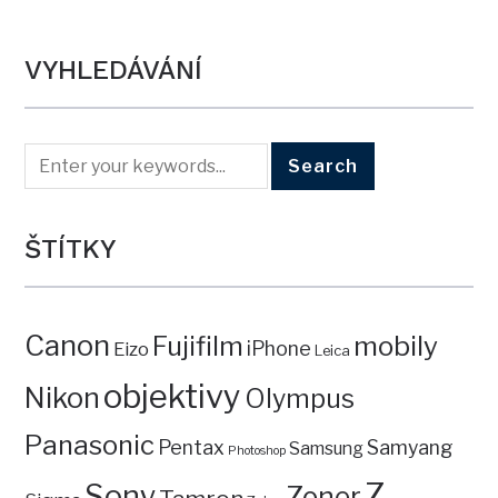
VYHLEDÁVÁNÍ
ŠTÍTKY
Canon
mobily
Fujifilm
iPhone
Eizo
Leica
objektivy
Nikon
Olympus
Panasonic
Pentax
Samyang
Samsung
Photoshop
Z
Sony
Zoner