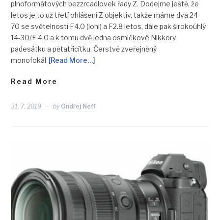
plnoformátových bezzrcadlovek řady Z. Dodejme ještě, že
letos je to už třetí ohlášení Z objektiv, takže máme dva 24-
70 se světelností F4.0 (loni) a F2.8 letos, dále pak širokoúhlý
14-30/F 4.0 a k tomu dvě jedna osmičkové Nikkory,
padesátku a pětatřicítku. Čerstvě zveřejněný
monofokál
[Read More…]
Read More
31. 7. 2019
by
Ondřej Neff