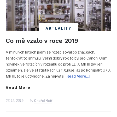
AKTUALITY
Co mě vzalo v roce 2019
V minulých létech jsem se rozepisoval po značkách,
tentokrát to shrnuju. Velmi dobrý rok to byl pro Canon. Osm
novinek ve foťácích v rozsahu od profi 1D X Mk III (byl jen
oznámen, ale ve statistikách už figuruje) až po kompakt G7 X
Mk III, to je úctyhodné. Za největší
[Read More…]
Read More
27. 12. 2019
by
Ondřej Neff