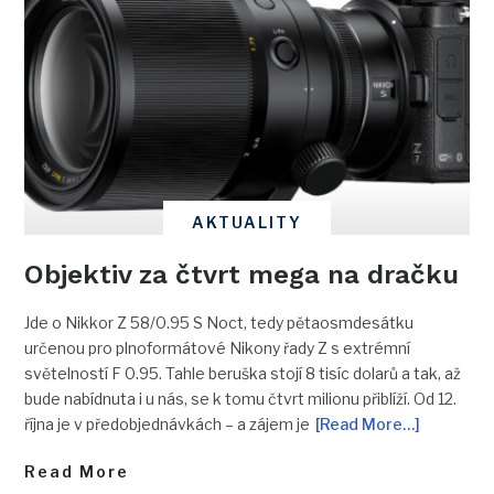
AKTUALITY
Objektiv za čtvrt mega na dračku
Jde o Nikkor Z 58/0.95 S Noct, tedy pětaosmdesátku
určenou pro plnoformátové Nikony řady Z s extrémní
světelností F 0.95. Tahle beruška stojí 8 tisíc dolarů a tak, až
bude nabídnuta i u nás, se k tomu čtvrt milionu přiblíží. Od 12.
října je v předobjednávkách – a zájem je
[Read More…]
Read More