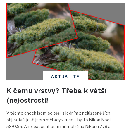
AKTUALITY
K čemu vrstvy? Třeba k větší
(ne)ostrosti!
V těchto dnech jsem se těšil s jedním z nejúžasnějších
objektivů, jaké jsem měl kdy v ruce – byl to Nikon Noct
58/0.95. Ano, padesát osm milimetrů na Nikonu Z78 a