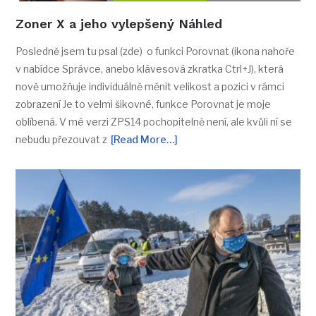
Zoner X a jeho vylepšený Náhled
Posledně jsem tu psal (zde) o funkci Porovnat (ikona nahoře
v nabídce Správce, anebo klávesová zkratka Ctrl+J), která
nově umožňuje individuálně měnit velikost a pozici v rámci
zobrazení Je to velmi šikovné, funkce Porovnat je moje
oblíbená. V mé verzi ZPS14 pochopitelně není, ale kvůli ní se
nebudu přezouvat z
[Read More…]