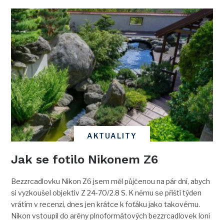
AKTUALITY
Jak se fotilo Nikonem Z6
Bezzrcadlovku Nikon Z6 jsem měl půjčenou na pár dní, abych
si vyzkoušel objektiv Z 24-70/2.8 S. K němu se příští týden
vrátím v recenzi, dnes jen krátce k foťáku jako takovému.
Nikon vstoupil do arény plnoformátových bezzrcadlovek loni