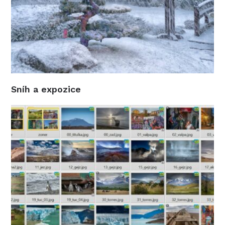
Sníh a expozice