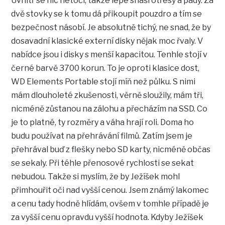
Uvnitř se nic netočí, takže lépe snáší otřesy a pády. Za
dvě stovky se k tomu dá přikoupit pouzdro a tím se
bezpečnost násobí. Je absolutně tichý, ne snad, že by
dosavadní klasické externí disky nějak moc řvaly. V
nabídce jsou i disky s menší kapacitou. Tenhle stojí v
černé barvě 3700 korun. To je oproti klasice dost,
WD Elements Portable stojí míň než půlku. S nimi
mám dlouholeté zkušenosti, věrně sloužily, mám tři,
nicméně zůstanou na zálohu a přecházím na SSD. Co
je to platné, ty rozměry a váha hrají roli. Doma ho
budu používat na přehrávání filmů. Zatím jsem je
přehrával buď z flešky nebo SD karty, nicméně občas
se sekaly. Při téhle přenosové rychlosti se sekat
nebudou. Takže si myslím, že by Ježíšek mohl
přimhouřit oči nad vyšší cenou. Jsem známý lakomec
a cenu tady hodně hlídám, ovšem v tomhle případě je
za vyšší cenu opravdu vyšší hodnota. Kdyby Ježíšek