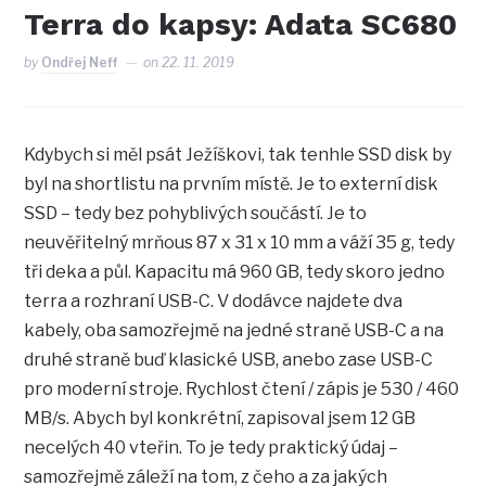
Terra do kapsy: Adata SC680
by
Ondřej Neff
on
22. 11. 2019
Kdybych si měl psát Ježíškovi, tak tenhle SSD disk by
byl na shortlistu na prvním místě. Je to externí disk
SSD – tedy bez pohyblivých součástí. Je to
neuvěřitelný mrňous 87 x 31 x 10 mm a váží 35 g, tedy
tři deka a půl. Kapacitu má 960 GB, tedy skoro jedno
terra a rozhraní USB-C. V dodávce najdete dva
kabely, oba samozřejmě na jedné straně USB-C a na
druhé straně buď klasické USB, anebo zase USB-C
pro moderní stroje. Rychlost čtení / zápis je 530 / 460
MB/s. Abych byl konkrétní, zapisoval jsem 12 GB
necelých 40 vteřin. To je tedy praktický údaj –
samozřejmě záleží na tom, z čeho a za jakých