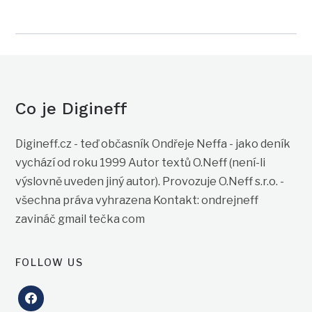
Co je Digineff
Digineff.cz - teď občasník Ondřeje Neffa - jako deník
vychází od roku 1999 Autor textů O.Neff (není-li
výslovně uveden jiný autor). Provozuje O.Neff s.r.o. -
všechna práva vyhrazena Kontakt: ondrejneff
zavináč gmail tečka com
FOLLOW US
facebook