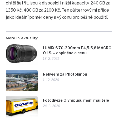
chtěl šetřit, jsou k disposici i nižší kapacity 240 GB za
1350 Kč, 480 GB za 2100 Kč. Ten půlterrový mi přijde
jako ideální poměr ceny a výkonu pro běžné použití.
More in Aktuality:
LUMIX S 70-300mm F4,5-5,6 MACRO
O.I.S. – doplněno o cenu
18. 2. 2021
Rekviem za Photokinou
1. 12. 2020
Fotodivize Olympusu mění majitele
24. 6. 2020