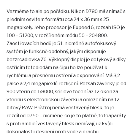
Vezměme to ale po pořádku. Nikon D780 má snímač s
předním osvitem formátu cca 24 x 36 mm s 25
megapixely. Jeho procesor je Expeed 6, rozsah ISO je
100 – 51200, v rozšířeném módu 50 – 204800.
Zaostřovacích bodů je 51, nicméně autofokusový
systém je funkčně obdobný, jakým disponuje
bezzrcadlovka Z6. Výklopný displej je dotykový a díky
ostřicím fotodiodám na čipu ho lze používat k
rychlému a přesnému ostření a exponování. Má 3,2
palce a 2,4 megapiexlů rozlišení. Rozsah závěrky je od
900 vteřin do 1/8000, sériové focení až 12 oken za
vteřinu s elektronickou závěrku a omezením na 12
bitový RAW. Přístroj nemá vestavěný blesk, to je
rozdíl od D750 – nicméně, co je to platné, fotoaparáty
s profi ambicí vestavěný blesk nemívají, už kvůli
dokonalosti utěsnění proti vodě a prachu.