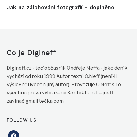
Jak na zálohování fotografií – doplněno
Co je Digineff
Digineff.cz - teď občasník Ondřeje Neffa - jako deník
vychází od roku 1999 Autor textů O.Neff (není-li
výslovně uveden jiný autor). Provozuje O.Neff s.r.o. -
všechna práva vyhrazena Kontakt: ondrejneff
zavináč gmail tečka com
FOLLOW US
facebook