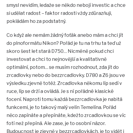
smysl nevidím, ledaže se někdo nebojí investic a chce
si udělat radost – faktor radosti vždy zdůrazňuji,
pokládám ho za podstatný.
Co když ale nemám žádný foťák anebo mám a chci jít
do plnoformátu Nikon? Pořád je tu na trhu ta teď už
skoro šest let stará D750… Nicméně pokud chci
investovat a chci to nejnovější a kvalitativně
optimální, potom… se musím rozhodnout, zda jít do
zrcadlovky nebo do bezzrcadlovky. D780 a Z6 jsou ve
výsledku zjevně totéž. Zrcadlovka někomu líp sedí v
ruce, líp se drží a ovládá. Je s ní pořádné klasické
focení. Naproti tomu každá bezzrcadlovka je nabitá
funkcemi, je to takový malý velín Temelína. Pořád
něco zapínáte a přepínáte, kdežto zrcadlovkou se víc
fotí než přepíná. Ale zase, je to osobní názor.
Budoucnost je zjevně v bezzrcadlovkách, je to vidět i