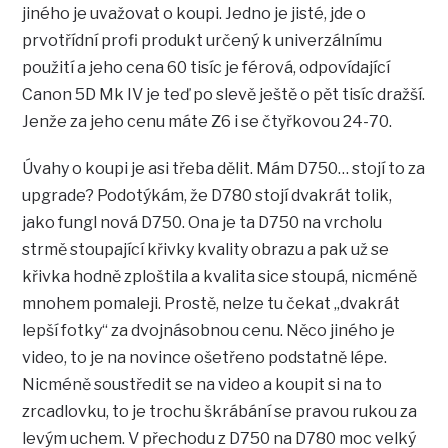
jiného je uvažovat o koupi. Jedno je jisté, jde o
prvotřídní profi produkt určený k univerzálnímu
použití a jeho cena 60 tisíc je férová, odpovídající
Canon 5D Mk IV je teď po slevě ještě o pět tisíc dražší.
Jenže za jeho cenu máte Z6 i se čtyřkovou 24-70.
Úvahy o koupi je asi třeba dělit. Mám D750… stojí to za
upgrade? Podotýkám, že D780 stojí dvakrát tolik,
jako fungl nová D750. Ona je ta D750 na vrcholu
strmě stoupající křivky kvality obrazu a pak už se
křivka hodně zploštila a kvalita sice stoupá, nicméně
mnohem pomaleji. Prostě, nelze tu čekat „dvakrát
lepší fotky“ za dvojnásobnou cenu. Něco jiného je
video, to je na novince ošetřeno podstatně lépe.
Nicméně soustředit se na video a koupit si na to
zrcadlovku, to je trochu škrábání se pravou rukou za
levým uchem. V přechodu z D750 na D780 moc velký