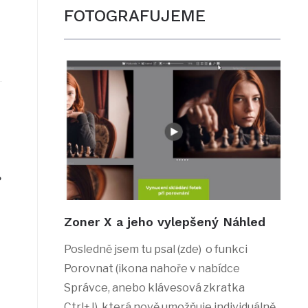
FOTOGRAFUJEME
?
Zoner X a jeho vylepšený Náhled
Posledně jsem tu psal (zde) o funkci
Porovnat (ikona nahoře v nabídce
Správce, anebo klávesová zkratka
Ctrl+J), která nově umožňuje individuálně