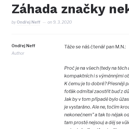
Záhada značky nek
by
Ondřej Neff
on
9. 3. 2020
Ondřej Neff
Táže se náš čtenář pan M.N.:
Author
Proč je na všech (tedy na těch 
kompaktních i s výměnnými obj
K čemu je to dobré? Přesněji p
foťák odmítal zaostřit buď z d
Jak by v tom případě bylo úžas
je vystaráno. Ale ne, točím kr
nekonečnem” a tak to nějak o
tam prostě nejsou) a děj se v