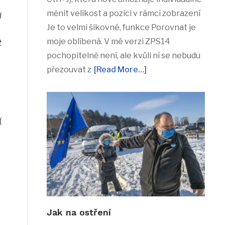
měnit velikost a pozici v rámci zobrazení
l
Je to velmi šikovné, funkce Porovnat je
moje oblíbená. V mé verzi ZPS14
t
pochopitelně není, ale kvůli ní se nebudu
přezouvat z
[Read More…]
(
Jak na ostření