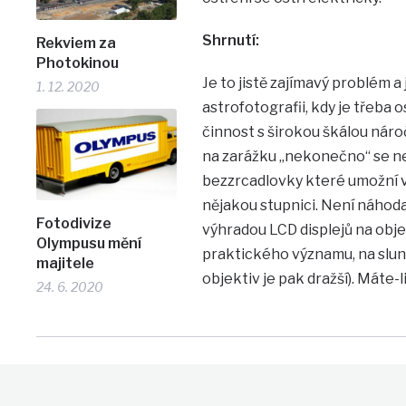
Shrnutí:
Rekviem za
Photokinou
Je to jistě zajímavý problém a
1. 12. 2020
astrofotografii, kdy je třeba
činnost s širokou škálou náro
na zarážku „nekonečno“ se nel
bezzrcadlovky které umožní 
nějakou stupnici. Není náhoda,
Fotodivize
výhradou LCD displejů na obje
Olympusu mění
praktického významu, na slun
majitele
objektiv je pak dražší). Máte-l
24. 6. 2020