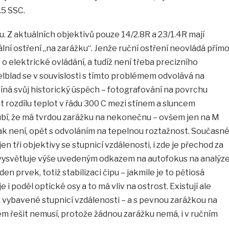
.5 SSC.
mu. Z aktuálních objektivů pouze 14/2.8R a 23/1.4R mají
lní ostření „na zarážku“. Jenže ruční ostření neovládá přím
o elektrické ovládání, a tudíž není třeba precizního
lblad se v souvislosti s tímto problémem odvolává na
íná svůj historický úspěch – fotografování na povrchu
t rozdílu teplot v řádu 300 C mezi stínem a sluncem
lubí, že má tvrdou zarážku na nekonečnu – ovšem jen na M
 tak není, opět s odvoláním na tepelnou roztažnost. Současn
en tři objektivy se stupnicí vzdálenosti, i zde je přechod za
vysvětluje výše uvedeným odkazem na autofokus na analýz
en prvek, totiž stabilizaci čipu – jakmile je to pětiosá
 i podél optické osy a to má vliv na ostrost. Existují ale
, vybavené stupnicí vzdálenosti – a s pevnou zarážkou na
 řešit nemusí, protože žádnou zarážku nemá, i v ručním