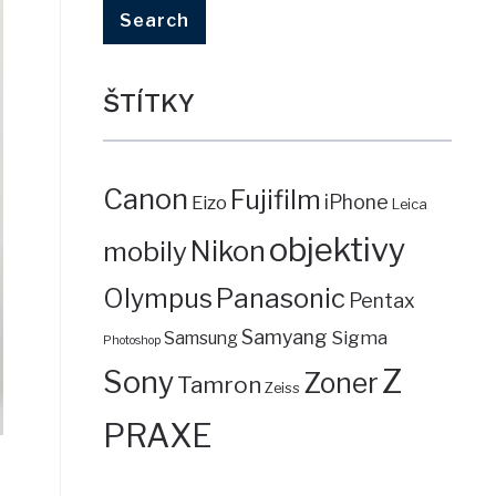
ŠTÍTKY
Canon
Fujifilm
iPhone
Eizo
Leica
objektivy
mobily
Nikon
Panasonic
Olympus
Pentax
Samyang
Sigma
Samsung
Photoshop
Z
Sony
Zoner
Tamron
Zeiss
PRAXE