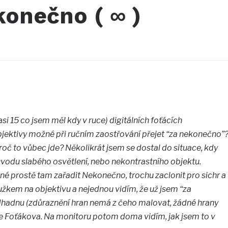
onečno ( ∞ )
asi 15 co jsem měl kdy v ruce) digitálních foťácích
ektivy možné při ručním zaostřování přejet “za nekonečno”
roč to vůbec jde? Několikrát jsem se dostal do situace, kdy
ůvodu slabého osvětlení, nebo nekontrastního objektu.
né prostě tam zařadit Nekonečno, trochu zaclonit pro sichr a
oužkem na objektivu a nejednou vidím, že už jsem “za
dhadnu (zdůraznění hran nemá z čeho malovat, žádné hrany
ůle Foťákova. Na monitoru potom doma vidím, jak jsem to v