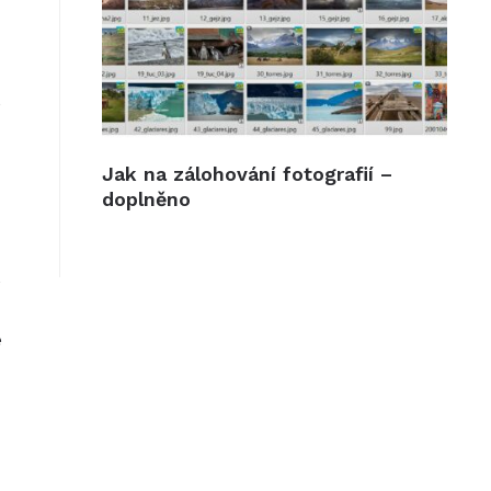
o
Jak na zálohování fotografií –
doplněno
é
e