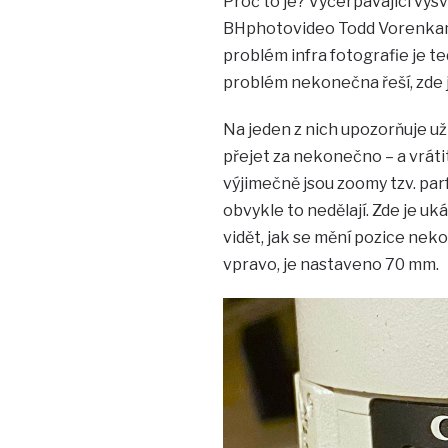
Proč to je? Vyčerpávající vy
BHphotovideo Todd Vorenka
problém infra fotografie je te
problém nekonečna řeší, zde j
Na jeden z nich upozorňuje už
přejet za nekonečno – a vráti
výjimečně jsou zoomy tzv. parf
obvykle to nedělají. Zde je u
vidět, jak se mění pozice nek
vpravo, je nastaveno 70 mm.