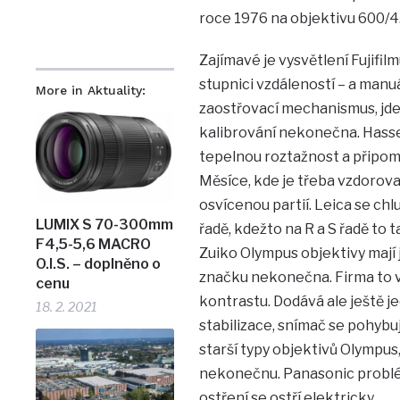
roce 1976 na objektivu 600/4
Zajímavé je vysvětlení Fujifil
stupnici vzdáleností – a manuá
More in Aktuality:
zaostřovací mechanismus, jde 
kalibrování nekonečna. Hasse
tepelnou roztažnost a připom
Měsíce, kde je třeba vzdorova
osvícenou partií. Leica se ch
LUMIX S 70-300mm
řadě, kdežto na R a S řadě to
F4,5-5,6 MACRO
Zuiko Olympus objektivy mají j
O.I.S. – doplněno o
značku nekonečna. Firma to 
cenu
kontrastu. Dodává ale ještě jed
18. 2. 2021
stabilizace, snímač se pohybuje
starší typy objektivů Olympus
nekonečnu. Panasonic problém
ostření se ostří elektricky.