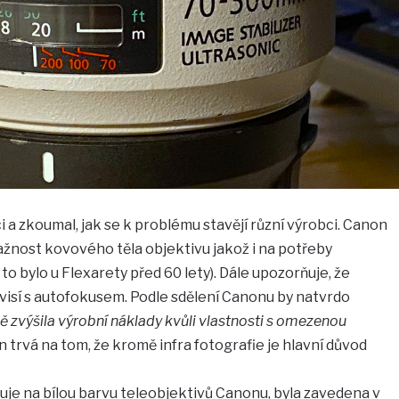
 a zkoumal, jak se k problému stavějí různí výrobci. Canon
žnost kovového těla objektivu jakož i na potřeby
to bylo u Flexarety před 60 lety). Dále upozorňuje, že
visí s autofokusem. Podle sdělení Canonu by natvrdo
 zvýšila výrobní náklady kvůli vlastnosti s omezenou
n trvá na tom, že kromě infra fotografie je hlavní důvod
ňuje na bílou barvu teleobjektivů Canonu, byla zavedena v