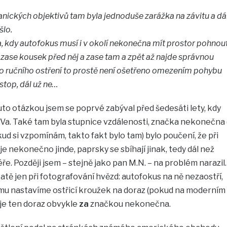
ických objektivů tam byla jednoduše zarážka na závitu a dá
šlo.
 kdy autofokus musí i v okolí nekonečna mít prostor pohnou
ase kousek před něj a zase tam a zpět až najde správnou
do ručního ostření to prostě není ošetřeno omezením pohybu
stop, dál už ne…
uto otázkou jsem se poprvé zabýval před šedesáti lety, kdy
 Va. Také tam byla stupnice vzdálenosti, značka nekonečna 
pokud si vzpomínám, takto fakt bylo tam) bylo poučení, že při
je nekonečno jinde, paprsky se sbíhají jinak, tedy dál než
éře. Později jsem – stejně jako pan M.N. – na problém narazil.
atě jen při fotografování hvězd: autofokus na ně nezaostří,
imu nastavíme ostřicí kroužek na doraz (pokud na moderním
 je ten doraz obvykle
za
značkou nekonečna.