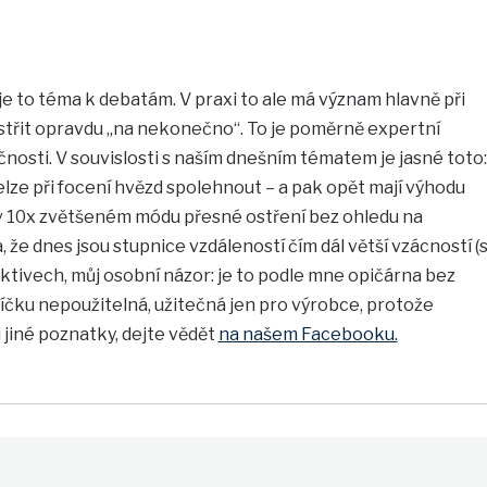
 je to téma k debatám. V praxi to ale má význam hlavně při
 ostřit opravdu „na nekonečno“. To je poměrně expertní
čnosti. V souvislosti s naším dnešním tématem je jasné toto:
ze při focení hvězd spolehnout – a pak opět mají výhodu
v 10x zvětšeném módu přesné ostření bez ohledu na
 že dnes jsou stupnice vzdáleností čím dál větší vzácností (
ktivech, můj osobní názor: je to podle mne opičárna bez
íčku nepoužitelná, užitečná jen pro výrobce, protože
i jiné poznatky, dejte vědět
na našem Facebooku.