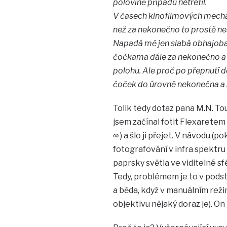
polovině případů netrefil.
V časech kinofilmových mechan
než za nekonečno to prostě ne
Napadá mě jen slabá obhajoba,
čočkama dále za nekonečno a z
polohu. Ale proč po přepnutí 
čoček do úrovně nekonečna a 
Tolik tedy dotaz pana M.N. To
jsem začínal fotit Flexaretem
∞ ) a šlo ji přejet. V návodu (
fotografování v infra spektru 
paprsky světla ve viditelné sf
Tedy, problémem je to v podst
a běda, když v manuálním rež
objektivu nějaký doraz je). On