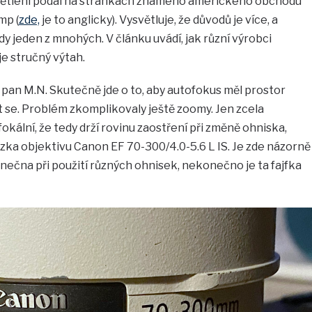
světlení podal na stránkách známého amerického obchodu
mp (
zde,
je to anglicky). Vysvětluje, že důvodů je více, a
dy jeden z mnohých. V článku uvádí, jak různí výrobci
e stručný výtah.
 pan M.N. Skutečně jde o to, aby autofokus měl prostor
t se. Problém zkomplikovaly ještě zoomy. Jen zcela
okální, že tedy drží rovinu zaostření při změně ohniska,
kázka objektivu Canon EF 70-300/4.0-5.6 L IS. Je zde názorně
onečna při použití různých ohnisek, nekonečno je ta fajfka