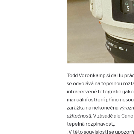
Todd Vorenkamp si dal tu práci
se odvolává na tepelnou rozta
infračervené fotografie (jako 
manuální ostření přímo nesou
zarážka na nekonečna
výrazně
užitečností
. V zásadě ale Cano
tepelná rozpínavost,.
. V této souvislosti se upozor